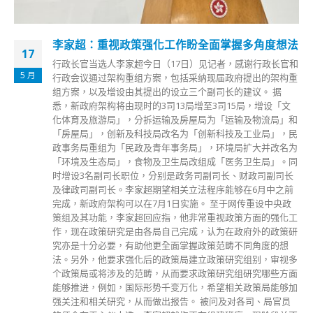
李家超：重视政策强化工作盼全面掌握多角度想法
17
行政长官当选人李家超今日（17日）见记者，感谢行政长官和
5 月
行政会议通过架构重组方案，包括采纳现届政府提出的架构重
组方案，以及增设由其提出的设立三个副司长的建议。 据
悉，新政府架构将由现时的3司13局增至3司15局，增设「文
化体育及旅游局」，分拆运输及房屋局为「运输及物流局」和
「房屋局」，创新及科技局改名为「创新科技及工业局」，民
政事务局重组为「民政及青年事务局」，环境局扩大并改名为
「环境及生态局」，食物及卫生局改组成「医务卫生局」。同
时增设3名副司长职位，分别是政务司副司长、财政司副司长
及律政司副司长。李家超期望相关立法程序能够在6月中之前
完成，新政府架构可以在7月1日实施。 至于网传重设中央政
策组及其功能，李家超回应指，他非常重视政策方面的强化工
作，现在政策研究是由各局自己完成，认为在政府外的政策研
究亦是十分必要，有助他更全面掌握政策范畴不同角度的想
法。另外，他要求强化后的政策局建立政策研究组别，审视多
个政策局或将涉及的范畴，从而要求政策研究组研究哪些方面
能够推进，例如，国际形势千变万化，希望相关政策局能够加
强关注和相关研究，从而做出报告。 被问及对各司、局官员