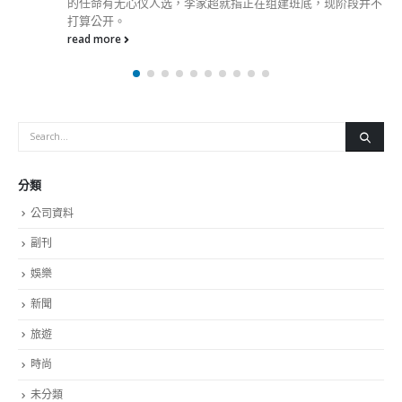
的任命有无心仪人选，李家超就指正在组建班底，现阶段并不
打算公开。
read more
分類
公司資料
副刊
娛樂
新聞
旅遊
時尚
未分類