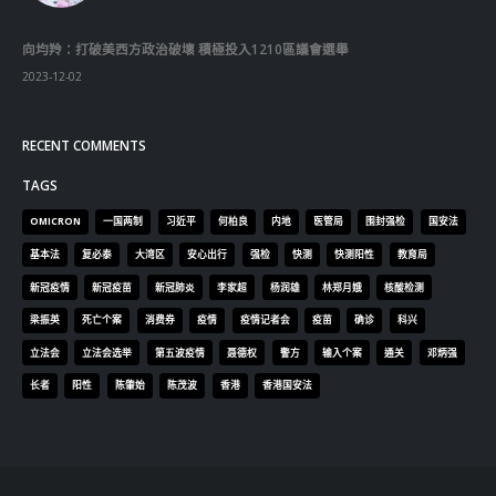
向均羚：打破美西方政治破壞 積極投入1210區議會選舉
2023-12-02
RECENT COMMENTS
TAGS
OMICRON
一国两制
习近平
何柏良
内地
医管局
围封强检
国安法
基本法
复必泰
大湾区
安心出行
强检
快测
快测阳性
教育局
新冠疫情
新冠疫苗
新冠肺炎
李家超
杨润雄
林郑月娥
核酸检测
梁振英
死亡个案
消费券
疫情
疫情记者会
疫苗
确诊
科兴
立法会
立法会选举
第五波疫情
聂德权
警方
输入个案
通关
邓炳强
长者
阳性
陈肇始
陈茂波
香港
香港国安法