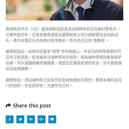
关
后
经
常
熔
香港政府今日（3日）起安排新冠疫苗流动接种车到公共屋村等地点，
断〉
方便市民打针。公务员事务局局长聂德权早上到沙田新翠村主持启动
中
礼，表示本港正与内地商讨有序通关，昨日亦已公布“港康码”。
聂德权指出，本地社区基本“清零”令内地放心，不会为内地带来额外的
公共卫生风险。能否通关与接种率并非挂钩，但高接种率特别能够保护
长者，可以减慢病毒传播速度，减低社区爆发疫情的机会，亦可避免通
关后经常熔断。
聂德权说，流动接种车之后会分别去到观塘乐华南村、葵青长康村及屯
门欣田村，亦会到学校，方便学生打针。
Share this post