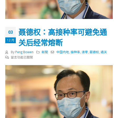
聂德权：高接种率可避免通
03
关后经常熔断
12 月
By
Peng Bowen
新聞
中国内地
,
接种率
,
清零
,
聂德权
,
通关
在
留言功能已關閉
〈聂
德
权：
高
接
种
率
可
避
免
通