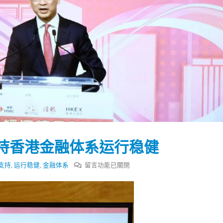
持香港金融体系运行稳健
在
支持
,
运行稳健
,
金融体系
留言功能已關閉
〈余
伟
踴躍投票 文: 朱家健
香港全港各区工商联永
文：
会长吴锡有出席2023首
30
得
(深圳)乡村振兴产业博