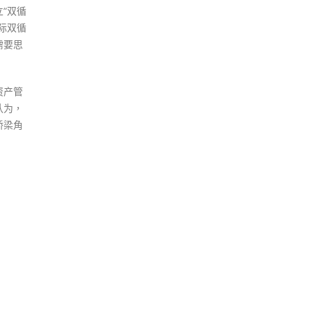
“双循
际双循
需要思
资产管
认为，
桥梁角