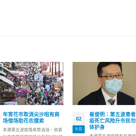
年宵花市取消尖沙咀有商
崔俊明：第五波患者
02
场借场助花农摆卖
疫死亡风险升市民勿
体护身
8 月
本港第五波疫情来势汹汹，收紧
本港第五波疫情有反弹迹