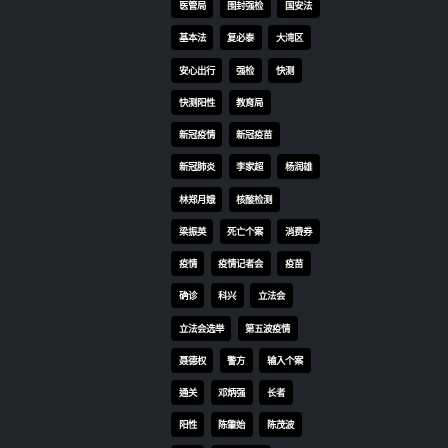
医管局
围封强检
国安法
了解
疗服
基本法
复必泰
大湾区
由于
安心出行
强检
快测
百至
快测阳性
教育局
言是
感谢
新冠疫情
新冠疫苗
对社
新冠肺炎
李家超
杨润雄
中，
林郑月娥
核酸检测
影响
检查
梁振英
死亡个案
消费券
以致
疫情
疫情记者会
疫苗
度检
确诊
科兴
立法会
排在
行检
立法会选举
第五波疫情
更即
聂德权
警方
输入个案
以缓
通关
邓炳强
长者
区」
实解
阳性
陈肇始
陈茂波
题。