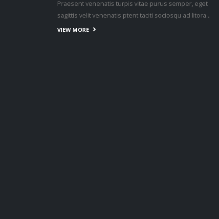
Praesent venenatis turpis vitae purus semper, eget
些年青人欠缺
sagittis velit venenatis ptent taciti sociosqu ad litora…
甚至有部分
VIEW MORE
界人士，向社
概念，例如鼓
非法行为，使
。他认为必须
，让市民从小
确的法治原
治的理念，透
社会对宪法、
和法治有正确
表示，自香港国
从「黑暴」恢
多法律工作需
国安法第7条
完善维护国家
亦有责任应当
23条规定的维
并持续稳步完