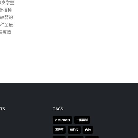
9岁学童
使用「安心出行」流动应用程
务进
针接种
式，所有餐饮业务处所须按B
香港
较弱的
类、C类或D类运作模式的其中
郭彦
种至最
一种运作。 食物及卫生局发言人
医院
波疫情
表示，Omicron变异病毒株持续
此一
在全球急速扩散，鉴于世界各地
作，
疫情不稳，加上圣诞节和新年假
的社
期传统上是亲友聚会的时间，病
轻公
毒传播的风险可能进一步增加，
员会
呼吁市民继续做好防疫措施，防
参与
范疫情出现反覆的情况。
港最
求很
read more
服务
众医
动「
TS
TAGS
层市
协办
OMICRON
一国两制
余邵
习近平
何柏良
内地
迎，