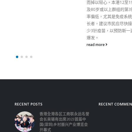
而掉以轻心。本港12至1
及80岁或以上群组的第3
率偏低，尤其是免疫系统
长者，建议市民应尽快接
少3针疫苗，以预防新一
爆发。
read more
RECENT POSTS
RECENT COMMEN
香港全港各区工商联永远名誉
会长吴锡有出席2023首届中
国(深圳)乡村振兴产业博览会
开幕式