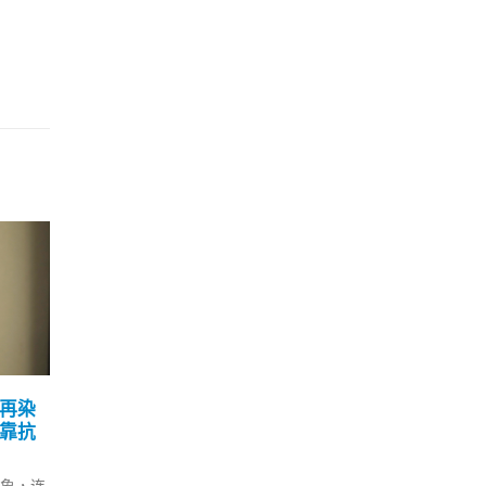
再染
香港社交距离措施延至下
中
21
03
靠抗
月5日政府研扩疫苗气泡适
今为
用范围
查
12 月
10 月
象，连
政府今日(21日)公布，将延续现
「中