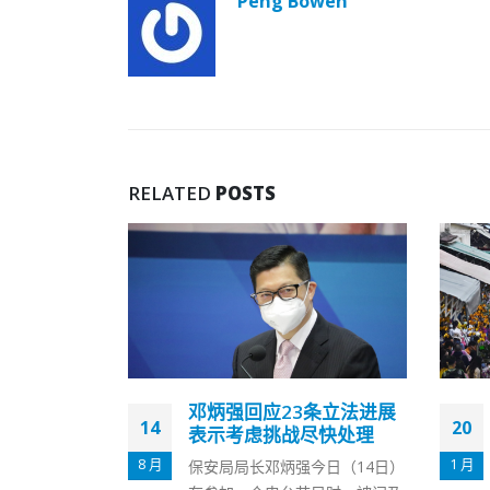
Peng Bowen
RELATED
POSTS
乃香港赖以
邓炳强回应23条立法进展
14
20
尽所能提升
表示考虑挑战尽快处理
8 月
1 月
保安局局长邓炳强今日（14日）
子即将在7月1