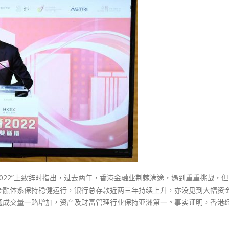
式
益
選人涉選舉舞弊 文: 朱家健
2023-12-18
国
30
家
向均羚：打破美西方政治破壞 積
支
香港公院探访明起无须预约一
1210區議會選舉
持
图睇清最新安排
2023-12-02
香
2023-01-31
港
選舉日踴躍投票
金
2023-11-30
融
体
系
运
行
稳
健〉
022”上致辞时指出，过去两年，香港金融业荆棘满途，遇到重重挑战，
中
金融体系保持稳健运行，银行总存款近两三年持续上升，亦没见到大幅资
通成交量一路增加，资产及财富管理行业保持亚洲第一。事实证明，香港