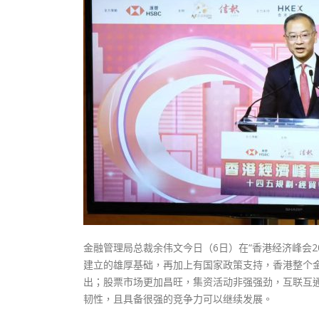
式
抹黑候
2023-12-18
2023-11-
向均羚：打破美西方政治破壞 積極投入
1210區議會選舉
2023-12-02
選舉日踴躍投票
2023-11-30
金融管理局总裁余伟文今日（6日）在“香港经济峰会2
建立的雄厚基础，再加上有国家政策支持，香港整个
出；股票市场更加昌旺，集资活动非强强劲，互联互
韧性，且具备很强的竞争力可以继续发展。