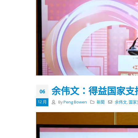
余伟文：得益国家支
06
12 月
By
Peng Bowen
新聞
余伟文
,
国家
香港全港各区工商联永远名誉
選舉日
会长吴锡有出席2023首届中国
2023-11-
(深圳)乡村振兴产业博览会开幕