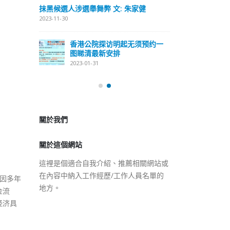
式
抹黑候選人涉選舉舞弊 文: 朱家健
2023-12-18
2023-11-30
極投入
向均羚：打破
香港公院探访明起无须预约一
1210區議會
图睇清最新安排
2023-12-02
2023-01-31
選舉日踴躍投
2023-11-30
關於我們
關於這個網站
這裡是個適合自我介紹、推薦相關網站或
在內容中納入工作經歷/工作人員名單的
但因多年
地方。
金流
经济具