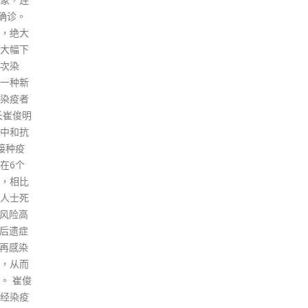
确诊。
行社交距离措施的有效期14天，
启动
，绝大
由本月23日生效，直至明年1月5
务、
大幅下
日为止。港府又指，正密切留意
政策
次染
疫情发展，若情况发展至需要持
修室
一种新
续大幅提升疫苗接种率，尤其是
惠及
染疫者
长者，以及确保特区与内地风险
社区
长崔俊明
一致，以继续维持「通关」基本
会上
中和抗
条件，将考虑扩展「疫苗气泡」
服务
接种疫
的适用范围至所有受第599F章规
日）
在6个
管的处所。 港府表示，在考虑扩
力」
，相比
展「疫苗气泡」，同时亦会考虑
在观
人士死
适当的豁免安排，如容许未合资
测暨
率风险高
格接种或经医生证明不适合接种
20
冠后遗症
的人士进入相关处所，并视乎疫
今次
者再感染
情防控需要考虑进一步放宽「疫
基金
，从而
苗气泡」处所的营运限制。 现行
持，
。 崔俊
社交距离措施包括4人禁聚令、
品及
经染疫
口罩令等；餐饮处所方面，包括
服务