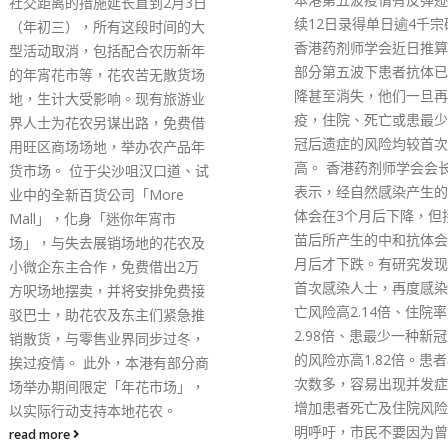
社交距离的措施延长直到2月3日
续12日录得单日逾4千宗
（年初三），所有这段时间的大
香港药剂师学会近日推算
型活动取消，包括配合农历新年
部分第五波下患者抗体已
的年宵花市等，花农苦无散货场
降甚至消失，他们一旦再
地，生计大受影响。现有旅游业
疫，住院、死亡或患最少
界人士为花农另谋出路，免费借
冠后遗症的风险均较首次
用旺区商场场地，举办农产品年
高。 香港药剂师学会会
货市场。 位于尖沙咀汉口道、试
表示，经自然感染产生的
业中的全新百货公司「More
体会在3个月后下降，但
Mall」，化身「迷你年宵市
苗后所产生的中和抗体会
场」，与失去展销场地的花农及
月后才下跌。有研究发现
小微企东主合作，免费借出2万
首次感染人士，再度感染
方呎场地摆卖，并将安排免费接
亡风险高2.14倍、住院
驳巴士，助花农及东主们紧急推
2.98倍、患最少一种新
销散货，与零售业界同步过冬，
的风险亦高1.82倍。患
挨过疫情。 此外，本港有部分商
次数多，容易出现并发症
场举办期间限定「年花市场」，
增加患者死亡及住院风险
以实际行动支持本地花农。
明呼吁，市民不要因为曾
read more