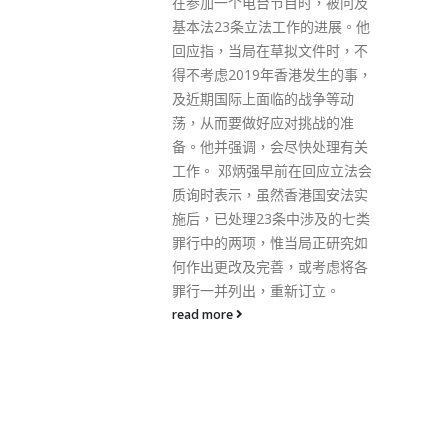
在参加一个电台节目时，被问及
司司长林定国
基本法23条立法工作的进展。他
社专访时表
回应指，当局在草拟文件时，不
以成功的基
得不考虑2019年香港发生的事，
块金漆招牌，
及近期国际上面临的战争等动
团队，以最大
荡，从而要做好应对挑战的准
，赢取市民的
备。他并强调，会尽快处理有关
巩固法治，让
工作。 邓炳强早前在回应立法会
林定国表示，在
质询时表示，虽然香港国安法实
特区政府官员
施后，已处理23条中涉及的七类
、国安意识和
罪行中的两项，惟当局正研究如
施政。他指
何作出更改及完善，或考虑将各
市民都尊重法
罪行一并列出，重新订立。
时间，香港法
read more
个别人士的无
强调必定会及
法制和法律的
不合理或不公
致力维护司法