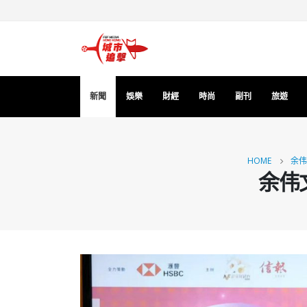
新聞
娛樂
財經
時尚
副刊
旅遊
HOME
余伟
余伟