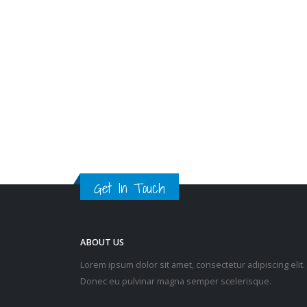
，并加强社会
观念和守法意
如实地反映香
及加强和提升
及解决争议服
对于早前有议论
海外非常任法
治造成冲击，
法官辞任涉及
素，并不能够
冲击，只要了
Get In Touch
脉以及其他海
认继续留任）
香港的司法制
何怀疑。 另一
ABOUT US
法意识问题也
Lorem ipsum dolor sit amet, consectetur adipiscing elit.
点之一，他指
Donec eu pulvinar magna semper scelerisque.
国际环境日趋
法治教育亦有