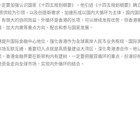
一定要加强认识国家《十四五规划纲要》。他引述《十四五规划纲要》确立
品质供给为引领，以及创造新需求，加速形成以国内大循环为主体，国内国
，有很大的协同效益，外循环是香港的长项，可以继续发挥优势，但香港
展、加大内需等重点方向，配合和参与国家发展。
港提升国际金融中心地位，强化香港作为全球离岸人民币业务枢纽、国际
市场互联互通，重要切入点就是高质量建设大湾区，深化粤港澳合作。他
虑，香港金融界要在新架构内有建树，一定要把握双循环的重点，扮演好
地资金走向全球市场，实现内外循环的结合。