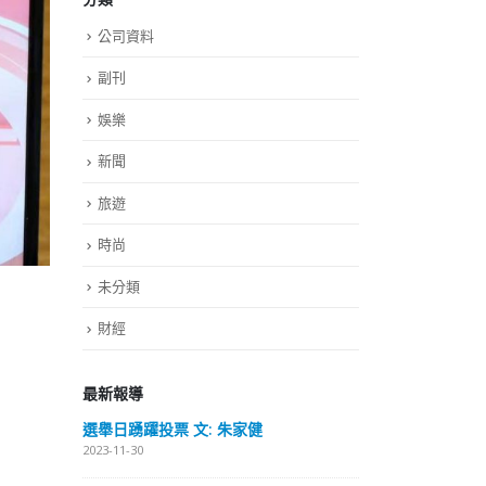
公司資料
副刊
娛樂
新聞
旅遊
時尚
未分類
財經
最新報導
远名誉
選舉日踴躍投票 文: 朱家健
香
届中国
会长
2023-11-30
览会开幕
(深