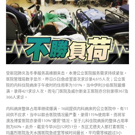
满
联
合
医
院
住
用
率
达
115%〉
中
受新冠肺炎及冬季服务高峰期夹击，本港公立医院服务需求持续紧张。
医院管理局数字显示，昨日(5日)急症室首次求诊录4,615人次；公立医
院的内科住院病床于午夜时的住用率为101%，当中伊利沙伯医院最爆
满，录得421求诊人次，而屯门医院及威尔斯亲王医院亦分别录得367及
366人求诊。
内科病床整体占用率继续爆满，16间提供内科病床的公立医院中，有11
间供不应求，当中以联合医院情况最严重，录得115%使用率，而将军
澳及博爱医院亦录得110%“爆煲”情况。至于儿科住院病房的整体占用率
则为60%。此外，截至今早(6日)12时51分，东区尤德夫人那打素医院、
玛嘉烈医院及天水围医院急症室等候时间最长，平均需等候超过3小