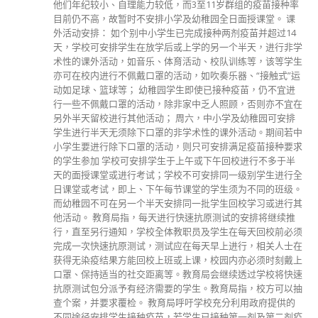
可带领工业再创高峰。 至于与内地通关，薛永恒指，现时政
府正面对「3人拔河」的局面，要同时考虑保障市民建康、维
持经济动力以及市民所需。他表示，期望本港达到七、八成接
种率，建立群体免疫后，会有通关条件，但亦要有社会共识。
read more
分類
公司資料
副刊
娛樂
新聞
旅遊