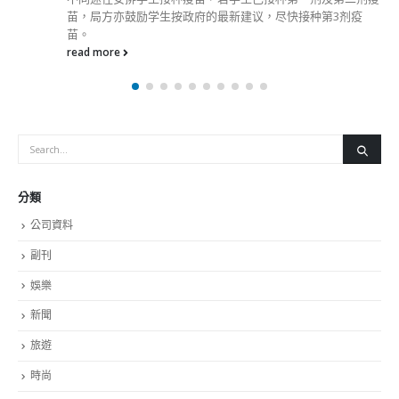
時尚
未分類
財經
最新報導
選舉日踴躍投票 文: 朱家健
2023-11-30
抹黑候選人涉選舉舞弊 文: 朱家健
2023-11-30
香港公院探访明起无须预约一图睇清最新安排
2023-01-31
關於我們