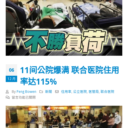
11间公院爆满 联合医院住用
06
率达115%
12 月
By
Peng Bowen
新聞
住用率
,
公立医院
,
医管局
,
联合医院
在
留言功能已關閉
〈11
间
公
院
爆