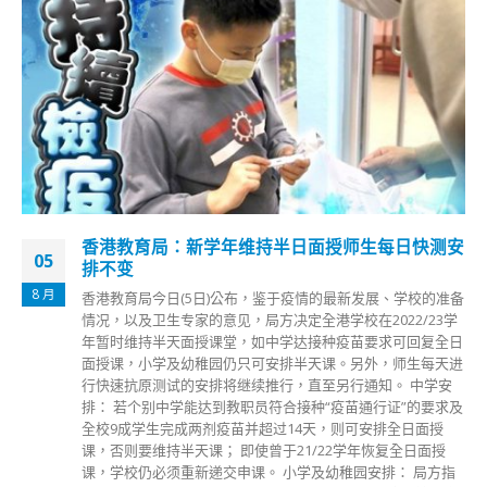
薛永恒：推动创新要素流动 与大湾区优势互补
12
政府资助基金博览昨日（11日）起在生产力大楼举行，创新及
8 月
科技局局长薛永恒今日（12日）出席并指出，粤港澳大湾区建
设及「十四五」规划，为本港创科带来重大机遇。他表示，凭
香港雄厚科研实力、自由经济体系、完善知识产权保护制度以
及世界级科研人才，特区政府会继续推动人才、资金、物资及
信息等创新要素流动，与大湾区其他城市优势互补。 去年7月
政府推出再工业化资助计划，截至上月已收到21宗申请。薛永
恒指，评审委员会原则上同意支持16宗申请，总资助额约1.08
亿元，涉及生物科技、食品加工、建造、印刷、医疗器材及纳
米纤维材料等行业。他认为，本港工业有坚固基础，创新科技