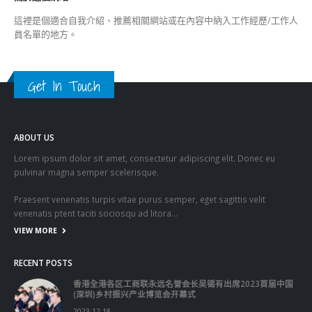
(深圳)乡村振兴产业博览会开幕式
2023-12-18
向均羚：打破美西方政治破壞 積極投入1210區議會選舉
2023-12-02
RECENT COMMENTS
TAGS
OMICRON
一国两制
习近平
何柏良
内地
医管局
围封强检
国安法
基本法
复必泰
大湾区
安心出行
强检
快测
快测阳性
教育局
新冠疫情
新冠疫苗
新冠肺炎
李家超
杨润雄
林郑月娥
核酸检测
梁振英
死亡个案
消费券
疫情
疫情记者会
疫苗
确诊
科兴
立法会
立法会选举
第五波疫情
聂德权
警方
输入个案
通关
邓炳强
长者
阳性
陈肇始
陈茂波
香港
香港国安法