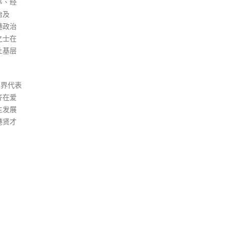
序、经
治及
港政治
之士在
让基层
业界代表
齐在爱
主发展
港贤才