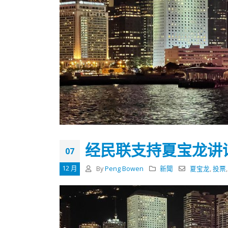
经民联支持夏宝龙讲
07
12 月
By
Peng Bowen
新聞
夏宝龙
,
投票
香港全港各区工商联永远名誉
選舉日
会长吴锡有出席2023首届中国
2023-11-
(深圳)乡村振兴产业博览会开幕