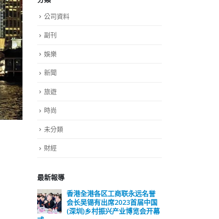
公司資料
副刊
娛樂
新聞
旅遊
時尚
未分類
財經
最新報導
远名誉
選舉日踴躍投票 文: 朱家健
香
届中国
会长
2023-11-30
览会开幕
(深