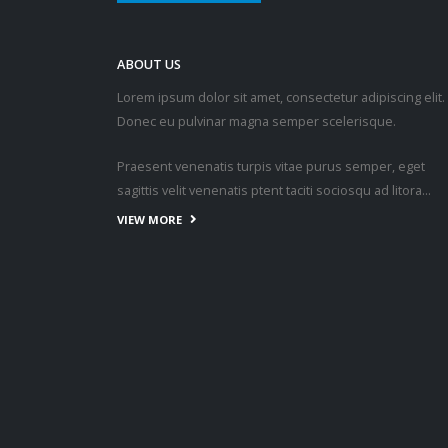
ABOUT US
Lorem ipsum dolor sit amet, consectetur adipiscing elit.
Donec eu pulvinar magna semper scelerisque.
Praesent venenatis turpis vitae purus semper, eget
sagittis velit venenatis ptent taciti sociosqu ad litora…
VIEW MORE