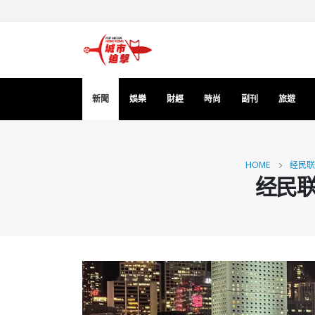
新聞
娛樂
財經
時尚
副刊
旅遊
HOME
经民联
经民