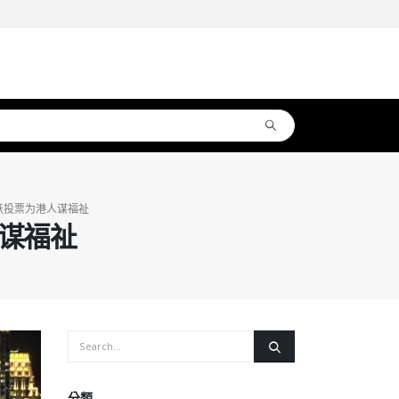
跃投票为港人谋福祉
谋福祉
分類