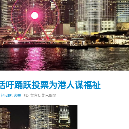
话吁踊跃投票为港人谋福祉
在
,
经民联
,
选举
留言功能已關閉
〈经
民
踴躍投票 文: 朱家健
香港全港各区工商联永
联
会长吴锡有出席2023首
30
支
(深圳)乡村振兴产业博