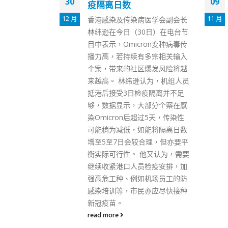
09
01
处机制行之有效
11 月
3 月
医学会副会长
施政报告提出加强公务员奖罚制
0日）在电台节
度，以及引入政策指标供社会监
ron变种病毒传
督施政进展，而问责官员的奖罚
多宗相关输入
就按原有机制处理。政制及内地
爆发风险将越
事务局局长曾国卫今日（9日）
认为，机组人员
在立法会表示，问责官员本身已
疫隔离并不足
有相关守则，违反守则的官员可
部分个案在感
被谴责甚至报请中央停职或免
过5天，传染性
职，指现有惩处机制行之有效。
能将隔离日数
曾国卫表示，政治委任官员受
合理，但亦要平
《政治委任制度官员守则》规
他又认为，需要
管，如涉嫌违反职责或守则内的
检疫安排，加
条文，行政长官会按适当程序，
机场员工的防
决定个案是否属实，如属实会合
亦应尽快接种
适处理，包括警告、公开谴责、
停职或免职，如涉及主要官员，
行政长官可按基本法向中央建议
将有关官员停职或免职，当局认