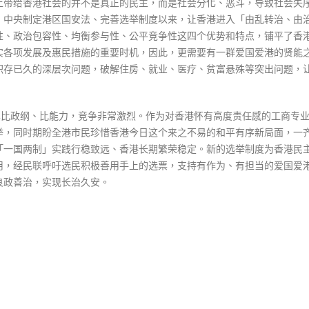
上带给香港社会的并不是真正的民主，而是社会分化、恶斗，导致社会失
，中央制定港区国安法、完善选举制度以来，让香港进入「由乱转治、由
性、政治包容性、均衡参与性、公平竞争性这四个优势和特点，铺平了香
实各项发展及惠民措施的重要时机，因此，更需要有一群爱国爱港的贤能
积存已久的深层次问题，破解住房、就业、医疗、贫富悬殊等突出问题，
真比政纲、比能力，竞争非常激烈。作为对香港怀有高度责任感的工商专
举，同时期盼全港市民珍惜香港今日这个来之不易的和平有序新局面，一
「一国两制」实践行稳致远、香港长期繁荣稳定。新的选举制度为香港民
用，经民联呼吁选民积极善用手上的选票，支持有作为、有担当的爱国爱
良政善治，实现长治久安。