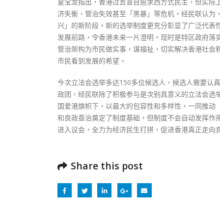
夏宝龙指出，香港过去盲目追求西方式民主，但实际
济失衡、管治失效甚至「黑暴」等危机。经民联认为
兴」的新阶段。新的选举制度更充分彰显了广泛代表
发展前路，令香港未来一片澄明。现时是特区政府落
管治架构为市民做实事，谋福祉，切实解决香港社会
市民看到发展的希望。
今次立法会选举多达150多位候选人，候选人需要认
政团，经民联除了积极参与是次别具意义的立法会选
国爱港旗帜下，以最大的包容性和多样性，一同推动
和良政善治奠定了制度基础，但制度不会自动发挥作
进入议会，全力为经济民生打拼，促进香港真正走向
Share this post