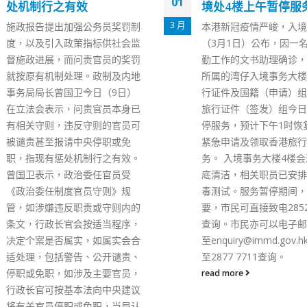
18
境处4楼上午暂停服务
标记阅读机助选民核
选人数
12 月
本港新冠疫情严峻，入境处今日
立法会换届选举将于明日
（3月1日）公布，因一名负责后
日）举行，全部90个席
勤工作的文书助理确诊，该职员
竞争。公务员事务局局长
所属的湾仔入境事务大楼4楼旅
今日（18日）在facebo
行证件及国籍（申请）组，连同
示，今早视察中央点票站
旅行证件（签发）组今日上午暂
委员会界别选民投票站的
停服务，预计下午1时恢复提供
议展览中心，为同事打气
紧急申请及领取香港旅行证件服
权说，今次选举是完善选
务。 入境事务大楼4楼会进行彻
度、落实“爱国者治港”原
底清洁，相关职员已安排进行病
首个立法会换届选举，意
毒测试。服务暂停期间，如有需
大。票站已准备就绪，同
要，市民可直接致电2852 3045
竭尽所能，保持高度警觉
查询。市民亦可以电子邮件传送
应变，大家同心合力，全
至
enquiry@immd.gov.hk
或传真
举办好。 聂德权提到，
至2877 7711查询。
为今年新增界别，投票需
read more
过选下40位心仪候选人
将提供光学标记阅读机，