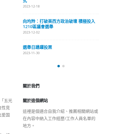
式
抹黑候選人涉選舉舞弊 文: 朱家健
2023-12-18
2023-11-30
極投入
向均羚：打破
香港公院探访明起无须预约一
1210區議會
图睇清最新安排
2023-12-02
2023-01-31
選舉日踴躍投
2023-11-30
關於我們
關於這個網站
這裡是個適合自我介紹、推薦相關網站或
「五光
在內容中納入工作經歷/工作人員名單的
良性竞
地方。
出爱国