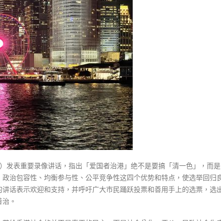
式
持
選人涉選舉舞弊 文: 朱家健
2023-12-18
夏
30
宝
向均羚：打破美西方政治破壞 積
龙
香港公院探访明起无须预约一
1210區議會選舉
讲
图睇清最新安排
2023-12-02
话
2023-01-31
吁
選舉日踴躍投票
踊
2023-11-30
跃
投
票
为
港
人
日）发表重要录像讲话，指出「爱国者治港」绝不是要搞「清一色」，而是
谋
、政治包容性、均衡参与性、公平竞争性这四个优势和特点，使选举回归
福
的讲话表示欢迎和支持，并呼吁广大市民踊跃投票和善用手上的选票，选
祉〉
善治。
中