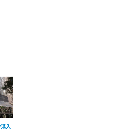
光学
7人涉煽动罪被捕包括《立
香