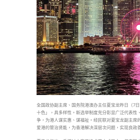
式
抹黑候
2023-12-18
2023-11-
向均羚：打破美西方政治破壞 積極投入
1210區議會選舉
2023-12-02
選舉日踴躍投票
2023-11-30
全国政协副主席、国务院港澳办主任夏宝龙昨日（7
十色」，具多样性。新选举制度充分彰显广泛代表性
争，为港人谋实惠、谋福祉。经民联对夏宝龙副主席
爱港的管治贤能，为香港解决深层次问题，实现良政