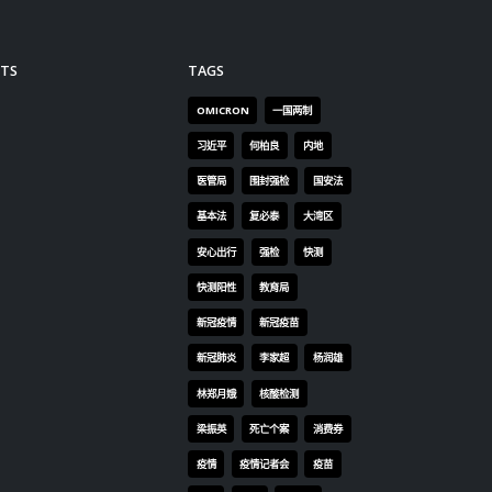
TS
TAGS
OMICRON
一国两制
习近平
何柏良
内地
医管局
围封强检
国安法
基本法
复必泰
大湾区
安心出行
强检
快测
快测阳性
教育局
新冠疫情
新冠疫苗
新冠肺炎
李家超
杨润雄
林郑月娥
核酸检测
梁振英
死亡个案
消费券
疫情
疫情记者会
疫苗