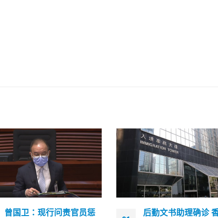
后勤文书助理确诊 香港入
聂德权：会展票站设