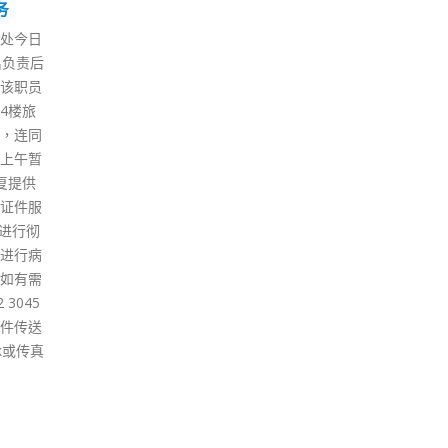
29
02
对投
场》6高层及《苹果》陈沛
款撑
敏
是
12 月
12 月
（19
警方国安处今日（29日）拘捕7
香港
位都出现
人，其中6人为《立场新闻》高
予“
聂德权
层或前高层人员（3男3女），年
香港
ok上表
龄介乎34岁至73岁；另1人则为
指，
及选举
正在还柙的前《苹果日报》副社
一定
湾仔会
长陈沛敏。7人涉违反《刑事罪
的第
。 聂德
行条例》第9及10条串谋发布煽
示，
举制
动刊物罪，警方搜查被捕人士的
体育
则后的
处所，各人随后被押往不同警署
的一
义重
扣查。 消息指，正在还柙的前
和社
事务必
《苹果日报》副社长陈沛敏，因
民族
，灵活
曾于《立场新闻》撰文，今早涉
年讚
力把选
串谋发布煽动刊物罪在大榄惩教
运会
选委界别
所被捕。陈沛敏昨日亦与乱港黑
精神
要一次
手、壹传媒黎智英等6人，在法
希望
，投票站
庭被加控一项串谋发布煽动刊物
年亚
供选民
罪。至于6名被捕人分别是钟沛
为国