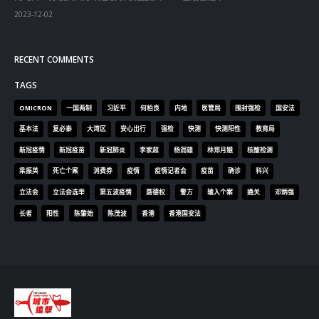
2023-12-02
RECENT COMMENTS
TAGS
OMICRON
一国两制
习近平
何柏良
内地
医管局
围封强检
国安法
基本法
复必泰
大湾区
安心出行
强检
快测
快测阳性
教育局
新冠疫情
新冠疫苗
新冠肺炎
李家超
杨润雄
林郑月娥
核酸检测
梁振英
死亡个案
消费券
疫情
疫情记者会
疫苗
确诊
科兴
立法会
立法会选举
第五波疫情
聂德权
警方
输入个案
通关
邓炳强
长者
阳性
陈肇始
陈茂波
香港
香港国安法