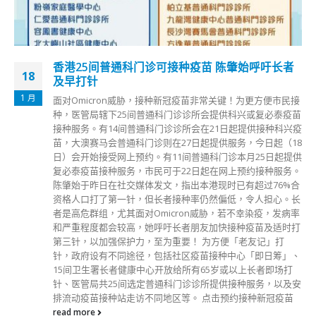
香港25间普通科门诊可接种疫苗 陈肇始呼吁长者
18
及早打针
1 月
面对Omicron威胁，接种新冠疫苗非常关键！为更方便市民接
种，医管局辖下25间普通科门诊诊所会提供科兴或复必泰疫苗
接种服务。有14间普通科门诊诊所会在21日起提供接种科兴疫
苗，大澳赛马会普通科门诊则在27日起提供服务，今日起（18
日）会开始接受网上预约。有11间普通科门诊本月25日起提供
复必泰疫苗接种服务，市民可于22日起在网上预约接种服务。
陈肇始于昨日在社交媒体发文，指出本港现时已有超过76%合
资格人口打了第一针，但长者接种率仍然偏低，令人担心。长
者是高危群组，尤其面对Omicron威胁，若不幸染疫，发病率
和严重程度都会较高，她呼吁长者朋友加快接种疫苗及适时打
第三针，以加强保护力，至为重要！ 为方便「老友记」打
针，政府设有不同途径，包括社区疫苗接种中心「即日筹」、
15间卫生署长者健康中心开放给所有65岁或以上长者即场打
针、医管局共25间选定普通科门诊诊所提供接种服务，以及安
排流动疫苗接种站走访不同地区等。 点击预约接种新冠疫苗
read more