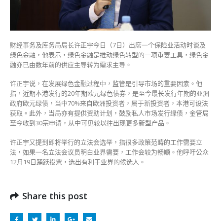
监
管
以
引
财经事务及库务局局长许正宇今日（7日）出席一个保险业活动时谈及
导
绿色金融，他表示，绿色金融是推动绿色转型的一项重要工具，绿色金
市
融亦已由数年前的供应主导转为需求主导。
场〉
中
许正宇说，在发展绿色金融过程中，监管是引导市场的重要因素。他
指，近期本港发行的20年期欧元绿色债券，是至今最长发行年期的亚洲
政府欧元绿债，当中70%来自欧洲投资者，属于新投资者，本港可设法
获取。此外，当局亦有提供资助计划，鼓励私人市场发行绿债，金管局
至今收到30宗申请，从中可见较以往出现更多新型产品。
许正宇又提到即将举行的立法会选举，指很多政策范畴的工作需要立
法，如果一名立法会议员明白业界需要，工作会较为畅顺。他呼吁公众
12月19日踊跃投票，选出有利于业界的候选人。
Share this post