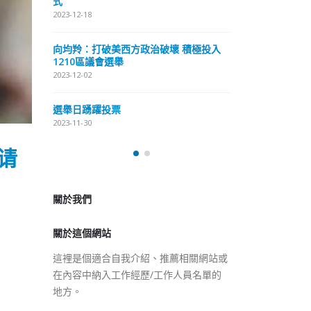
式
抹黑候選人涉選舉舞弊 文: 朱家健
2023-12-18
2023-11-30
極投入
向均羚：打破
香港公院探访明起无须预约一
1210區議會
图睇清最新安排
2023-12-02
2023-01-31
選舉日踴躍投
2023-11-30
请
關於我們
關於這個網站
這裡是個適合自我介紹、推薦相關網站或
在內容中納入工作經歷/工作人員名單的
地方。