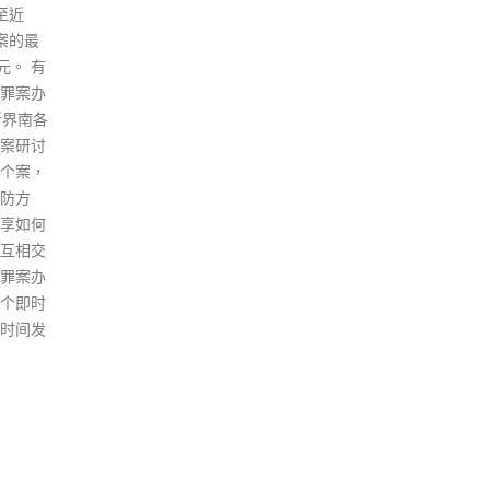
传染病
心传染病处主任张竹君今日（6
日）
公布，过
日）见记者时指，另一名确诊患
去一
酸检测确
者与该名患者在同一食肆用膳，
受季
速检测呈
餐桌位置较近，相信很大机会因
业率
换言
此受感染，不排除餐厅内有传
对就
当中包
播。 张竹君指，现时至少有两间
光说
当中包括
食肆出现传播，卫生防护中心及
行证
情至今
机电署代表已到东海荟·拉斐特视
限制
宗，其中
察。她表示，确诊国泰空姐妈妈
他强
测确诊、
相关个案牵连出多条传播链，包
共存
。另外，
括铜锣湾皇室堡拉斐特餐厅、陆
低，
者离
田园餐厅、外佣教会、铜锣湾社
重。
病逝，最
区中心跳舞群组等，传播链复
防疫
。第5
杂，涉及人数多，患者又到过多
只帮
亡，总体
个地方，包括不同餐厅，需要靠
指出
表示，由
市民接受强制检测发现个案，追
更快
处分析
踪所有密切接触者有挑战。 政府
助受
，没人感
呼吁曾于12月30日光顾铜锣湾皇
复苏
3宗染
室堡「东海荟·拉斐特」的食客通
要等