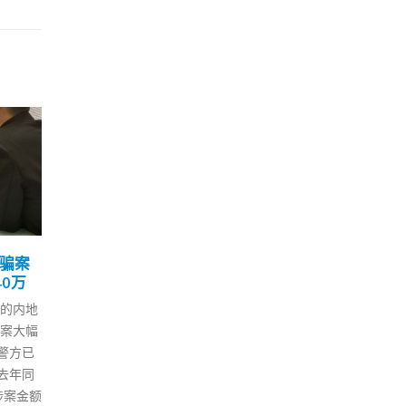
冠确诊
张竹君：不排除拉斐特餐
罗
06
02
报
厅内有传播
可
1 月
2 月
.com/w
本港新增33宗新型冠状病毒确诊
新冠
个案，另再多逾30宗初步确诊个
降至
04/fe4a
案。初步确诊个案涉及一名曾到
政府
5a1494
铜锣湾皇室堡「东海荟·拉斐特」
业错
疫情持
吃早餐的63岁男子。卫生防护中
工及