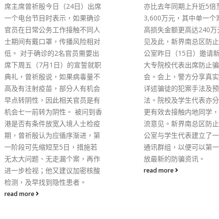
亦比去年同期上升近5倍至近
续，卫生署卫生防护中心
3,600万元，其中单一个案的最
处主任张竹君今日(2日)
高损失金额更高达240万元。 有
去一日新增2,286宗核
见及此，新界南总区防止罪案办
诊个案，2,189宗经快
公室昨日（15日）邀请新界南各
报平台登记及成功确认。
大专院校代表出席防止骗案研讨
之，本港单日宗确诊个案
会。会上，警方分享真实个案，
括4,475宗输入病例，
详述骗徒的犯案手法及预防方
18宗输入病例。第5波疫
法。院校及学生代表亦分享如何
累计个案共1,155,082
更有效去接触内地同学，互相交
727,543宗为经核酸检
流意见。新界南总区防止罪案办
427,539宗为快测呈报
公室与学生代表建立了一个即时
过去一日呈报多116名患
通讯群组，以便可以第一时间发
世，其中有99人于公院
放最新的防骗资讯。
大109岁，42人来自院舍
波疫情累计7,848人病
read more
死亡率0.68%。 张竹君
卫生署公共卫生化验服务
的1,316宗确诊个案中
染Delta变种，另有1,26