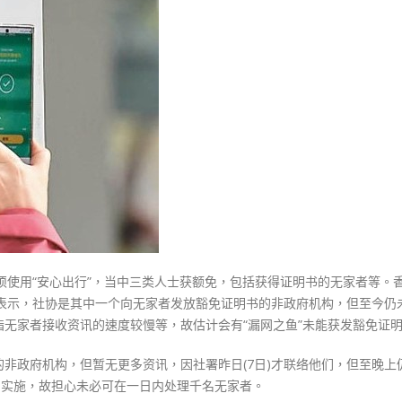
证
明
豁
免
扫
“安
心”
忧
一
日
难
处
理
必须使用“安心出行”，当中三类人士获额免，包括获得证明书的无家者等。
千
中表示，社协是其中一个向无家者发放豁免证明书的非政府机构，但至今仍
个
无家者接收资讯的速度较慢等，故估计会有“漏网之鱼”未能获发豁免证
申
请〉
非政府机构，但暂无更多资讯，因社署昨日(7日)才联络他们，但至晚上
中
日实施，故担心未必可在一日内处理千名无家者。