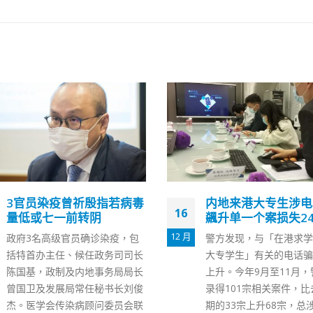
内地来港大专生涉电骗案
香港今新增4475新
02
飊升单一个案损失240万
包括2189宗快测呈
4 月
警方发现，与「在港求学的内地
https://www.fonfmedia
大专学生」有关的电话骗案大幅
p-
上升。今年9月至11月，警方已
content/uploads/2022/
录得101宗相关案件，比去年同
32a550e0a0ab6163ca2
期的33宗上升68宗，总涉案金额
353.mp4 香港新冠肺炎