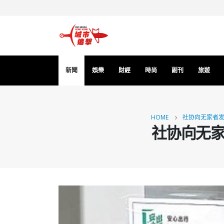
新聞
娛樂
財經
時尚
副刊
旅遊
HOME
社协向无家者发
社协向无家