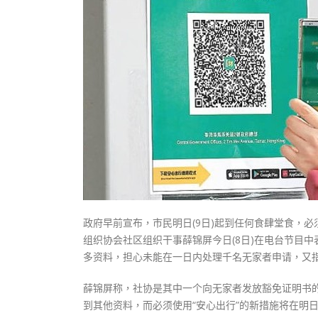
政府早前宣布，市民明日(9日)起到任何食肆堂食，
组织协会社区组织干事薛锦屏今日(8日)在电台节目
多资料，担心未能在一日内处理千名无家者申请，又指
薛锦屏称，社协是其中一个向无家者发放豁免证明书的
到其他资料，而必须使用“安心出行”的新措施将在明