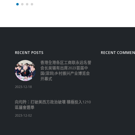
Omicron，有53宗未完
量不足未能进行基因排序
外，昨日(1日)无新增院
发，而在现有爆疫院舍中
加少于100多宗院友及1
工确诊个案。 在18宗输
方面，其中13宗为昨日
士，其中4宗乘坐EK384
港、2宗乘坐SQ894航班
宗是较早前抵港，其中2
国到港的机组人员。另因E
航班有4名到港人士染疫
当局会引用有关条例，禁
联犹客机由明日(3日)至下
日)期间，由杜拜或曼谷
她又指，基于港府早前撤
令，相继有人抵港，故有
案会是预料之中。 有关