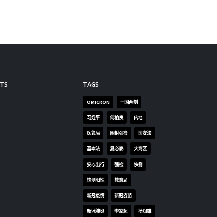
成或病毒
报。
手，
。另
read more
read
舍出现爆
，就增
0多名员
入个案
到港人
航班抵
；另有5
人为美
K384
，因此
止该阿
周六(9
到港。
销禁飞
输入个
2月时有