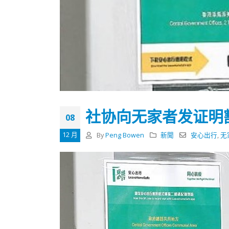
式
抹黑候
2023-12-18
2023-11-
向均羚：打破美西方政治破壞 積極投入
1210區議會選舉
2023-12-02
選舉日踴躍投票
2023-11-30
社协向无家者发证明豁
08
12 月
By
Peng Bowen
新聞
安心出行
,
无