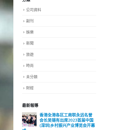
公司資料
副刊
娛樂
新聞
旅遊
時尚
未分類
財經
最新報導
远名誉
選舉日踴躍投票 文: 朱家健
香
届中国
会长
2023-11-30
览会开幕
(深