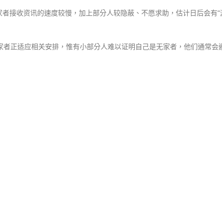
家者接收资讯的速度较慢，加上部分人较隐蔽、不愿求助，估计日后会有“
无家者正适应相关安排，惟有小部分人难以证明自己是无家者，他们通常会