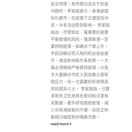
问及关于防疫
席主席曾祈殷今日（24日）出席
示，香港是国
一个电台节目时表示，如果确诊
下正遭受到冲
官员在日常公务工作接触不同人
影响。 李家超
士期间有戴口罩，传播风险相对
最重要的是要
低。 对于确诊的2名官员需要出
强调香港一定
席下周五（7月1日）的宣誓就职
诊个案上升，
典礼，曾祈殷说，如果病毒量不
的机会就会提
高及有注射疫苗，部分人有机会
系统等。一方
早点转阴性，因此相关官员是有
控疫情，以免
机会七一前转为阴性。 被问到香
院加重公营医
港是否有条件放宽入境人士检疫
要好好保障高
期，曾祈殷认为应循序渐进，第
李家超指，已要
一阶段可先缩短至5日，措施若
密切和注意有
无太大问题、无走漏个案，再作
稳控疫情，减
进一步检视；他又建议加密核酸
便，目前正积
检测，及早找到隐性患者。
离天数。
read more