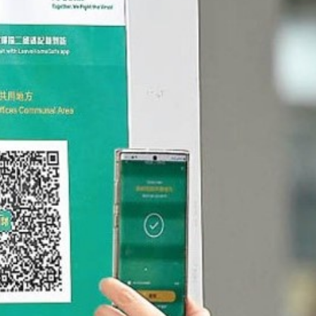
踴躍投票 文: 朱家健
香港全港各区工商联永
会长吴锡有出席2023首
30
(深圳)乡村振兴产业博