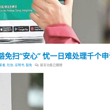
式
選人涉選舉舞弊 文: 朱家健
2023-12-18
30
向均羚：打破美西方政治破壞 積
香港公院探访明起无须预约一
1210區議會選舉
图睇清最新安排
2023-12-02
2023-01-31
選舉日踴躍投票
2023-11-30
免扫“安心” 忧一日难处理千个申
在
家者
,
社协
,
证明书
,
豁免
留言功能已關閉
〈社
协
向
无
家
者
发