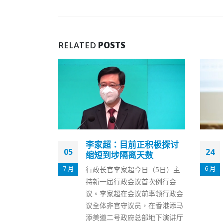
RELATED
POSTS
正积极探讨
3官员染疫曾祈殷指若病毒
24
16
天数
量低或七一前转阴
6 月
12 月
日（5日）主
政府3名高级官员确诊染疫，包
首次例行会
括特首办主任、候任政务司司长
前率领行政会
陈国基，政制及内地事务局局长
，在香港添马
曾国卫及发展局常任秘书长刘俊
部地下演讲厅
杰。医学会传染病顾问委员会联