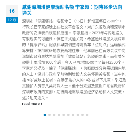
感谢深圳增健康驿站名额 李家超：期待逐步迈向
16
通关
12 月
深圳巿「健康驿站」名额今日（15日）起增至每日2500个。
行政长官李家超晚上在社交平台发文，对广东省政府和深圳市
政府的安排表示欢迎和感谢。 李家超指，2023年与内地通关
有很现实的可能性，但在正式通关前，希望透过增加入境深圳
的「健康驿站」配额和早前调整跨境货车「点对点」运输模式
等安排，按部就班地恢复两地往来。他早前已在官方会议中向
深圳市政府表达希望增加「健康驿站」名额的要求。而有关名
额继上周增加1000个后，今天已再增加500个至每日2500个。
李家超又提及，除了「健康驿站」，为照顾部分急需返回内地
的人士，深圳市政府早前特别增设人文关怀通关名额，当中包
括70岁或以上长者、在港无监护人的14岁或以下儿童、孕妇及
其陪护人员等八类特殊人士。他十分欢迎及感谢广东省政府和
深圳市政府的安排，期待两地继续增加经济活动和人文交流，
逐步迈向通关。
read more