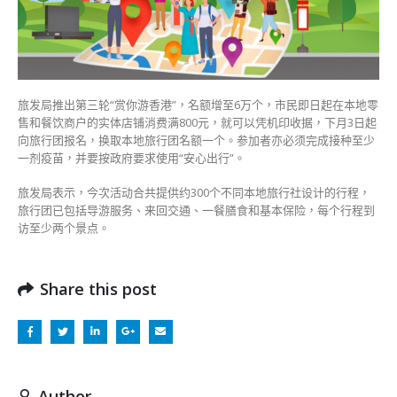
你
游
香
港
参
加
旅发局推出第三轮“赏你游香港”，名额增至6万个，市民即日起在本地零
者
售和餐饮商户的实体店铺消费满800元，就可以凭机印收据，下月3日起
须
向旅行团报名，换取本地旅行团名额一个。参加者亦必须完成接种至少
打
一剂疫苗，并要按政府要求使用“安心出行”。
针〉
中
旅发局表示，今次活动合共提供约300个不同本地旅行社设计的行程，
旅行团已包括导游服务、来回交通、一餐膳食和基本保险，每个行程到
访至少两个景点。
Share this post
Author