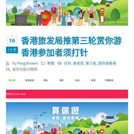
香港旅发局推第三轮赏你游
10
香港参加者须打针
12 月
By
Peng Bowen
新聞
打针
,
旅发局
,
第三轮
,
赏你游香港
在
留言功能已關閉
〈香
港
旅
发
局
推
第
三
轮
赏