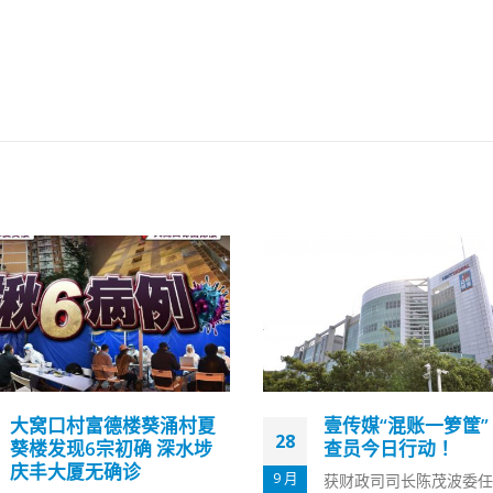
壹传媒“混账一箩筐”，审
香港政府拟缩短入境
27
查员今日行动！
期至14天 允许家居
快农历新年后实施
1 月
获财政司司长陈茂波委任审查壹