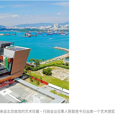
式
選人涉選舉舞弊 文: 朱家健
故
2023-12-18
30
宫
文
向均羚：打破美西方政治破壞 積
香港公院探访明起无须预约一
化
1210區議會選舉
图睇清最新安排
2023-12-02
博
2023-01-31
物
選舉日踴躍投票
馆
2023-11-30
会
与
欧
艺
术
馆
合
作
陈
智
思：
件来自北京故宫的艺术珍藏。行政会议召集人陈智思今日出席一个艺术颁奖
展