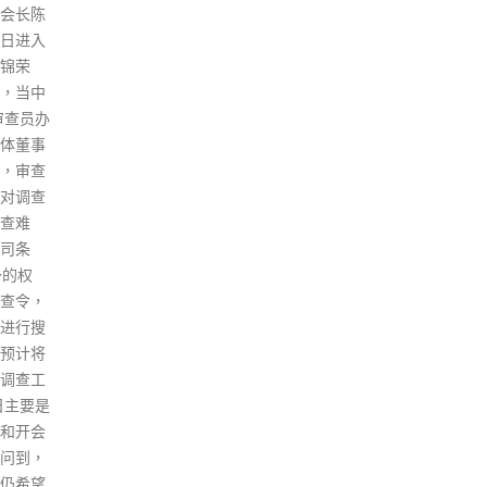
肇始接
香港
席、香港特区前特首董建华被授
冠变种
郑月
予「『一国两制』杰出贡献者」
数据，如
布，
国家荣誉称号。董建华近日在接
数的空
图，
受央视大湾区之声采访时回忆
始表示，
19
道，「习主席那天紧紧抓着他的
成为全球
距离
手，我能感觉到习主席来自心底
检视潜
项措
的对香港同胞的深情，对贯彻
空间调
效，
『一国两制』的决心是绝对不会
出修改
乐园
动摇的。」 董建华指，当初参选
冠疫情大
公园
香港特别行政区行政长官，主要
检疫人
放食
是基于一种对香港、对国家的使
如果竹
施都
命感，要带领港人对「一国两
检疫是
5月
制」付诸实践，必须全力以赴。
风险评
社交
他说，「我自己在想，这是一件
居检
派对
不能失败的事情。」 在香港回归
例如物
所，
后的第二天，一场金融风暴在泰
港目前以
制，
国点燃，作为全球三大金融中心
陈肇始
时，
之一的香港成为国际炒家新目
潜伏期似
段已
标，股市濒临崩盘，楼市一片哀