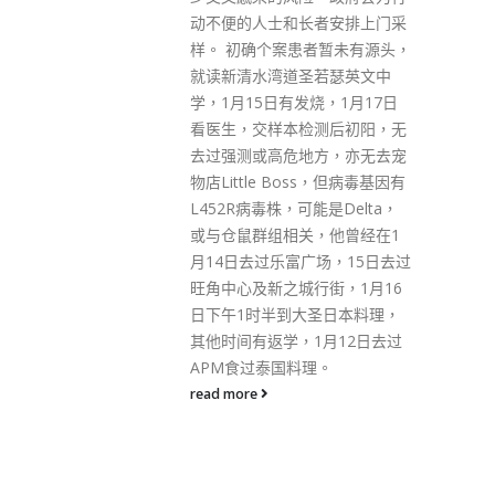
深水埗庆丰大厦强检行动同样在
者安排上门采
今早7时完成，截至今日凌晨零
者暂未有源头，
时，约80名居民接受检测，没有
若瑟英文中
发现确诊个案。政府派员到访约
烧，1月17日
50户，当中10户没人应门，政府
测后初阳，无
会采取措施跟进。
方，亦无去宠
read more
ss，但病毒基因有
能是Delta，
，他曾经在1
场，15日去过
行街，1月16
圣日本料理，
1月12日去过
理。