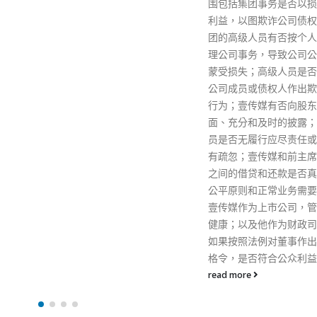
围包括集团事务是否以损害成员
利益，以图欺诈公司债权人；集
团的高级人员有否按个人利益处
理公司事务，导致公司公众股东
蒙受损失；高级人员是否涉及对
公司成员或债权人作出欺诈失当
行为；壹传媒有否向股东作出全
面、充分和及时的披露；高级人
员是否无履行应尽责任或履职时
有疏忽；壹传媒和前主席黎智英
之间的借贷和还款是否真实，按
公平原则和正常业务需要进行；
壹传媒作为上市公司，管治是否
健康；以及他作为财政司司长，
如果按照法例对董事作出取消资
格令，是否符合公众利益。
read more