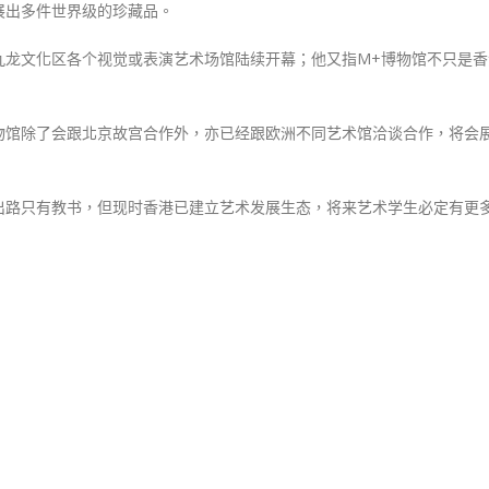
展出多件世界级的珍藏品。
出
多
九龙文化区各个视觉或表演艺术场馆陆续开幕；他又指M+博物馆不只是香
件
世
界
物馆除了会跟北京故宫合作外，亦已经跟欧洲不同艺术馆洽谈合作，将会
级
珍
出路只有教书，但现时香港已建立艺术发展生态，将来艺术学生必定有更
藏
品〉
中