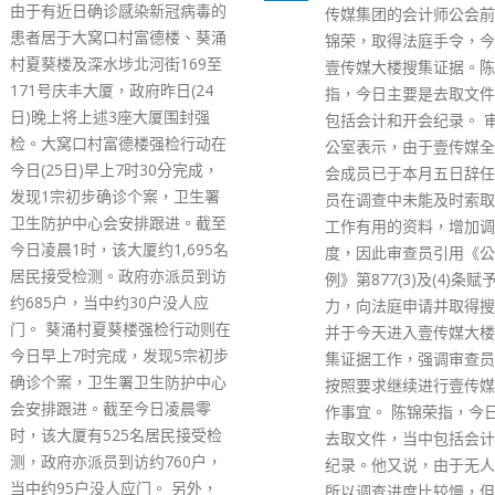
香港食物及卫生局局长陈
传媒集团的会计师公会前会长陈
受访问时指，当局关注新
锦荣，取得法庭手令，今日进入
病毒株Omicron的潜伏
壹传媒大楼搜集证据。陈锦荣
果有调整入境人士隔离日
指，今日主要是去取文件，当中
间，政府会实行。 陈肇
包括会计和开会纪录。 审查员办
变种病毒Omicron已经
公室表示，由于壹传媒全体董事
主流病毒株，特区政府正
会成员已于本月五日辞任，审查
伏期等相关数据，如果有
员在调查中未能及时索取对调查
整入境人士检疫期，会作
工作有用的资料，增加调查难
和公布。 本港第五轮新
度，因此审查员引用《公司条
爆发，竹篙湾检疫中心的
例》第877(3)及(4)条赋予的权
数亦告急升。陈肇始指，
力，向法庭申请并取得搜查令，
篙湾检疫中心饱和，家居
并于今天进入壹传媒大楼进行搜
其中一个选项，但必须作
集证据工作，强调审查员预计将
估，决定哪些人可以在家
按照要求继续进行壹传媒调查工
疫，以及解决运作问题，
作事宜。 陈锦荣指，今日主要是
资等支援措施。 对于香
去取文件，当中包括会计和开会
“动态清零”为防疫目标，
纪录。他又说，由于无人问到，
说，数据显示Omicron
所以调查进度比较慢，但仍希望