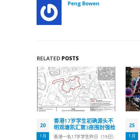
Peng Bowen
RELATED
POSTS
初确源头不
大窝口村富德楼葵涌村夏
25
28
3座围封强检
葵楼发现6宗初确 深水埗
庆丰大厦无确诊
1 月
9 月
昨日（19日）