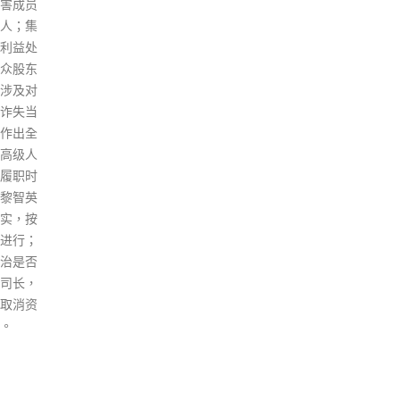
控，
排》（简称CEPA）给香港经济
位数
恢复注入一剂强心针。 董建华指
复面
出，「一国两制」，必须以「一
案，
国」为前提，「港人治港」必须
求。
以「爱国者」为主体。香港前两
都不
年出现「黑暴」，中央采取果断
通，
措施，为香港重新上路提供了坚
口罩
实的基础。只要我们不忘初心，
到临
坚持「一国」之本，善用「两
补假
制」之利，香港一定能有更广阔
节，
的发展空间。 董建华强调，有机
外，
会参与这个大时代，是一种福
约有
气。他说，我们这一代见证了国
切治
家从「一穷二白」到全民小康的
入院
整个过程，这是每个中国人都非
诊，
常骄傲的事。国家好，香港会更
位，
好，希望港青积极、勇敢，投身
娥提
到国家发展大局之中。
转为
read more