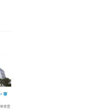
隔离
董建华：香港有需要时中
香港
21
03
检疫 最
央总在身边
酒吧
本
7 月
5 月
2019年9月17日，全国政协副主