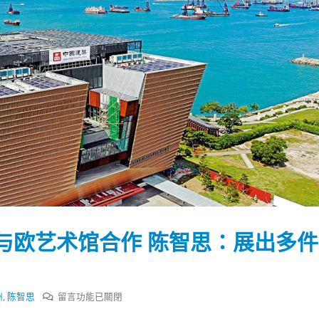
与欧艺术馆合作 陈智思：展出多件
踴躍投票 文: 朱家健
香港全港各区工商联永
会长吴锡有出席2023首
30
在
洲
,
陈智思
留言功能已關閉
(深圳)乡村振兴产业博
〈指