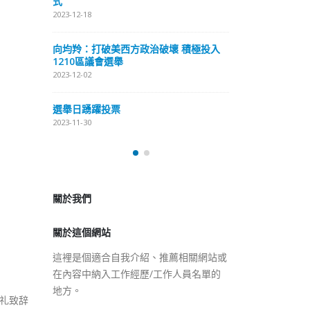
式
抹黑候選人涉選舉舞弊 文: 朱家健
2023-12-18
2023-11-30
極投入
向均羚：打破
香港公院探访明起无须预约一
1210區議會
图睇清最新安排
2023-12-02
2023-01-31
選舉日踴躍投
2023-11-30
關於我們
關於這個網站
這裡是個適合自我介紹、推薦相關網站或
在內容中納入工作經歷/工作人員名單的
地方。
礼致辞