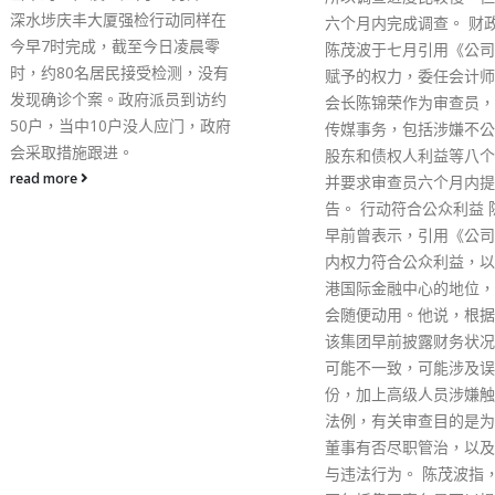
乎比变种病毒潜伏期更短
六个月内完成调查。 财政司司长
入境本港人士隔离期最长
陈茂波于七月引用《公司条例》
在未来一段时间都不会改
赋予的权力，委任会计师公会前
策略，强调公众健康是首
会长陈锦荣作为审查员，调查壹
虑。 陈肇始又说，对香
传媒事务，包括涉嫌不公平损害
一年内恢复正常感到乐观
股东和债权人利益等八个问题，
香港现时控制疫情理想。
并要求审查员六个月内提交报
read more
告。 行动符合公众利益 陈茂波
早前曾表示，引用《公司条例》
内权力符合公众利益，以维护香
港国际金融中心的地位，强调不
会随便动用。他说，根据资料，
该集团早前披露财务状况与事实
可能不一致，可能涉及误导成
份，加上高级人员涉嫌触犯不同
法例，有关审查目的是为了调查
董事有否尽职管治，以及有否参
与违法行为。 陈茂波指，调查范