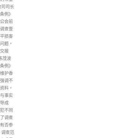
，目前
至午
嚎。关键时刻，中央政府强调不
21日。
人，
惜一切代价，维护香港繁荣稳
变有关
10
定，支持香港维护联系汇率制
要考
至8
度，坚持人民币不贬值；两名中
港可以在
示，
国人民银行副行长赴港，要求香
，认为
最大
港中资机构全力支持港府护盘行
东主
动。在中央支持下，香港成功抵
8人
御亚洲金融危机。董建华对此
一起
说：「我们运气非常好，有这样
4月
的一个中央。​​」 董建华说，在香
施，
港成长的过程中遇到困难的时
过复
候，中央领导总是立场坚定。当
确诊
沙士（SARS）的事情发生时，
保持
中央表示「放心，我们一步步地
至少
走」。在香港需要支持的时候，
得出
中央总是在身边，所以总算又一
0.
关过掉了。后来，《内地与香港
宽有
关于建立更紧密经贸关系的安