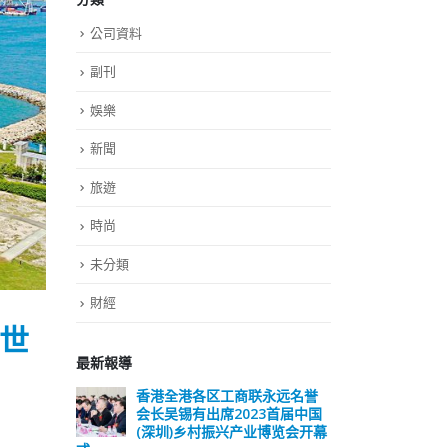
公司資料
副刊
娛樂
新聞
旅遊
時尚
未分類
財經
世
最新報導
远名誉
選舉日踴躍投票 文: 朱家健
香
届中国
会长
2023-11-30
览会开幕
(深