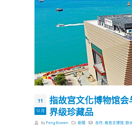
指故宫文化博物馆会
11
界级珍藏品
12 月
香港全港各区工商联永远名誉
選舉日
会长吴锡有出席2023首届中国
2023-11-
By
Peng Bowen
新聞
合作
,
故宫文博馆
,
欧
(深圳)乡村振兴产业博览会开幕