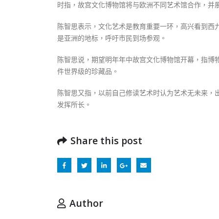
时指，故宫文化博物馆将与欧洲不同艺术馆合作，并
陈智思表示，文化艺术是教育重要一环，高兴看到西
是亚洲的地标，呼吁市民到场参观。
陈智思说，期望明年年中故宫文化博物馆开幕，指博
件世界级的珍藏品。
陈智思又指，以前自己修读艺术时认为艺术无未来，
发挥所长。
Share this post
Author