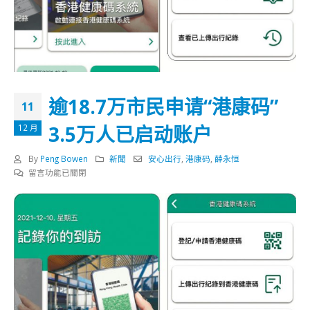
逾18.7万市民申请“港康码”
11
3.5万人已启动账户
12 月
By
Peng Bowen
新聞
安心出行
,
港康码
,
薛永恒
在
留言功能已關閉
〈逾
18.7
万
市
民
申
请
“港
康