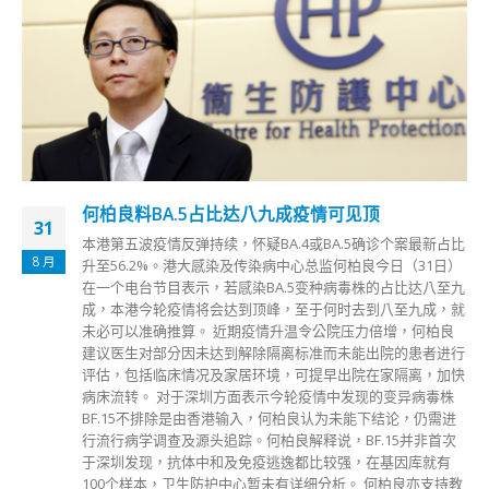
何柏良料BA.5占比达八九成疫情可见顶
31
本港第五波疫情反弹持续，怀疑BA.4或BA.5确诊个案最新占比
8 月
升至56.2%。港大感染及传染病中心总监何柏良今日（31日）
在一个电台节目表示，若感染BA.5变种病毒株的占比达八至九
成，本港今轮疫情将会达到顶峰，至于何时去到八至九成，就
未必可以准确推算。 近期疫情升温令公院压力倍增，何柏良
建议医生对部分因未达到解除隔离标准而未能出院的患者进行
评估，包括临床情况及家居环境，可提早出院在家隔离，加快
病床流转。 对于深圳方面表示今轮疫情中发现的变异病毒株
BF.15不排除是由香港输入，何柏良认为未能下结论，仍需进
行流行病学调查及源头追踪。何柏良解释说，BF.15并非首次
于深圳发现，抗体中和及免疫逃逸都比较强，在基因库就有
100个样本，卫生防护中心暂未有详细分析。 何柏良亦支持教