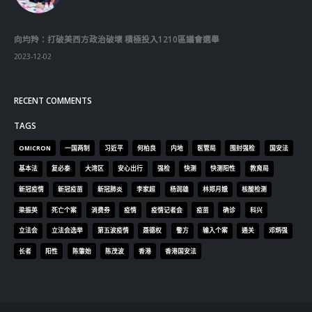
向均羚：打破美西方政治破壞 積極投入1210區議會選舉
2023-12-02
RECENT COMMENTS
TAGS
OMICRON
一国两制
习近平
何柏良
内地
医管局
围封强检
国安法
基本法
复必泰
大湾区
安心出行
强检
快测
快测阳性
教育局
新冠疫情
新冠疫苗
新冠肺炎
李家超
杨润雄
林郑月娥
核酸检测
梁振英
死亡个案
消费券
疫情
疫情记者会
疫苗
确诊
科兴
立法会
立法会选举
第五波疫情
聂德权
警方
输入个案
通关
邓炳强
长者
阳性
陈肇始
陈茂波
香港
香港国安法