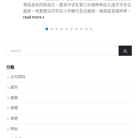
育局发布的新指引，要求中学生第三针接种率达九成才可全日
面授。他更建议尽早在小学推行全日面授，推高疫苗接种率。
read more
分類
公司資料
副刊
娛樂
新聞
旅遊
時尚