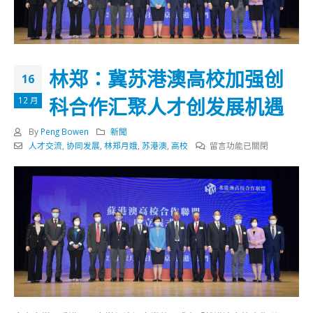
林郑：冀苏港澳高校加强创
16
科合作汇聚人才创发展机遇
12 月
By
Peng Bowen
新聞
在
人才交流
,
协同发展
,
林郑月娥
,
苏港澳
,
高校
留言功能已關閉
〈林
郑：
冀
苏
港
澳
高
校
加
强
创
科