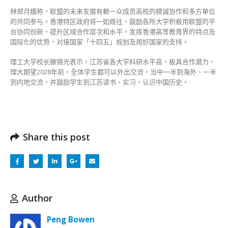
林郑月娥称，联盟的未来发展有赖一众成员高校的精诚协作和多方单位
的共同参与。香港特区政府将一如既往，鼓励各所大学积极用联盟的平
台协同创新，提升区域合作层次和水平，发挥香港高等教育界的特点及
国际化的优势，对接国家「十四五」规划及用好国家的支持。
理工大学校长滕锦光表示，江苏省各大学科研水平高，极具合作潜力，
理大期望2028年前，全体学生都可以外出交流，当中一半到海外、一半
到内地交流，并鼓励学生到江苏读书、实习，认识中国历史。
Share this post
Author
Peng Bowen