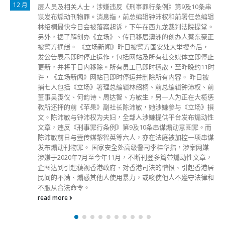
6 月
条串
案。香港特区政府前日(14日)宣布，规定顾客在进入酒吧／
编辑
馆及夜店／夜总会前，必须出示过去24小时内的快测阴性结
堂。
证明，顾客须在该测试棒上记录其姓名和测试日期及时间，
豪正
拍摄照片并储存在其手机，以便在进入处所前供负责人查看
，
食物环境卫生署提醒，新措施已于今日(16日)清晨5时起实
停止
有关负责人及顾客，留意及遵从新规定及其他适用的防疫规
1时
及限制。署方指出，基于防疫考虑，顾客请不要出示测试棒
被
物，及不要在有关处所内即场快测。 食环署强调，违反有
、前
规定顾客可被发定额罚款通知书，处所负责人除须负上刑责
榄惩
外，也须于执法人员发现违规行为后的翌日起，采取减低传
》撰
风险的相应措施，即关闭14天。 食环署续称，新规定并不
动性
用于不会进入餐饮处所内的酒吧/酒馆范围的顾客，署方亦
。而
更新其“疫苗通行证”专题网页内的“酒吧/酒馆常见问题”，供
串谋
关负责人及顾客参考。
媒
read more
章，
港居
律和