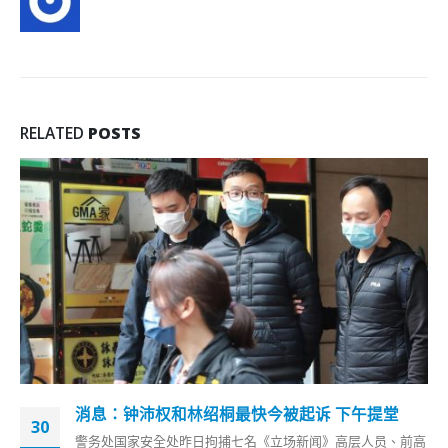
RELATED
POSTS
香港今起入酒吧需快测阴性图 食环署：勿即场测
16
前高
香港新冠肺炎疫情近日有反扑之势，酒吧不断出现爆疫群组