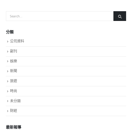
分類
公司資料
副刊
娛樂
新聞
旅遊
時尚
未分類
財經
最新報導
3首届中国
選舉日踴躍投票 文: 朱家健
2023-11-30