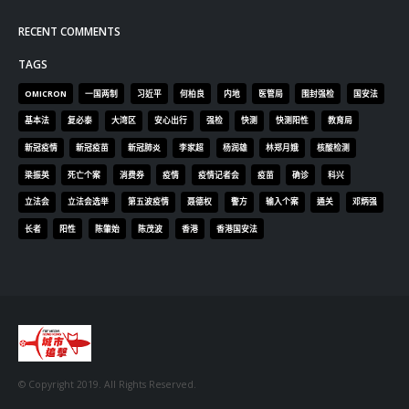
TAGS
OMICRON
一国两制
习近平
何柏良
内地
医管局
围封强检
国安法
基本法
复必泰
大湾区
安心出行
强检
快测
快测阳性
教育局
新冠疫情
新冠疫苗
新冠肺炎
李家超
杨润雄
林郑月娥
核酸检测
梁振英
死亡个案
消费券
疫情
疫情记者会
疫苗
确诊
科兴
立法会
立法会选举
第五波疫情
聂德权
警方
输入个案
通关
邓炳强
长者
阳性
陈肇始
陈茂波
香港
香港国安法
© Copyright 2019. All Rights Reserved.