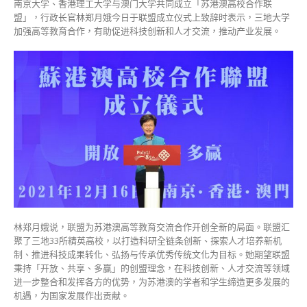
南京大学、香港理工大学与澳门大学共同成立「苏港澳高校合作联
合
盟」，行政长官林郑月娥今日于联盟成立仪式上致辞时表示，三地大学
作
加强高等教育合作，有助促进科技创新和人才交流，推动产业发展。
汇
聚
人
才
创
发
展
机
遇〉
中
林郑月娥说，联盟为苏港澳高等教育交流合作开创全新的局面。联盟汇
聚了三地33所精英高校，以打造科研全链条创新、探索人才培养新机
制、推进科技成果转化、弘扬与传承优秀传统文化为目标。她期望联盟
秉持「开放、共享、多赢」的创盟理念，在科技创新、人才交流等领域
进一步整合和发挥各方的优势，为苏港澳的学者和学生缔造更多发展的
机遇，为国家发展作出贡献。