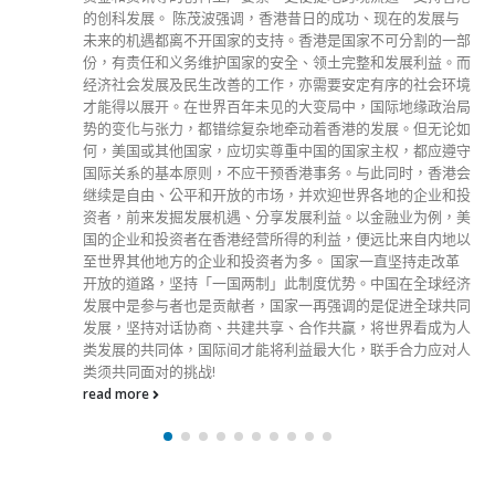
Get In Touch
ABOUT US
Lorem ipsum dolor sit amet, consectetur adipiscing elit. Donec eu
pulvinar magna semper scelerisque.
Praesent venenatis turpis vitae purus semper, eget sagittis velit
venenatis ptent taciti sociosqu ad litora…
VIEW MORE
RECENT POSTS
香港全港各区工商联永远名誉会长吴锡有出席2023首届中国
(深圳)乡村振兴产业博览会开幕式
2023-12-18
向均羚：打破美西方政治破壞 積極投入1210區議會選舉
2023-12-02