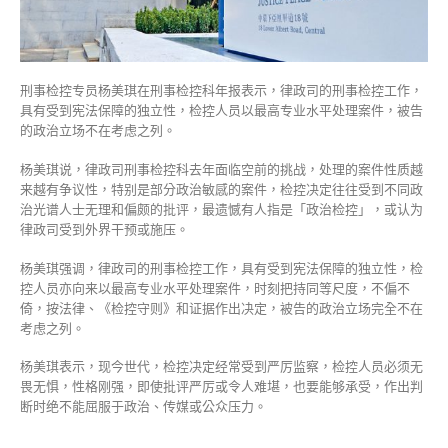
遗
憾
有
人
污
刑事检控专员杨美琪在刑事检控科年报表示，律政司的刑事检控工作，
蔑
具有受到宪法保障的独立性，检控人员以最高专业水平处理案件，被告
为
的政治立场不在考虑之列。
政
治
杨美琪说，律政司刑事检控科去年面临空前的挑战，处理的案件性质越
检
来越有争议性，特别是部分政治敏感的案件，检控决定往往受到不同政
控〉
治光谱人士无理和偏颇的批评，最遗憾有人指是「政治检控」，或认为
中
律政司受到外界干预或施压。
杨美琪强调，律政司的刑事检控工作，具有受到宪法保障的独立性，检
控人员亦向来以最高专业水平处理案件，时刻把持同等尺度，不偏不
倚，按法律、《检控守则》和证据作出决定，被告的政治立场完全不在
考虑之列。
杨美琪表示，现今世代，检控决定经常受到严厉监察，检控人员必须无
畏无惧，性格刚强，即使批评严厉或令人难堪，也要能够承受，作出判
断时绝不能屈服于政治、传媒或公众压力。