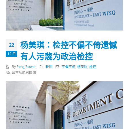
杨美琪：检控不偏不倚遗憾
22
有人污蔑为政治检控
12 月
By
Peng Bowen
新聞
不偏不倚
,
杨美琪
,
检控
在
留言功能已關閉
〈杨
美
琪：
检
控
不
偏
不
倚