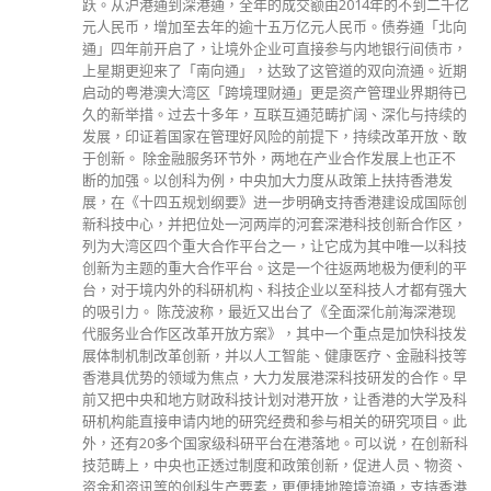
最新報導
選舉日踴躍投票 文: 朱家健
2023-11-30
抹黑候選人涉選舉舞弊 文: 朱家健
2023-11-30
香港公院探访明起无须预约一图睇清最新安排
2023-01-31
關於我們
關於這個網站
這裡是個適合自我介紹、推薦相關網站或在內容中納入工作經歷/工作人
員名單的地方。