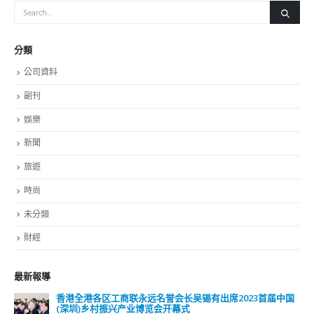
RECENT COMMENTS
TAGS
OMICRON
一国两制
习近平
何柏良
内地
医管局
围封强检
国安法
基本法
复必泰
大湾区
安心出行
强检
快测
快测阳性
教育局
新冠疫情
新冠疫苗
新冠肺炎
李家超
杨润雄
林郑月娥
核酸检测
梁振英
死亡个案
消费券
疫情
疫情记者会
疫苗
确诊
科兴
立法会
立法会选举
第五波疫情
聂德权
警方
输入个案
通关
邓炳强
长者
阳性
陈肇始
陈茂波
香港
香港国安法
© Copyright 2019. All Rights Reserved.