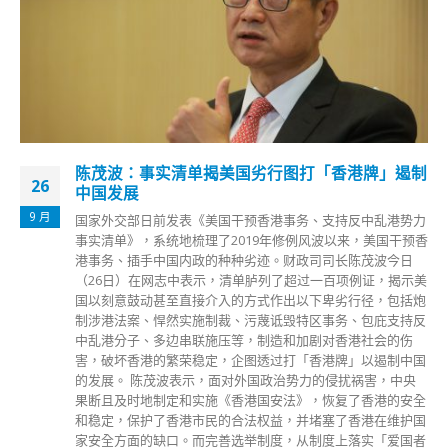
香港入境疫措放宽机场8月客运量升逾1.16倍
17
机管局今日（17日）公布，香港国际机场8月份客运量达47.9
9 月
万人次，按年上升超过1.16倍，但仍远低于2019年疫情前水
平。总计今年前8个月，本港航班客运量按年升1.41倍。 机管
局表示，入境旅游限制于8月进一步放宽后，客运量有所增
长，往来东南亚的客运量录得最大升幅；但全球经济前景不明
朗，加上地缘政治局势持续紧张，全球供应链受冲击，货运量
因而受到影响。本港8月飞机起降量和货运量，分别按年下跌
11.3%和21%，往来北美及欧洲主要贸易地区的货运量跌幅最
为显著。
read more