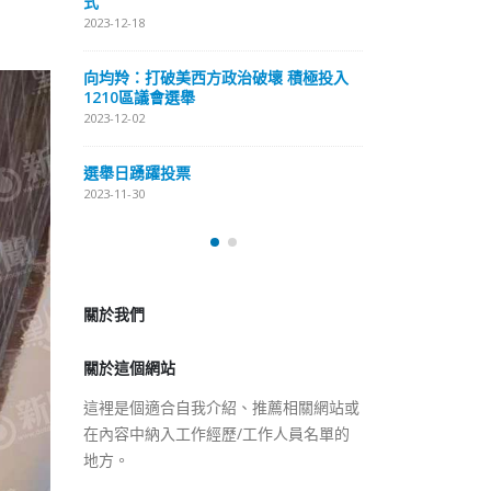
式
抹黑候選人涉選舉舞弊 文: 朱家健
2023-12-18
2023-11-30
極投入
向均羚：打破
香港公院探访明起无须预约一
1210區議會
图睇清最新安排
2023-12-02
2023-01-31
選舉日踴躍投
2023-11-30
關於我們
關於這個網站
這裡是個適合自我介紹、推薦相關網站或
在內容中納入工作經歷/工作人員名單的
地方。