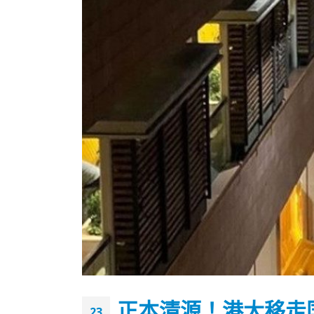
香港全港各区工商联永远名誉
選舉日
会长吴锡有出席2023首届中国
2023-11-
(深圳)乡村振兴产业博览会开幕
正本清源！港大移走
23