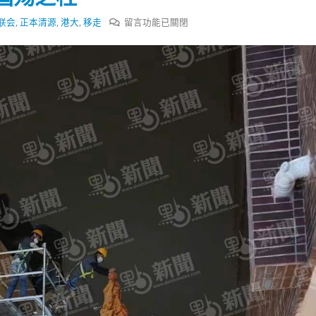
式
選人涉選舉舞弊 文: 朱家健
2023-12-18
在
联会
,
正本清源
,
港大
,
移走
留言功能已關閉
30
〈正
向均羚：打破美西方政治破壞 積
本
香港公院探访明起无须预约一
1210區議會選舉
图睇清最新安排
清
2023-12-02
2023-01-31
源！
港
選舉日踴躍投票
大
2023-11-30
移
走
国
殇
之
柱〉
中