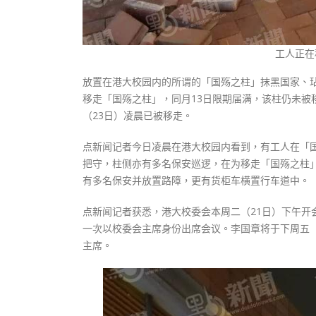
工人正在
放置在港大校园内的所谓的「国殇之柱」抹黑国家、玷
移走「国殇之柱」，同月13日限期届满，该柱仍未
（23日）凌晨已被移走。
点新闻记者今日凌晨在港大校园内看到，有工人在「
把守，柱侧亦有多名保安巡逻，在为移走「国殇之柱
有多名保安并放置路障，更有货柜车横置行车道中。
点新闻记者获悉，港大校委会本周二（21日）下午
一次以校委会主席身份出席会议。李国章将于下周五（
主席。