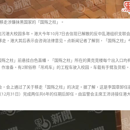
移走涉嫌抹黑国家的「国殇之柱」。
污港大校园多年。港大今年10月7日去信现已解散的反中乱港组织支联
被移走，港大其后表示会咨询法律意见。点新闻记者了解到，「国殇之柱」
国殇之柱」前悬挂白色直幡，「国殇之柱」所在的黄克竞楼每个出入口均
」作准备。有2架俗称「吊鸡车」的工程车驶入校园，车载有手臂及货柜。
开会，会上通过了关于移走「国殇之柱」的决定。据了解，这是李国章卸任
12月31日）完成两任共6年的任期后卸任，由监警会主席王沛诗接任港