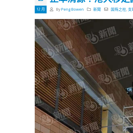
式
抹黑候
2023-12-18
12 月
By
Peng Bowen
新聞
国殇之柱
,
支
2023-11-
向均羚：打破美西方政治破壞 積極投入
1210區議會選舉
2023-12-02
選舉日踴躍投票
2023-11-30