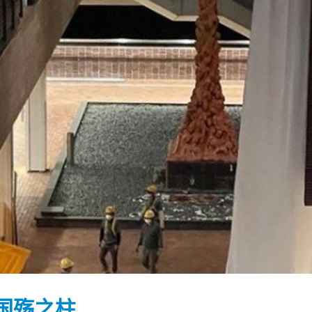
踴躍投票 文: 朱家健
香港全港各区工商联永
会长吴锡有出席2023首
30
(深圳)乡村振兴产业博
国殇之柱