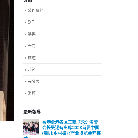
公司資料
副刊
娛樂
新聞
旅遊
時尚
未分類
財經
最新報導
远名誉
選舉日踴躍投票 文: 朱家健
香
届中国
会长
2023-11-30
览会开幕
(深