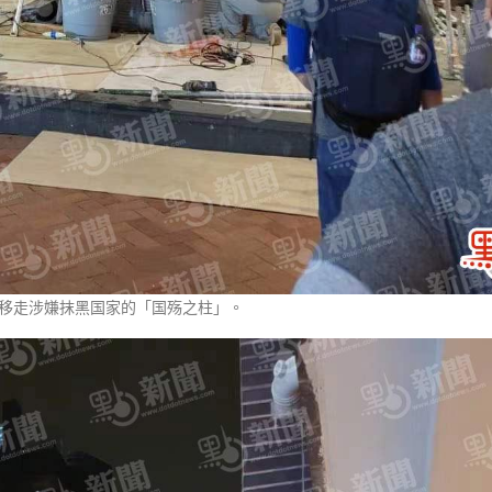
移走涉嫌抹黑国家的「国殇之柱」。