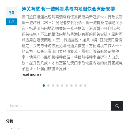
通关有望 贺一诚料香港与内地很快会有新安排
30
澳门近日接连出现隔离酒店有保安员感染新冠肺炎，行政长官
9 月
贺一诚昨日（29日）见记者交代疫情。贺一诚提及港澳通关事
宜，指港澳与内地的通关是一篮子框架，港澳暂不会自行决定
通关措施，不过他相信内地与香港快有新的通关安排，届时可
以适用在港澳两地。 贺一诚透露说，如果10月1日前澳门疫情
稳定，会先与珠海恢复免隔离通关措施，方便跨境工作人士。
他认为，从长远看澳门要经济复苏，需有足够新冠疫苗接种
率，他呼吁市民积极接种疫苗，将目前接种率由近半人口总
数，提升到八成，才有望帮助澳门争取恢复内地的旅行团或电
子签证，让澳门旅游业复苏。
read more
分類