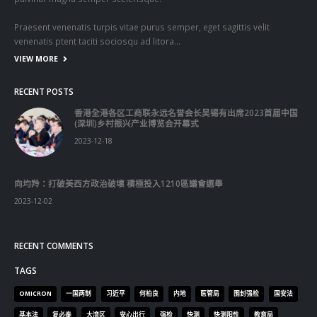
Praesent venenatis turpis vitae purus semper, eget sagittis velit
venenatis ptent taciti sociosqu ad litora…
VIEW MORE
RECENT POSTS
香港全港各区工商联永远名誉会长吴锡有出席2023首届中国
(深圳)乡村振兴产业博览会开幕式
2023-12-18
向均羚：打破美西方政治破壞 積極投入1210區議會選舉
2023-12-02
RECENT COMMENTS
TAGS
OMICRON
一国两制
习近平
何柏良
内地
医管局
围封强检
国安法
基本法
复必泰
大湾区
安心出行
强检
快测
快测阳性
教育局