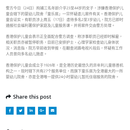
居」
警方今日（24日）拘捕三名年龄介乎23至44岁的女子，涉嫌香港保护儿
3
童会辖下的婴幼儿院舍「童乐居」一宗怀疑虐儿案件有关。香港保护儿
职
童会证实，有职员涉上周五（17日）虐待多名2至3岁幼儿，院方已即时
员
通报社会福利署保护家庭及儿童服务课，并将案件交由警方处理。
涉
虐
香港保护儿童会表示正全面配合警方调查，称涉事职员已经即时解雇，
儿
相关职员亦被暂停职务，目前已安排护士、心理学家检查幼儿身体状
被
况。消息指，院方早前收到举报，在翻查闭路电视片段后，怀疑有工作
捕〉
人员曾向多名幼儿施虐。
中
香港保护儿童会成立于1926年，是全港历史最悠久的非牟利儿童慈善机
构之一，现时辖下共有27个服务单位，而旗下童乐居为全港最大的一所
婴幼儿院舍，亦是全港唯一提供24小时婴幼儿暂托住宿服务的院舍。
Share this post