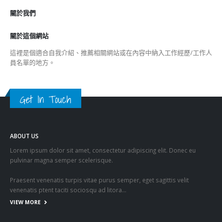
關於我們
關於這個網站
這裡是個適合自我介紹、推薦相關網站或在內容中納入工作經歷/工作人
員名單的地方。
Get In Touch
ABOUT US
Lorem ipsum dolor sit amet, consectetur adipiscing elit. Donec eu
pulvinar magna semper scelerisque.
Praesent venenatis turpis vitae purus semper, eget sagittis velit
venenatis ptent taciti sociosqu ad litora…
VIEW MORE