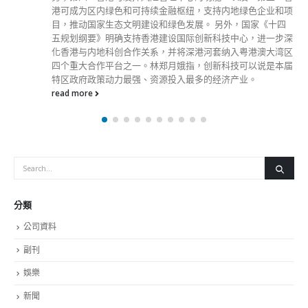
港可成为区内绿色和可持续金融枢纽，支持内地绿色企业和项
目，推动国家生态文明建设和绿色发展。 另外，国家《十四
五规划纲要》明确支持香港建设国际创新科技中心，进一步深
化香港与内地科创合作关系，并将深港河套纳入粤港澳大湾区
四个重大合作平台之一。林郑月娥指，创新科技可以说是本届
特区政府政策动力最强、资源投入最多的经济产业。
read more
分類
公司資料
副刊
娛樂
新聞