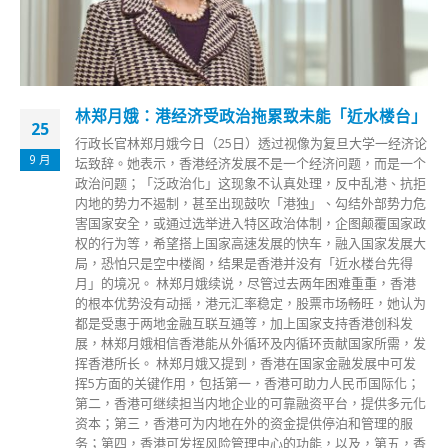
林郑月娥：港经济受政治拖累致未能「近水楼台」
25
行政长官林郑月娥今日（25日）透过视像为复旦大学一经济论
9 月
坛致辞。她表示，香港经济发展不是一个经济问题，而是一个
政治问题；「泛政治化」这现象不认真处理，反中乱港、抗拒
内地的势力不遏制，甚至出现鼓吹「港独」、勾结外部势力危
害国家安全，或通过选举进入特区政治体制，企图颠覆国家政
权的行为等，希望搭上国家高速发展的快车，融入国家发展大
局，恐怕只是空中楼阁，结果是香港并没有「近水楼台先得
月」的境况。 林郑月娥续说，尽管过去两年困难重重，香港
的根本优势没有动摇，港元汇率稳定，股票市场畅旺，她认为
都是受惠于两地金融互联互通等，加上国家支持香港创科发
展，林郑月娥相信香港能从外循环及内循环贡献国家所需，发
挥香港所长。 林郑月娥又提到，香港在国家金融发展中可发
挥5方面的关键作用，包括第一，香港可助力人民币国际化；
第二，香港可继续担当内地企业的可靠融资平台，提供多元化
资本；第三，香港可为内地在外的资金提供停泊和管理的服
务；第四，香港可发挥风险管理中心的功能，以及，第五，香