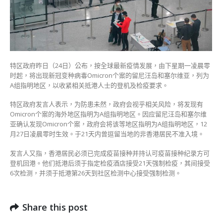
维
亚
现
Omicron
下
周
一
特区政府昨日（24日）公布，按全球最新疫情发展，由下星期一凌晨零
起
时起，将出现新冠变种病毒Omicron个案的留尼汪岛和塞尔维亚，列为
非
A组指明地区，以收紧相关抵港人士的登机及检疫要求。
港
人
特区政府发言人表示，为防患未然，政府会视乎相关风险，将发现有
禁
Omicron个案的海外地区指明为A组指明地区。因应留尼汪岛和塞尔维
来
亚确认发现Omicron个案，政府会将该等地区指明为A组指明地区，12
港〉
月27日凌晨零时生效。于21天内曾逗留当地的非香港居民不准入境。
中
发言人又指，香港居民必须已完成疫苗接种并持认可疫苗接种纪录方可
登机回港。他们抵港后须于指定检疫酒店接受21天强制检疫，其间接受
6次检测，并须于抵港第26天到社区检测中心接受强制检测。
Share this post