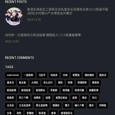
RECENT POSTS
香港全港各区工商联永远名誉会长吴锡有出席2023首届中国
(深圳)乡村振兴产业博览会开幕式
2023-12-18
向均羚：打破美西方政治破壞 積極投入1210區議會選舉
2023-12-02
RECENT COMMENTS
TAGS
OMICRON
一国两制
习近平
何柏良
内地
医管局
围封强检
国安法
基本法
复必泰
大湾区
安心出行
强检
快测
快测阳性
教育局
新冠疫情
新冠疫苗
新冠肺炎
李家超
杨润雄
林郑月娥
核酸检测
梁振英
死亡个案
消费券
疫情
疫情记者会
疫苗
确诊
科兴
立法会
立法会选举
第五波疫情
聂德权
警方
输入个案
通关
邓炳强
长者
阳性
陈肇始
陈茂波
香港
香港国安法