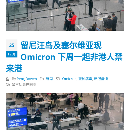
留尼汪岛及塞尔维亚现
25
Omicron 下周一起非港人禁
12 月
来港
By
Peng Bowen
新聞
Omicron
,
变种病毒
,
新冠疫情
在
留言功能已關閉
〈留
尼
汪
岛
及
塞
尔