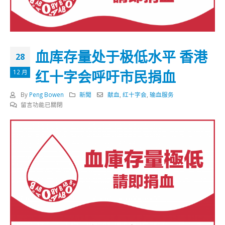
血库存量处于极低水平 香港
28
红十字会呼吁市民捐血
12 月
By
Peng Bowen
新聞
献血
,
红十字会
,
输血服务
在
留言功能已關閉
〈血
库
存
量
处
于
极
低
水
平
香
港