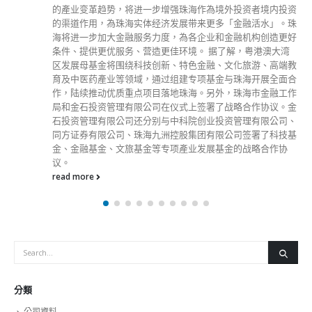
的產业变革趋势，将进一步增强珠海作為境外投资者境内投资
的渠道作用，為珠海实体经济发展带来更多「金融活水」。珠
海将进一步加大金融服务力度，為各企业和金融机构创造更好
条件、提供更优服务、营造更佳环境。 据了解，粤港澳大湾
区发展母基金将围绕科技创新、特色金融、文化旅游、高端教
育及中医药產业等领域，通过组建专项基金与珠海开展全面合
作，陆续推动优质重点项目落地珠海。另外，珠海市金融工作
局和金石投资管理有限公司在仪式上签署了战略合作协议。金
石投资管理有限公司还分别与中科院创业投资管理有限公司、
同方证券有限公司、珠海九洲控股集团有限公司签署了科技基
金、金融基金、文旅基金等专项產业发展基金的战略合作协
议。
read more
分類
公司資料