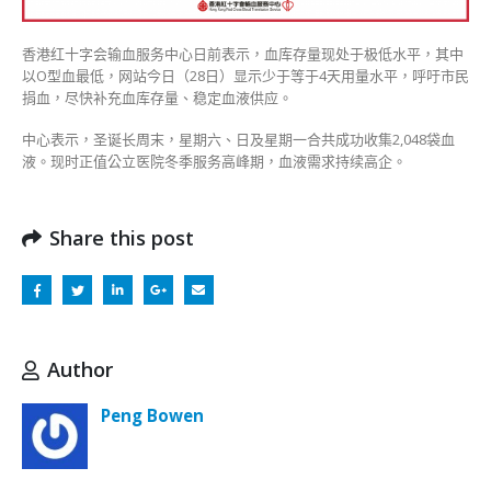
红
十
香港红十字会输血服务中心日前表示，血库存量现处于极低水平，其中
字
以O型血最低，网站今日（28日）显示少于等于4天用量水平，呼吁市民
会
捐血，尽快补充血库存量、稳定血液供应。
呼
吁
中心表示，圣诞长周末，星期六、日及星期一合共成功收集2,048袋血
市
液。现时正值公立医院冬季服务高峰期，血液需求持续高企。
民
捐
血〉
Share this post
中
Author
Peng Bowen