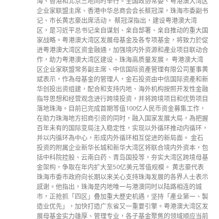
海、香港和北京三地同时举行。全国政协常委、粤港澳大湾区
企业家联盟主席、香港中华总商会会长蔡冠深，珠海市委副书
记、市长黄志豪出席活动。 蔡冠深指出，建设粤港澳大湾
区，是习近平总书记亲自谋划、亲自部署、亲自推动的重大国
家战略。粤港澳大湾区发展母基金及各专项基金，将致力於促
进粤港澳大湾区资金融通，加强境内外资源和產业项目联动合
作，助力粤港澳大湾区建设、珠海高质量发展。 粤港澳大湾
区企业家联盟常务副主席、中信国际资產管理有限公司董事黄
斌表示，作為母基金的管理人，金石投资由中信国际资產和新
华创投出资组建，配合和支持内地、海外机构按照开发性金融
指导思想和经营观念进行跨境投资，并将跨境项目和优势项目
落地珠海。目前已完成首期等值100亿人民币资金募集工作，
在助力珠海地方招商引资的同时，融入国家发展大局，為把握
百年未有的国际变局注入稳定性，实现以外循环推动内循环，
并以内循环為中心，形成内外循环相互促进的新局面。 金石
投资的附属企业新华长城和新华大湾区将联合境内外资本，包
括中科院控股、云南白药、青岛国投等，夯实大湾区跨境母基
金架构，争取在年内扩大至50亿美元等值规模。 黄志豪代表
珠海市委市政府向长期以来关心支持珠海发展的各界人士表示
感谢。他指出，珠海是内地唯一与港澳同时以陆路相连的城
市，正抢抓「四区」叠加重大歷史机遇，坚持「產业第一、製
造业优先」，加快打造广东省又一重要引擎。粤港澳大湾区发
展母基金实力雄厚、管理专业，各子基金聚焦的领域顺应当前