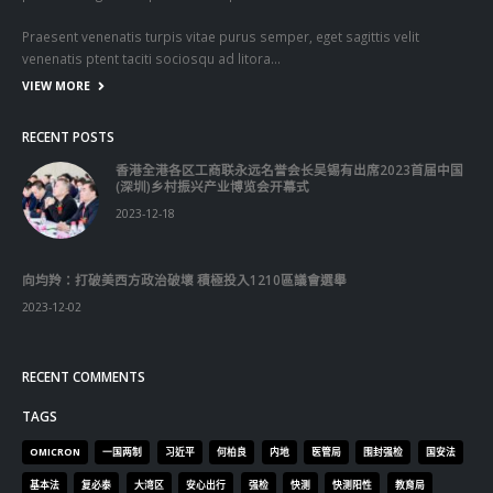
Praesent venenatis turpis vitae purus semper, eget sagittis velit
venenatis ptent taciti sociosqu ad litora…
VIEW MORE
RECENT POSTS
香港全港各区工商联永远名誉会长吴锡有出席2023首届中国
(深圳)乡村振兴产业博览会开幕式
2023-12-18
向均羚：打破美西方政治破壞 積極投入1210區議會選舉
2023-12-02
RECENT COMMENTS
TAGS
OMICRON
一国两制
习近平
何柏良
内地
医管局
围封强检
国安法
基本法
复必泰
大湾区
安心出行
强检
快测
快测阳性
教育局