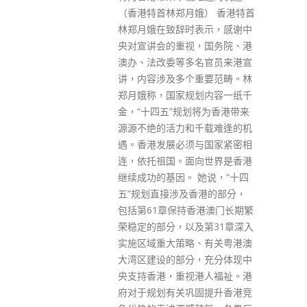
娥） 香港特首
促进疫苗接种，如只限于长者，
表示，感谢中
有违公平原则，又指因放宽社交
，国务院、港
距离措施后，或出现群组爆发属
名官员来港宣
预期内，未接种疫苗人士进入指
重要范畴。林
定处所有风险。 文章又提到60
划内容一纸千
岁以下但有慢性病者，如染疫，
划将为香港带来
重症及死亡风险不会较70岁以上
千载难逢的机
健康长者低，又指疫苗通行证如
与国家紧密相
只限某个年龄层，场所负责人执
向世界是香港
行措施时亦有困难，重申不论老
 她说，“十四
幼打针均对社会有益，当全民接
香港的部分，
种率达95%，便可取消疫苗通行
香港澳门长期繁
证要求，但仍须戴口罩至明年春
及第31章深入
季，若在今年冬季流感高峰，没
、有关粤港澳
有发现比Omicron变种病毒更强
，充分体现中
的病毒，便可研究放宽戴口罩。
港人福祉。港
read more
固提升香港竞