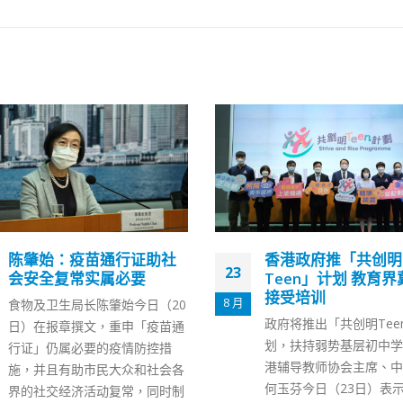
香港政府推「共创明
摩士公园检测中心下
18
Teen」计划 教育界冀友师
往东头社区中心
接受培训
9 月
食卫局昨日（17日）公
政府将推出「共创明Teen」计
黄大仙摩士公园体育館的
划，扶持弱势基层初中学生。香
测中心将服务至9月30日
港辅导教师协会主席、中学校长
10月1日迁往乐善道26
何玉芬今日（23日）表示，过去
区中心，继续为市民提供