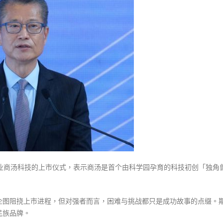
式
汤
選人涉選舉舞弊 文: 朱家健
2023-12-18
上
30
市
向均羚：打破美西方政治破壞 積
别
香港公院探访明起无须预约一
1210區議會選舉
具
图睇清最新安排
2023-12-02
意
2023-01-31
义
選舉日踴躍投票
冀
2023-11-30
可
成
引
以
为
傲
企业商汤科技的上市仪式，表示商汤是首个由科学园孕育的科技初创「独角
的
民
族
企图阻挠上市进程，但对强者而言，困难与挑战都只是成功故事的点缀。
品
民族品牌。
牌〉