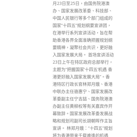
由国务院港澳
订公共卫生政策亦必须顾及公众
委、科技部、
利益及政策效果。 陈肇始指，疫
个部门组成的
苗通行证作为增加接种诱因，在
划纲要宣讲团，
合理情况下要求进入处所人士打
活动，旨在帮
针，让社会能安全正常运行，是
确把握规划纲
属必要一环，在个人接种疫苗效
共识，更好融
益大于风险的前提下，政府以提
 首场宣讲活动
高防疫屏障为目标是合理做法。
政府总部举行，
陈肇始指现时12岁以上的第三针
十四五’机遇 香
接种率仅约五成，在疫情稍缓和
展大局”。香
时绝不能松懈，须与时间竞赛巩
郑月娥、香港
固防疫屏障，现阶段将个别疫苗
、国家发展改
效益并非最高的群组豁免疫苗通
、国务院港澳
行证，有违措施原意，亦对已打
有关嘉宾作开
针者不公，呼吁合资格市民尽快
改革委发展战
接种第三针。 港大微生物学系讲
胡朝晖作主旨
座教授袁国勇、同系名誉助理教
“十四五”规划
授龙振邦及临床助理教授薛达亦
难逢的机遇
联合撰文，指疫苗通行证能有效