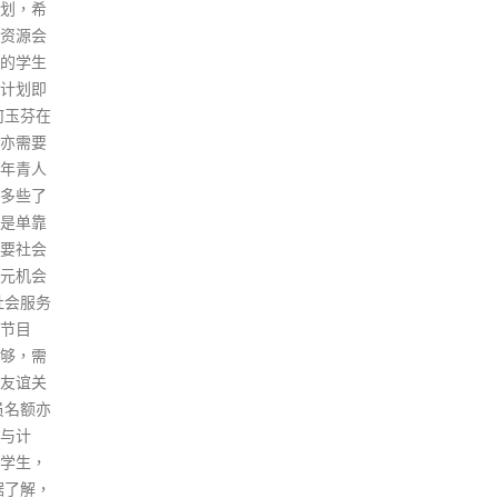
誉，特区政府必须加强解说工
）下午2
情未
作。 林郑月娥表示，无可否认香
黄大仙
染病
港国安法落实执行后，香港在国
，该中
日(7
际上的声誉受到一些损害，因为
8时至
例，
有很多外国政客、组织、外部势
0分至
余4
力及西方传媒“放大了”国安法下
18间社
地确
“很正路”的执法工作，以此等同
自费检
检测
为压制人权及自由等，特区政府
制检测
且核
在这方面要做多些解说工作。 林
的特定
局接
郑月娥指，香港的国际优势仍
。
(3
在，而政治环境改变，香港多了
无新
优势及确定性，如“北部都会区”
高血
已超越地域空间，日后如有口岸
于早
优化，“一地两检”会是“基本
然危
盘”。她认为，如立法会或社会
敏关
对抗中央的环境没有大改变，特
世个
区政府却提出很多跨境项目，相
治。
信今份施政报告的迴响肯定会被
男病
高度抹黑。 林郑月娥重申，特区
活，