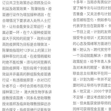
十多年，当局亦有类似计划，希
务。 市民自明日（18日
望了解今次与以往的计划资源会
时起可预约10月1日起于
否重叠，又关注参与计划的学生
东头社区中心的检测服务
会否被标签化，例如参与计划即
心开放时间维持每日上午
代表学生住在劏房等。 何玉芬在
下午1时30分及下午2时3
一节目上说，计划的友师亦需要
晚上8时。 现时全港共有
接受专业培训，尤其应就年青人
区检测中心，为市民提供
的心态及情绪等方面进行多些了
测服务，以及为须接受强
解。她认为，跨代贫穷不是单靠
的市民，或需要接受检测
一个活动就能解决，亦需要社会
群组，提供免费检测服务
政策配合，给予年青人多元机会
read more
及对未来的期望。 香港社会服务
联会总主任黄和平在同一节目
说，计划为期一年并不足够，需
要时间让导师与学员建立友谊关
系。他又说，2000个学员名额亦
不足够，建议考虑部分参与计
划、但未能获安排导师的学生，
同样可获得现金支援。 据了解，