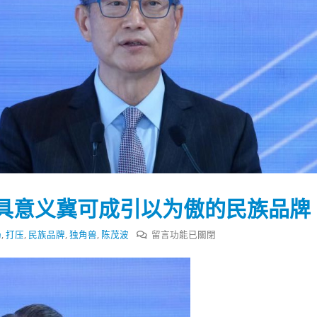
具意义冀可成引以为傲的民族品牌
在
汤
,
打压
,
民族品牌
,
独角兽
,
陈茂波
留言功能已關閉
〈陈
茂
踴躍投票 文: 朱家健
香港全港各区工商联永
波：
会长吴锡有出席2023首
30
商
(深圳)乡村振兴产业博