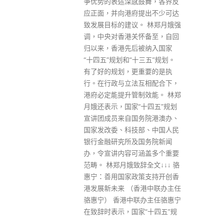
鼓舞，各界反
提出不少可达
。 林郑月娥强
Get In Touch
怀备至，自回
被纳入国家
十三五”规划。
重要的是执
ABOUT US
互相配合下，
Lorem ipsum dolor sit amet, consectetur adipiscing elit.
制效能。 林郑
Donec eu pulvinar magna semper scelerisque.
“十四五”规划
务院港澳办、
Praesent venenatis turpis vitae purus semper, eget
部、中国人民
sagittis velit venenatis ptent taciti sociosqu ad litora…
国务院新闻
VIEW MORE
涵盖多个重要
辞全文↓↓↓ 骆
策支持开创香
香港中联办主任
联办主任骆惠宁
家“十四五”规