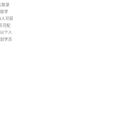
政府日后施政都会“讲得咁白”，
嗽到
否则如何确保“一国两制”行稳致
确诊
远、或避免不会走歪路。她说，
诊所
希望日后的政府要“是其是、非
病征
其非”，尤其涉及高层次的“大是
家。
大非”，应坦白告诉市民，中央
发烧
对香港是有全面管治权，但中央
情况
亦很尊重香港有高度自治权，因
竭，
此两者应“有机结合”，令香港在
张竹
经济发展、民生改善方面做得更
期，
好。
诊个
read more
间安
患者
长者
院出
门医
分别
接触