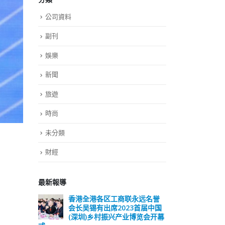
公司資料
副刊
娛樂
新聞
旅遊
時尚
未分類
財經
最新報導
远名誉
選舉日踴躍投票 文: 朱家健
香
届中国
会长
2023-11-30
览会开幕
(深