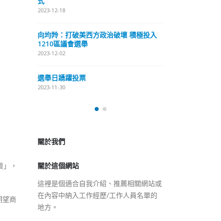
式
抹黑候選人涉選舉舞弊 文: 朱家健
2023-12-18
2023-11-30
極投入
向均羚：打破
香港公院探访明起无须预约一
1210區議會
图睇清最新安排
2023-12-02
2023-01-31
選舉日踴躍投
2023-11-30
關於我們
關於這個網站
這裡是個適合自我介紹、推薦相關網站或
兽」，
在內容中納入工作經歷/工作人員名單的
地方。
期望商