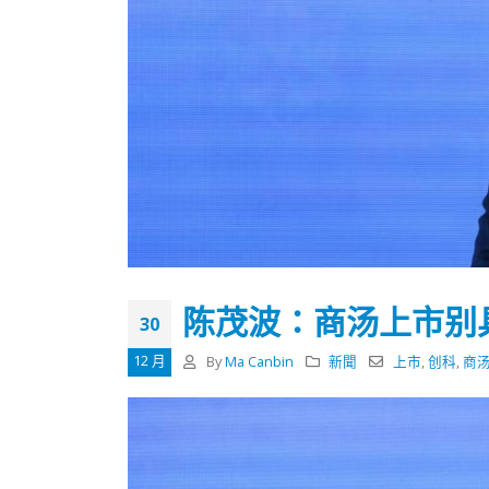
陈茂波：商汤上市别
30
12 月
By
Ma Canbin
新聞
上市
,
创科
,
商
香港全港各区工商联永远名誉
選舉日
会长吴锡有出席2023首届中国
2023-11-
(深圳)乡村振兴产业博览会开幕