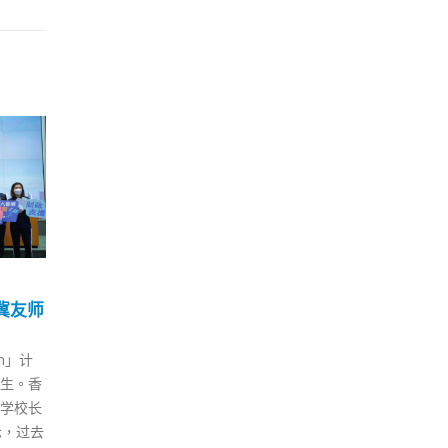
月迁
林郑月娥：有外力夸大国
香港
20
31
安法执法工作 港府会多做
占1
解说
10 月
7 月
布，位于
http
行政长官林郑月娥今日出席一个
社区检
p-
电台节目时指，很多外国政客、
，并于
cont
组织、外部势力等“放大”本港的
号东头社
c267
国安法执法工作，损害香港声
检测服
1c