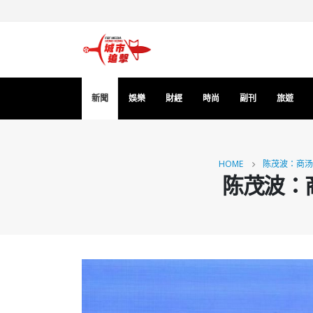
新聞
娛樂
財經
時尚
副刊
旅遊
HOME
陈茂波：商汤
陈茂波：