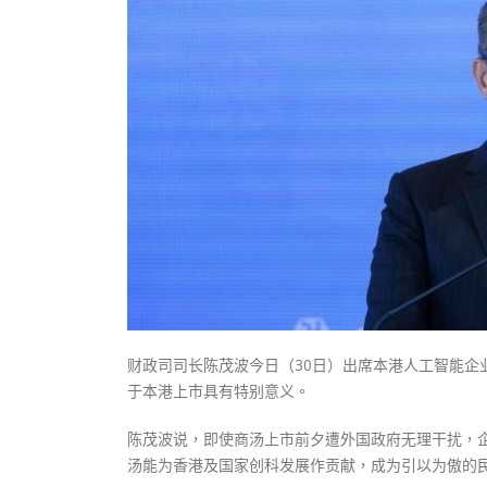
式
抹黑候
2023-12-18
2023-11-
向均羚：打破美西方政治破壞 積極投入
1210區議會選舉
2023-12-02
選舉日踴躍投票
2023-11-30
财政司司长陈茂波今日（30日）出席本港人工智能
于本港上市具有特别意义。
陈茂波说，即使商汤上市前夕遭外国政府无理干扰，
汤能为香港及国家创科发展作贡献，成为引以为傲的