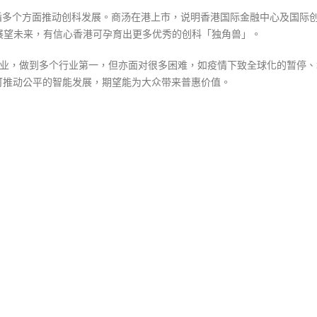
中
，循多个方面推动创科发展。商汤在港上市，说明香港国际金融中心及国际
展望未来，有信心香港可孕育出更多优秀的创科「独角兽」。
企业，做到多个行业第一，但亦面对很多困难，如疫情下致全球化的暂停、
可推动公平的智能发展，期望能为大众带来普惠价值。