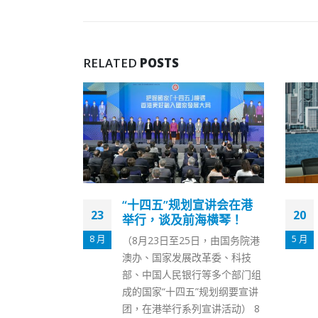
RELATED
POSTS
宣讲会在港
陈肇始：疫苗通行证助社
20
23
海横琴！
会安全复常实属必要
5 月
8 月
日，由国务院港
食物及卫生局长陈肇始今日（20
革委、科技
日）在报章撰文，重申「疫苗通
等多个部门组
行证」仍属必要的疫情防控措
”规划纲要宣讲
施，并且有助市民大众和社会各
宣讲活动） 8
界的社交经济活动复常，同时制