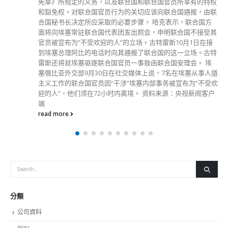
宪章》所规定的义务，以及联合国和联合国官员所享有的特权
和豁免权。对联合国官员行为的关切应该向联合国通报，由联
合国秘书长决定所应采取的必要步骤。 哈克表示，联合国方
面将向埃塞常驻联合国代表团发出照会，申明联合国不接受其
官员被宣布为“不受欢迎的人”的立场。古特雷斯10月1日在接
到埃塞总理阿比的电话时向其通报了联合国的这一立场。古特
雷斯还将就埃塞驱逐联合国官员一事致函联合国安理会。 埃
塞俄比亚外交部9月30日在社交媒体上说，7名在埃塞从事人道
主义工作的联合国官员因“干涉”埃塞内部事务被宣布为“不受欢
迎的人”，他们须在72小时内离境。 资料来源：央视新闻客户
端
read more
分類
公司資料