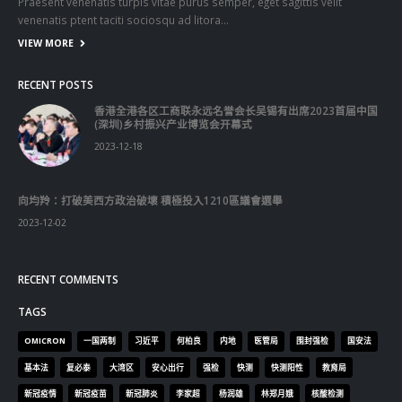
Praesent venenatis turpis vitae purus semper, eget sagittis velit
venenatis ptent taciti sociosqu ad litora…
VIEW MORE
RECENT POSTS
香港全港各区工商联永远名誉会长吴锡有出席2023首届中国
(深圳)乡村振兴产业博览会开幕式
2023-12-18
向均羚：打破美西方政治破壞 積極投入1210區議會選舉
2023-12-02
RECENT COMMENTS
TAGS
OMICRON
一国两制
习近平
何柏良
内地
医管局
围封强检
国安法
基本法
复必泰
大湾区
安心出行
强检
快测
快测阳性
教育局
新冠疫情
新冠疫苗
新冠肺炎
李家超
杨润雄
林郑月娥
核酸检测