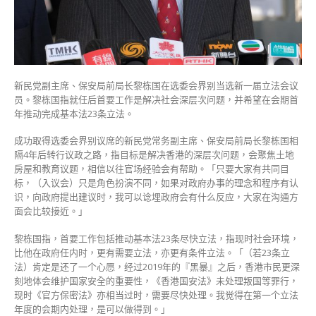
成
23
条
立
法〉
中
新民党副主席、保安局前局长黎栋国在选委会界别当选新一届立法会议
员。黎栋国指就任后首要工作是解决社会深层次问题，并希望在会期首
年推动完成基本法23条立法。
成功取得选委会界别议席的新民党常务副主席、保安局前局长黎栋国相
隔4年后转行议政之路，指目标是解决香港的深层次问题，会聚焦土地
房屋和教育议题，相信以往官场经验会有帮助。「只要大家有共同目
标，（入议会）只是角色扮演不同，如果对政府办事的理念和程序有认
识，向政府提出建议时，我可以谂埋政府会有什么反应，大家在沟通方
面会比较接近。」
黎栋国指，首要工作包括推动基本法23条尽快立法，指现时社会环境，
比他在政府任内时，更有需要立法，亦更有条件立法。「（若23条立
法）肯定是还了一个心愿，经过2019年的『黑暴』之后，香港市民更深
刻地体会维护国家安全的重要性，《香港国安法》未处理叛国等罪行，
现时《官方保密法》亦相当过时，需要尽快处理。我觉得在第一个立法
年度的会期内处理，是可以做得到。」