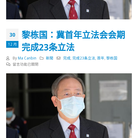
黎栋国：冀首年立法会会期
30
完成23条立法
12 月
By
Ma Canbin
新聞
完成
,
完成23条立法
,
首年
,
黎栋国
在
留言功能已關閉
〈黎
栋
国：
冀
首
年
立
法
会
会
期
完