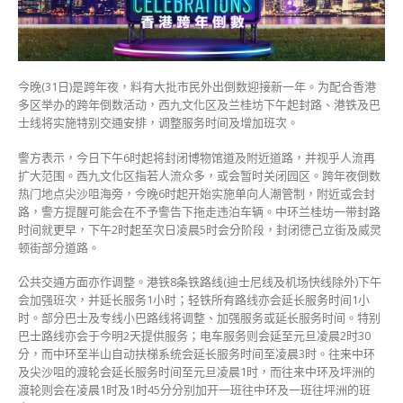
坊
下
午
起
封
今晚(31日)是跨年夜，料有大批市民外出倒数迎接新一年。为配合香港
路
多区举办的跨年倒数活动，西九文化区及兰桂坊下午起封路、港铁及巴
公
士线将实施特别交通安排，调整服务时间及增加班次。
共
交
警方表示，今日下午6时起将封闭博物馆道及附近道路，并视乎人流再
通
扩大范围。西九文化区指若人流众多，或会暂时关闭园区。跨年夜倒数
服
热门地点尖沙咀海旁，今晚6时起开始实施单向人潮管制，附近或会封
务
路，警方提醒可能会在不予警告下拖走违泊车辆。中环兰桂坊一带封路
时
时间就更早，下午2时起至次日凌晨5时会分阶段，封闭德己立街及威灵
间
顿街部分道路。
延
至
公共交通方面亦作调整。港铁8条铁路线(迪士尼线及机场快线除外)下午
凌
会加强班次，并延长服务1小时；轻铁所有路线亦会延长服务时间1小
晨〉
时。部分巴士及专线小巴路线将调整、加强服务或延长服务时间。特别
中
巴士路线亦会于今明2天提供服务；电车服务则会延至元旦凌晨2时30
分，而中环至半山自动扶梯系统会延长服务时间至凌晨3时。往来中环
及尖沙咀的渡轮会延长服务时间至元旦凌晨1时，而往来中环及坪洲的
渡轮则会在凌晨1时及1时45分分别加开一班往中环及一班往坪洲的班