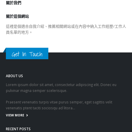
關於我們
關於這個網站
這裡是個適合自我介紹、推薦相關網站或在內容中納入工作經歷/工作人
員名單的地方。
Get In Touch
ABOUT US
Lorem ipsum dolor sit amet, consectetur adipiscing elit. Donec eu
pulvinar magna semper scelerisque.
Praesent venenatis turpis vitae purus semper, eget sagittis velit
venenatis ptent taciti sociosqu ad litora…
VIEW MORE
RECENT POSTS