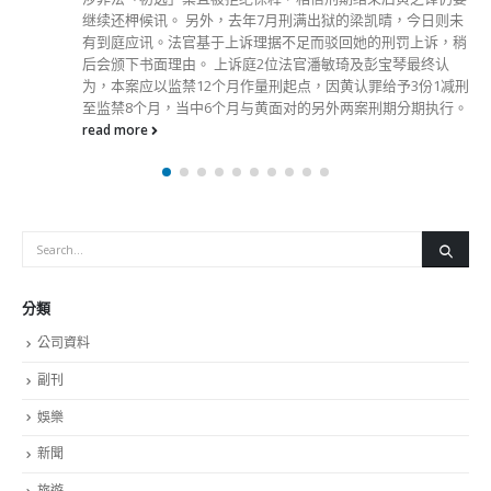
继续还柙候讯。 另外，去年7月刑满出狱的梁凯晴，今日则未
有到庭应讯。法官基于上诉理据不足而驳回她的刑罚上诉，稍
后会颁下书面理由。 上诉庭2位法官潘敏琦及彭宝琴最终认
为，本案应以监禁12个月作量刑起点，因黄认罪给予3份1减刑
至监禁8个月，当中6个月与黄面对的另外两案刑期分期执行。
read more
分類
公司資料
副刊
娛樂
新聞
旅遊