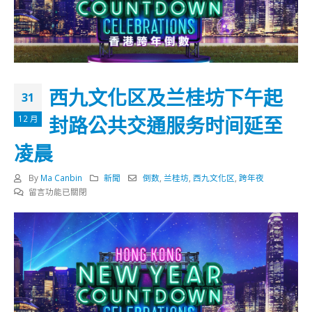
西九文化区及兰桂坊下午起
31
封路公共交通服务时间延至
12 月
凌晨
By
Ma Canbin
新聞
倒数
,
兰桂坊
,
西九文化区
,
跨年夜
在
留言功能已關閉
〈西
九
文
化
区
及
兰
桂