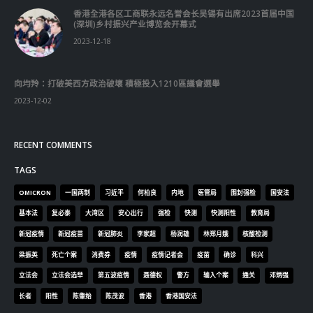
香港全港各区工商联永远名誉会长吴锡有出席2023首届中国
(深圳)乡村振兴产业博览会开幕式
2023-12-18
向均羚：打破美西方政治破壞 積極投入1210區議會選舉
2023-12-02
RECENT COMMENTS
TAGS
OMICRON
一国两制
习近平
何柏良
内地
医管局
围封强检
国安法
基本法
复必泰
大湾区
安心出行
强检
快测
快测阳性
教育局
新冠疫情
新冠疫苗
新冠肺炎
李家超
杨润雄
林郑月娥
核酸检测
梁振英
死亡个案
消费券
疫情
疫情记者会
疫苗
确诊
科兴
立法会
立法会选举
第五波疫情
聂德权
警方
输入个案
通关
邓炳强
长者
阳性
陈肇始
陈茂波
香港
香港国安法