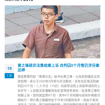
黄之锋就非法集结案上诉 改判囚8个月惟仍涉另案
19
还柙
1 月
案底累累的前「香港众志」秘书长黄之锋，以及前观塘区议员
梁凯晴，承认于2020年6月参与非法集结，去年在区域法院被
判囚10个月。二人今日（19日）向高等法院上诉庭申请刑罚上
诉许可。上诉庭法官潘敏琦及彭宝琴经考虑后，批准黄之锋的
刑期上诉，改判其监禁8个月，其中6个月刑期与他另外两案分
期执行。预计黄之锋最快会于今年3月服刑完毕，但由于其另
涉非法「初选」案且被拒绝保释，相信刑期结束后黄之锋仍要