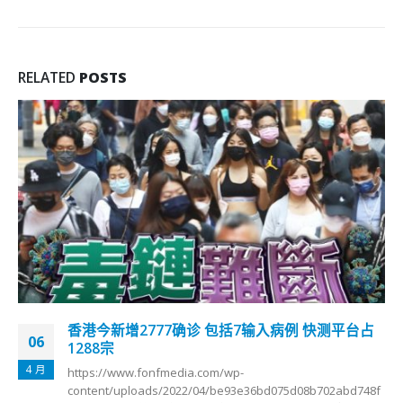
RELATED
POSTS
香港今新增2777确诊 包括7输入病例 快测平台占
06
1288宗
4 月
https://www.fonfmedia.com/wp-
content/uploads/2022/04/be93e36bd075d08b702abd748f