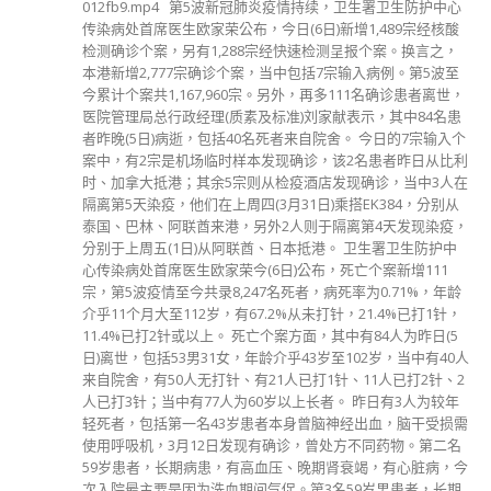
012fb9.mp4 第5波新冠肺炎疫情持续，卫生署卫生防护中心
传染病处首席医生欧家荣公布，今日(6日)新增1,489宗经核酸
检测确诊个案，另有1,288宗经快速检测呈报个案。换言之，
本港新增2,777宗确诊个案，当中包括7宗输入病例。第5波至
今累计个案共1,167,960宗。另外，再多111名确诊患者离世，
医院管理局总行政经理(质素及标准)刘家献表示，其中84名患
者昨晚(5日)病逝，包括40名死者来自院舍。 今日的7宗输入个
案中，有2宗是机场临时样本发现确诊，该2名患者昨日从比利
时、加拿大抵港；其余5宗则从检疫酒店发现确诊，当中3人在
隔离第5天染疫，他们在上周四(3月31日)乘搭EK384，分别从
泰国、巴林、阿联酋来港，另外2人则于隔离第4天发现染疫，
分别于上周五(1日)从阿联酋、日本抵港。 卫生署卫生防护中
心传染病处首席医生欧家荣今(6日)公布，死亡个案新增111
宗，第5波疫情至今共录8,247名死者，病死率为0.71%，年龄
介乎11个月大至112岁，有67.2%从未打针，21.4%已打1针，
11.4%已打2针或以上。 死亡个案方面，其中有84人为昨日(5
日)离世，包括53男31女，年龄介乎43岁至102岁，当中有40人
来自院舍，有50人无打针、有21人已打1针、11人已打2针、2
人已打3针；当中有77人为60岁以上长者。 昨日有3人为较年
轻死者，包括第一名43岁患者本身曾脑神经出血，脑干受损需
使用呼吸机，3月12日发现有确诊，曾处方不同药物。第二名
59岁患者，长期病患，有高血压、晚期肾衰竭，有心脏病，今
次入院最主要是因为洗血期间气促。第3名59岁男患者，长期