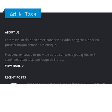
Get In Touch
ABOUT US
Lorem ipsum dolor sit amet, consectetur adipiscing elit. Donec eu
pulvinar magna semper scelerisque.
Praesent venenatis turpis vitae purus semper, eget sagittis velit
venenatis ptent taciti sociosqu ad litora…
VIEW MORE
RECENT POSTS
香港全港各区工商联永远名誉会长吴锡有出席2023首届中国
(深圳)乡村振兴产业博览会开幕式
2023-12-18
向均羚：打破美西方政治破壞 積極投入1210區議會選舉