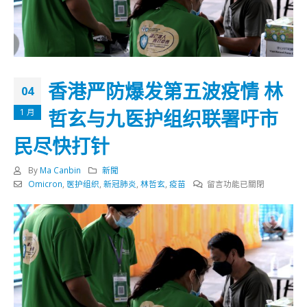
香港严防爆发第五波疫情 林
04
哲玄与九医护组织联署吁市
1 月
民尽快打针
By
Ma Canbin
新聞
在
Omicron
,
医护组织
,
新冠肺炎
,
林哲玄
,
疫苗
留言功能已關閉
〈香
港
严
防
爆
发
第
五
波