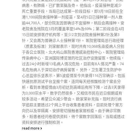
病患，有肺癌，已扩散至脑及骨。 他指出，疫苗接种是减少
死亡重要手段，当局已达成第一阶段目标，即3月18日前在全
港1,100间院舍接种第一剂疫苗，至4月5日已接种第一剂人数
逾44,700人，部分院友因曾确诊不宜接种，稍后会再接种。安
老院舍及残院在3月的覆盖率是54%及69%；第二阶段会在4月
15日前安排医疗机构等，至少2次到访院舍接种第2针及第3
针，又会再为曾确诊人士接种第1针。 医院管理局总行政经理
（质素及标准）刘家献表示，现时共有10,068名染疫病人分别
于各公立医院、北大屿山医院香港感染控制中心、医院管理局
传染病中心、亚洲国际博览馆的社区治疗设施留医。他续指，
过去24小时新增13名病人情况危殆，目前有8人情况严重，74
名危殆病人于深切治疗病房留医。 另外，卫生署卫生防护中
心总监徐乐坚表示，第5波疫情至今共录得116万宗确诊，包括
快速抗原测试平台呈报个案，连同每天经核酸检测个案去分
析，看到本港疫情由3月初达到高峰后有所下降，过去3天录得
为3,000宗水平，数字仍然很多，又相信市民在近日假期或有
较多活动，希望公众减少聚会。 欧家荣补充指，现时流行病
学追踪主要透过2个网上平台收集患者资料，目前处理个案方
向仍以及早隔离、安排密切接触者家居检疫。由于确诊宗数
多，盼患者经问卷提供资料，待个案数字回落后，当局或透过
资料安排进行强制检测。
read more