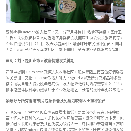
疫
情
林
哲
玄
​变种病毒Omicron流入社区，又一城望月楼累计6名食客染疫。医疗卫
与
生界立法会议员林哲玄与香港医务委员会执照医生协会会长张汉明等9
九
个医护组织今日（4日）发表联署声明，紧急呼吁市民接种疫苗，指因
医
为Omicron已经进入本港社区，刻下是阻⽌第五波疫情爆发的关键期。
护
组
声明：刻下是阻⽌第五波疫情爆发关键期
织
联
声明中提到，Omicron已经进入本港社区，现在是阻止第五波疫情爆发
署
的关键期，又指Omicron传播力强大，较Delta以及所有已知品种多数
吁
倍；而疫苗能大减受感染者病情，及大幅降低深切治疗需求和死亡率，
市
惟本港整体接种率仍然落后于不少发达地区，长者的接种率更非常低。
民
尽
紧急呼吁所有香港市⺠ 包括长者及免疫⼒较弱⼈⼠接种疫苗
快
打
声明又指，Omicron死亡率表面看来较低，是因为不少患者已接种疫
针〉
苗，忧未有接种的人士，尤其长者的风险更高，紧急呼吁所有市民，包
中
括长者、长期病患者及其他免疫力较弱人士，尽快接种新冠疫苗。声明
又指，因应Omicron传播之快令医学追踪难上加难，吁市民避免到人多