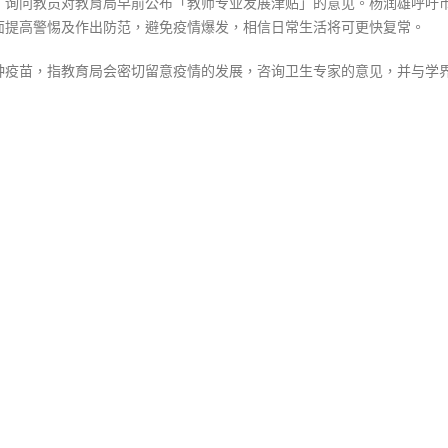
，询问教员对教育局早前公布「教师专业发展津贴」的意见。杨润雄呼吁
面提高警惕及作出防范，避免疫情爆发，相信日常生活将可更快复常。
种疫苗，指教育局会密切留意疫情的发展，咨询卫生专家的意见，并与学