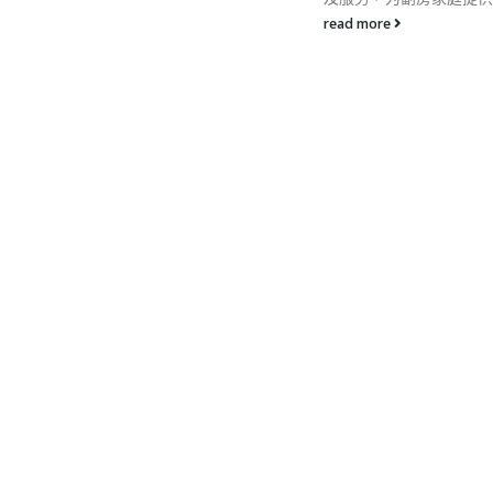
线，才不会好像教协轰然
read more
及不会如大律师公会般穷
路。 而特首林郑月娥日
17日）亦点名警告，如
团体包括香港律师会被政
法律专业，特区政府会如
样，考虑终止与律师会的
系。 作为本港法定的律
监管组织，香港律师会一
着全港事务律师的「生杀
权」，今年律师会改选的
事席位，共由11人参选
选人数是近年最多，比战
的上届10人参选又再多
「开明派」4人积极抢攻
选积极抢攻，被视为「开
或较倾向该阵营的人马，
有争取连任的白乐德（Den