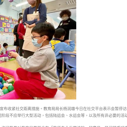
式
暂
選人涉選舉舞弊 文: 朱家健
2023-12-18
30
停
访
向均羚：打破美西方政治破壞 積
香港公院探访明起无须预约一
校
1210區議會選舉
图睇清最新安排
2023-12-02
吁
2023-01-31
学
選舉日踴躍投票
校
2023-11-30
停
办
陆
运
会
水
运
会
等〉
日）宣布收紧社交距离措施。教育局局长杨润雄今日在社交平台表示会暂停
中
现阶段不应举行大型活动，包括陆运会、水运会等，以及所有非必要的活