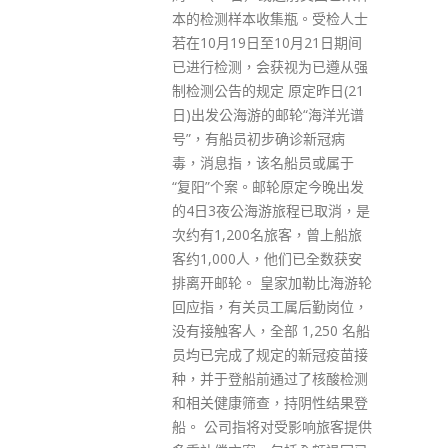
瓶。受检人士
0月21日期间
视为已遵从强
原定昨日(21
邮轮“海洋光谱
确诊新冠病
船员或属于
轮原定今晚出发
旅程已取消，是
旅客，曾上船旅
他们已全数获安
家加勒比海游轮
属后勤岗位，
1,250 名船
的新冠疫苗接
过了核酸检测
持阴性结果登
受影响旅客提供