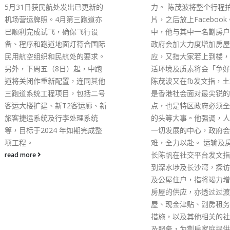
力。 陈茂波将整个行程拍摄成短
以上席位，在20席的理
片，之后放上Facebook。在片
取代「专业派」占过半数
中，他与其中一名劏房户表示，
前例首次由「黄营」控制
政府会加大力度增加房屋的供
由国家司法部主办的「粤
应，又指大家若上到楼，整个生
湾区律师执业考试」刚于
活环境及质素将会「争好远」。
（7月）31日开考，本港
陈茂波又在fb发文指，土地房屋
界反应踊跃，估计约655
是香港社会面对最尖锐的矛盾
应考。但有业界忧虑，律
点，也是特区政府必须全力解决
若「变天」、转趋「黄化
的头等大事。他强调，人民才是
了可能遭政府收回自我监
一切发展的中心，政府会无惧困
外，更恶劣情况是全港万
难，全力以赴。 运输及房屋局局
务律师及大律师或将「自
长陈帆在社交平台发文指，下午
路」，随时丧失北上大湾
到深水埗及长沙湾，探访劏房户
食」的大好机会，行业发
及公屋住户，指将竭力增加公营
缩、「钱途」尽毁，呼吁
房屋的供应，亦透过过渡性房
慎投下重要一票。 事实
屋、现金津贴、劏房租务管制等
民日报》在律师会改选前
措施，以及其他相关的社会援助
评论文章，提出警告，指
及服务，为劏房家庭提供支援。
应与「反中乱港」分子划