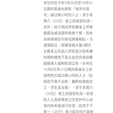
0日至10月21
5月31日获民航处发出已更新的
「海洋光谱
机场营运牌照。4月第三跑道亦
人士，须于本
已顺利完成试飞，确保飞行设
之前接受检测。
备、程序和跑道地面灯符合国际
校爆发上呼吸
民用航空组织和民航处的要求。
病个案，而有
另外，下周五（8日）起，中跑
病毒相似，为
道将关闭作重新配置，连同其他
峰大厦2楼天
三跑道系统工程项目，包括二号
校及沙田禾輋
客运大楼扩建、新T2客运廊、新
会灵风堂幼稚
旅客捷运系统及行李处理系统
公告。任何在
等，目标于2024 年如期完成整
期间曾身处上述
项工程。
时的人士（包
read more
兼职和替假员
，须于本周六
接受检测。如受
生防护中心派
测，则须于下
之前交回已采样