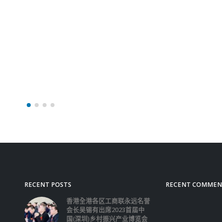
Brock）、罗彰南（Jonat
Ross）、混血女将马秀
（Selma Masood）
律师韦恒理（Henry Whe
人参选。「开明派」林洋
态推荐4人，更亲身在街
们拉票，声言4人「与我
样」。 被视为「开明派
的马秀雯，被揭发在201
风波期间，疑曾声援「黑
发表批评「警暴」等言论
律师和市民质疑其立场偏
秀雯过往言论备受争议 
「开明派」的参选人虽标
立」，但早已被业界视为
营」；亦有参选人早前拒
自己的政治立场，但近日
揭出过往政治色彩相当浓
中马秀雯正是表表者。 