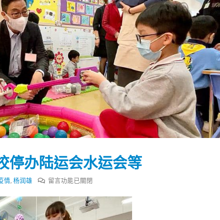
校停办陆运会水运会等
在
疫情
,
杨润雄
留言功能已關閉
〈杨
踴躍投票 文: 朱家健
香港全港各区工商联永
会长吴锡有出席2023首
润
30
(深圳)乡村振兴产业博
雄