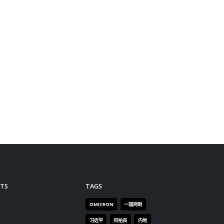
复苏作准备 对于疫情下不少旅游
han
从业员转行，港府早前宣布
雯
6,000万元用作相关行业人员培
、以及外籍
训，会否“远水救不到近火”。邱
are）4
腾华说，计划为期3年，政府不
鋐则表
急于一时。当局没有实质转业人
头替他
数，不过在1700间旅行社中，有
们一
不足100间结业。有见及此，政
」参选人
府已推出保就业计划，不同部门
9年修例
亦有聘请旅游业从业员。他认
暴」、
为，长远而言当局有需要做培训
，不少
工作，为旅游业复苏做好准备。
颇。 马
“百分百担保特惠贷款”已批核4万
被归为
多宗个案 于本月初推出的“百分
榜「中
百担保特惠贷款”，被质疑审批
「黄
程序严谨。邱腾华解释，全因要
绝标签
为了避免出现违规情况。不过，
被业界
计划推出后已批核4万多宗个
厚，当
案，涉及3万多个企业，共1000
「开明