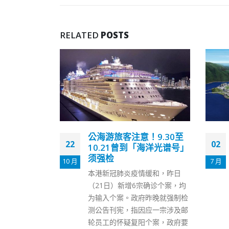
RELATED
POSTS
！9.30至
香港机场三跑下周五开始
02
02
海洋光谱号」
航班升降以熟习运作
7 月
10 月
香港机场管理局今日（2日）公
缓和，昨日
布，将于下周五（8日）起，安
宗确诊个案，均
排航班于香港国际机场第三跑道
昨晚就强制检
进行升降，让本地及海外航空业
应一宗涉及邮
界持份者有秩序地熟习相关运作
个案，政府要
程序及协作安排。 机管局于今年