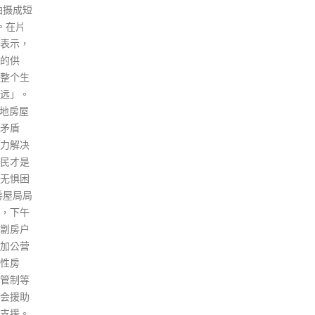
及主题乐园重开。立法会财务委
表示
事会将会
员会特别会议讨论《财政预算
职责
，史无
案》，商务及经济发展局局长邱
得到
。 适逢
腾华今日（12日）表示，正研究
安法
港澳大
复办本地游时，会否要求参加者
紧紧
上月
于出发前进行新冠病毒快速测
港实
律师业
试，以及能否放宽一团人数至30
新选
名同业
人以上。 香港特区政府将推出公
选举
师会倘
海游版的“赏你游”，被问及会否
选委
」，除
担心疫情下没有游轮公司参加计
为、
管权
划，邱腾华指去年7月推公海游
任心
多名事
时有两间游轮公司参与，亦吸引
出四
断米
到不少市民参加，大家都严格遵
行「
区「搵
守防疫措拖，相信公海游版的
落实
展萎
“赏你游”也能顺利举行。 有议员
定服
同业谨
关注“文化古迹本地游鼓励计划”
稳定
上，《人
及“绿色生活本地游鼓励计划”的
社会
夕发表
细节，邱腾华说会尽力协助业界
持团
律师会
重启本地游，包括研究要求参加
心圆
清界