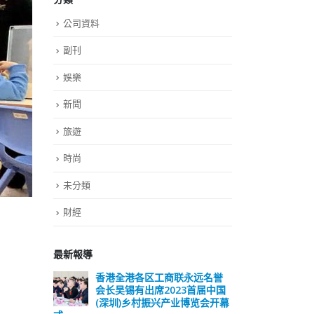
公司資料
副刊
娛樂
新聞
旅遊
時尚
未分類
財經
最新報導
远名誉
選舉日踴躍投票 文: 朱家健
香
届中国
会长
2023-11-30
览会开幕
(深