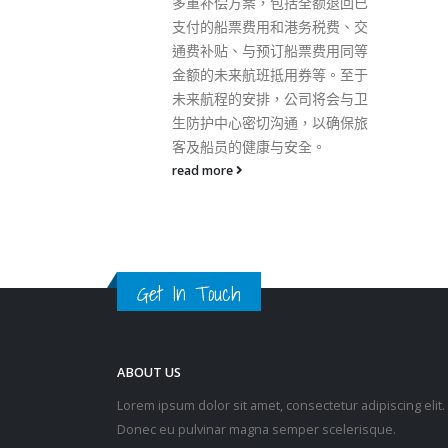
括全额退回已
港务税费、交
船票费用同等
用券等。至于
公司将会与卫
通，以确保旅
安全。