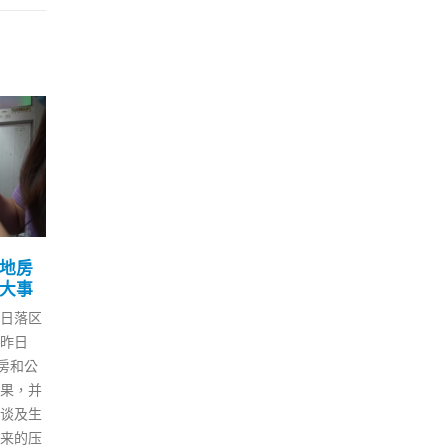
旦
香港政府指社交距离第二
唐
12
09
碎
阶段放宽 重开公海游本地
港」
游
才
4 月
9 月
会本月
香港随着第五波疫情放缓，维持
香港
事席位，
3个多月的防疫措施将于下周四
港区
响行业
（21日）放宽，吸引市民外出游
员循
为，一
玩。其中，市民最关注的包括公
别，
「开明
海游版的“赏你游”、本地游，以
委唐
4个或