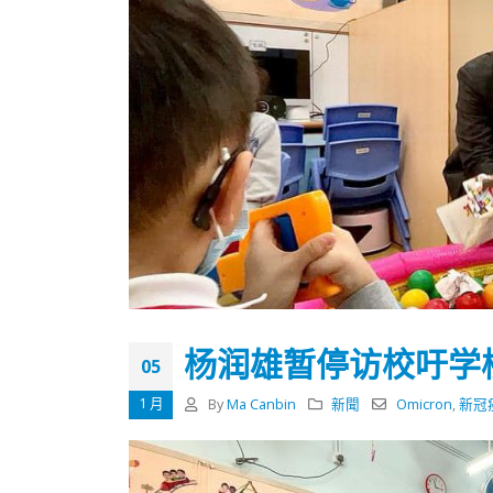
杨润雄暂停访校吁学
05
1 月
By
Ma Canbin
新聞
Omicron
,
新冠
香港全港各区工商联永远名誉
選舉日
会长吴锡有出席2023首届中国
2023-11-
(深圳)乡村振兴产业博览会开幕