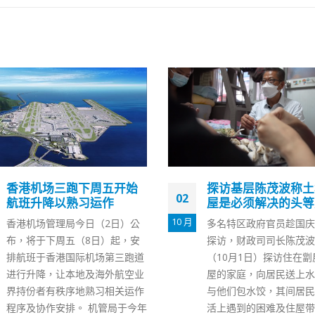
探访基层陈茂波称土地房
律师会改选定生死一
20
屋是必须解决的头等大事
「黄化」北上执业梦
8 月
多名特区政府官员趁国庆日落区
创立114年的香港律师
探访，财政司司长陈茂波昨日
（8月）24日改选5个理
（10月1日）探访住在劏房和公
今年改选结果或将全面影
屋的家庭，向居民送上水果，并
的发展走势。业界普遍认
与他们包水饺，其间居民谈及生
旦被视为「黄营」的所谓
活上遇到的困难及住屋带来的压
派」成功抢滩，一举攻陷