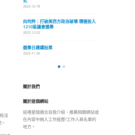
式
抹黑候選人涉選舉舞弊 文: 朱家健
2023-12-18
2023-11-30
極投入
向均羚：打破
香港公院探访明起无须预约一
1210區議會
图睇清最新安排
2023-12-02
2023-01-31
選舉日踴躍投
2023-11-30
關於我們
關於這個網站
這裡是個適合自我介紹、推薦相關網站或
在內容中納入工作經歷/工作人員名單的
地方。
访校活
动。