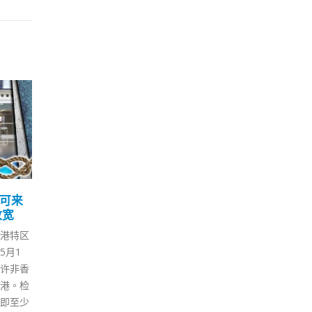
和政
曾祈殷指九龙城仍有隐形
东
06
01
施
传播吁当区居民勿松懈
楼
6 月
3 月
今日
本港先后有多间酒吧出现群组感
香港
间安老或
染，当中4间爆疫酒吧昨日（5
（3
院友感
日）新增45宗个案，累计染疫个
案，
检疫设
案逾200宗。医学会传染病顾问
破3
已经调
委员会联席主席曾祈殷今日（6
围封