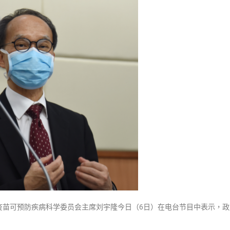
式
隆：
選人涉選舉舞弊 文: 朱家健
2023-12-18
30
收
紧
向均羚：打破美西方政治破壞 積
香港公院探访明起无须预约一
防
1210區議會選舉
图睇清最新安排
2023-12-02
疫
2023-01-31
为
選舉日踴躍投票
打
2023-11-30
针
争
取
时
间
倡
尽
快
放
宽
。疫苗可预防疾病科学委员会主席刘宇隆今日（6日）在电台节目中表示，
接
种