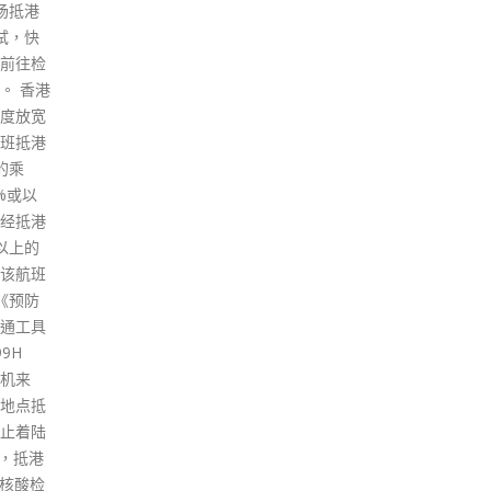
然出现
日）表示，由于并非所有酒吧都
九龙
密切接
出现确诊个案，因此认为不需要
测，
致光指
所有酒吧收紧防疫措施，而较公
并接
检疫设
平的做法是针对相关地点，找出
日下
努力倍
隐形传播链，减少个案，而酒吧
发言
要改
负责人、执法者亦要「执正嚟
村杰
照顾检
做」，以减少违反防疫规定的情
两厦
时间。
况出现。 此外，昨日一名居于九
检测
新调整
龙城冠德苑冠胜阁的38岁女住客
形患
经差不
怀疑感染BA.2.12.1变种病毒，其
风险
今次已
家人早前确诊。卫生防护中心传
关区
染病处主任张竹君指，涉事一家
府要
人无外出食饭纪录，当局亦暂未
受检
发现女患者与其他个案行踪重
别困
叠，惟其他个案有部分居住或曾
（二
到访同区，相信九龙城区内或有
位于
隐形传播。 曾祈殷则指，九龙城
心。
仍有隐形传播者存在，认为有需
read
要进行强制检测，以提醒当区居