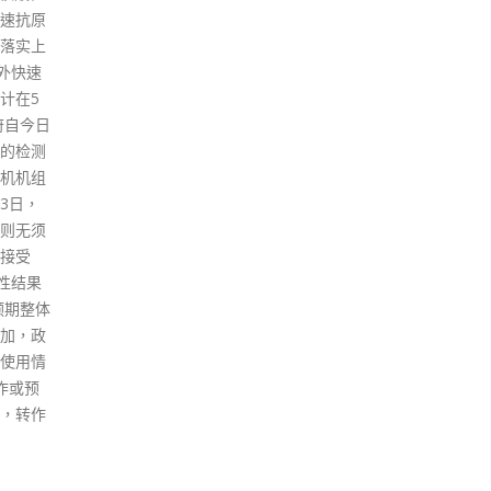
民切勿松懈。他指出，BA.2.12.1
的传染力高出约2至3成，而且更
容易在人群聚集的地方传播，但
是以轻症患者为主，死亡率亦不
高，因此相信接种三针疫苗会有
保护力。
read more