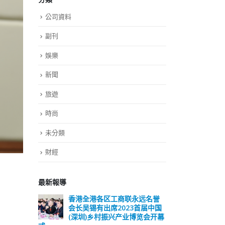
公司資料
副刊
娛樂
新聞
旅遊
時尚
未分類
財經
最新報導
远名誉
選舉日踴躍投票 文: 朱家健
香
届中国
会长
2023-11-30
览会开幕
(深