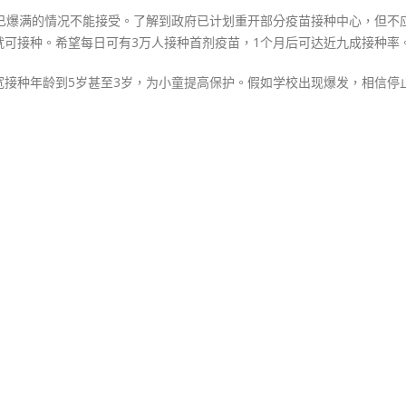
约已爆满的情况不能接受。了解到政府已计划重开部分疫苗接种中心，但不
年
可接种。希望每日可有3万人接种首剂疫苗，1个月后可达近九成接种率
龄〉
中
宽接种年龄到5岁甚至3岁，为小童提高保护。假如学校出现爆发，相信停