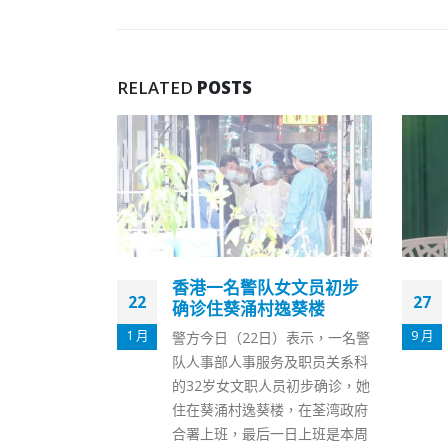
RELATED
POSTS
女文员初步
陈茂波：香港联通世界角
27
01
逸葵楼
色不可替代
9 月
5 月
）表示，一名警
由香港银行学会举办的「香港银
及职员关系科
行家峰会2022」今日(27日)举
员初步确诊，她
行。财政司司长陈茂波为大会致
，在荃湾政府
辞时表示，香港作为内地及全球
日上班是本周
连接者及金融服务平台，在中央