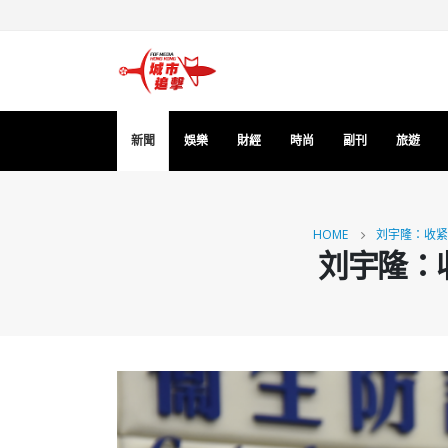
新聞
娛樂
財經
時尚
副刊
旅遊
HOME
刘宇隆：收紧
刘宇隆：