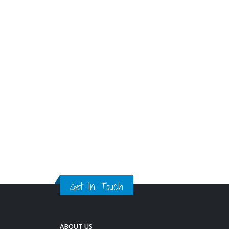
景进行先行先试。 展望将来，陈
茂波表示，政府将推动改革创新
及便利化，令本港金融市场有更
好的发展，另一方面，随着人民
币国际化，香港在离岸人民币中
心将扮演更重大角色，政府会提
升离岸人民币系统，以应对人民
币流通量提升的情况，并推出更
多的人民币计价投资及风险管理
投资等。
read more
Get In Touch
ABOUT US