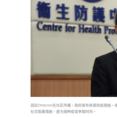
式
抹黑候
2023-12-18
2023-11-
向均羚：打破美西方政治破壞 積極投入
1210區議會選舉
2023-12-02
選舉日踴躍投票
2023-11-30
因应Omicron在社区传播，政府宣布收紧防疫措施
社交距离措施，是为接种疫苗争取时间。