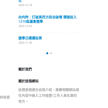
式
抹黑候選人涉選舉舞弊 文: 朱家健
2023-12-18
2023-11-30
極投入
向均羚：打破
香港公院探访明起无须预约一
1210區議會
图睇清最新安排
2023-12-02
2023-01-31
選舉日踴躍投
2023-11-30
關於我們
關於這個網站
這裡是個適合自我介紹、推薦相關網站或
在內容中納入工作經歷/工作人員名單的
地方。
政府收紧