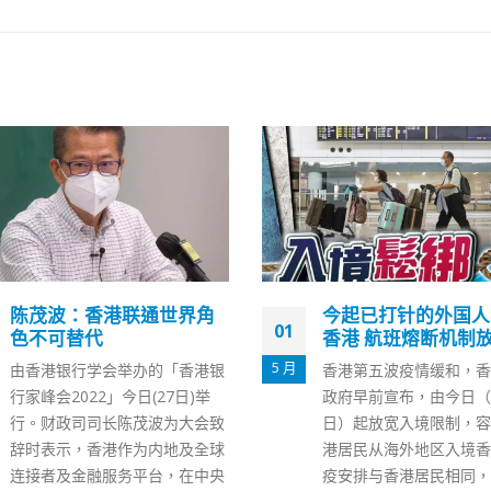
今起已打针的外国人可来
罗致光指亚博基本饱
14
香港 航班熔断机制放宽
府正努力倍增检疫设
2 月
香港第五波疫情缓和，香港特区
劳工及福利局局长罗致光
政府早前宣布，由今日（5月1
（14日）表示，关注多
日）起放宽入境限制，容许非香
残疾人士院舍，有员工或
港居民从海外地区入境香港。检
染新冠病毒，指亚博社区
疫安排与香港居民相同，即至少
施基本上饱和，即使当局