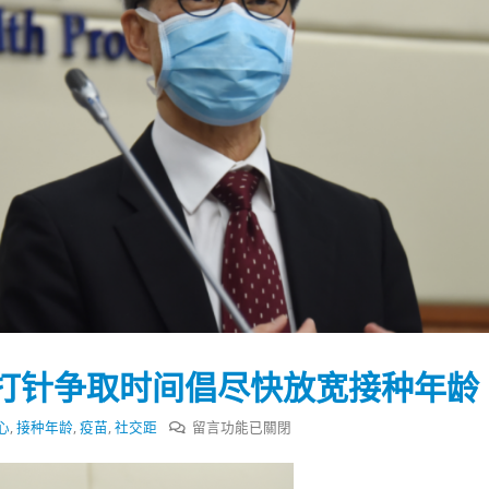
打针争取时间倡尽快放宽接种年龄
在
心
,
接种年龄
,
疫苗
,
社交距
留言功能已關閉
踴躍投票 文: 朱家健
香港全港各区工商联永
会长吴锡有出席2023首
〈刘
30
(深圳)乡村振兴产业博
宇