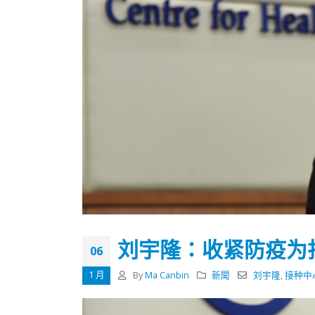
刘宇隆：收紧防疫为
06
1 月
By
Ma Canbin
新聞
刘宇隆
,
接种中
香港全港各区工商联永远名誉
選舉日
会长吴锡有出席2023首届中国
2023-11-
(深圳)乡村振兴产业博览会开幕