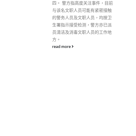
关注事件，目前
支持下，香港连接内地联通世界
能有紧密接触
角色不可替代，并将保持独特和
人员，均按卫
杰出的金融中心地位，进一步推
，警方亦已派
动改革创新及便利化，令本港金
人员的工作地
融市场有更好的发展。 陈茂波指
出，新冠疫情令香港面临经济挑
战，疫情可能阻碍了本港保留人
才，可是香港即将与世界重新连
接，人才将随之回流，香港仍是
人才的理想生活地点，而政府亦
会推出措施吸引人才和企业来
港。政府正在调整防疫措施，尽
快恢复正常及活力，为不同活动
举办及商业联系建立最大空间，
当局早前宣布将检疫措施入境检
疫放宽至「0+3」，以迎合社会
需求，期望带领香港离开疫情影
响。 陈茂波又指，英美等面对高
通胀，美国联储局5次加息，市