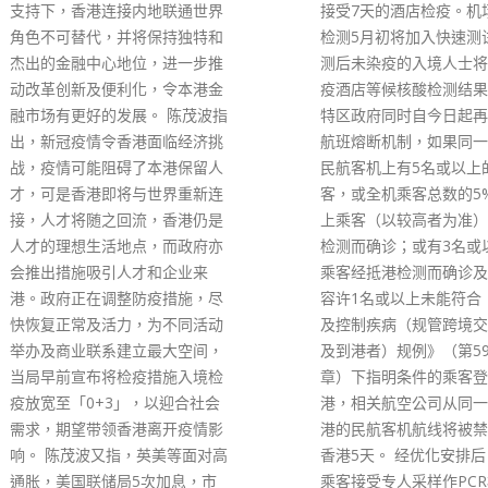
接受7天的酒店检疫。机场抵港
整检疫日数和安排，都仍
检测5月初将加入快速测试，快
很大樽颈，已经安排不到
测后未染疫的入境人士将前往检
触者前往检疫设施。 罗
疫酒店等候核酸检测结果。 香港
出，政府上月中已经知悉
特区政府同时自今日起再度放宽
施不足的问题，现时仍正
航班熔断机制，如果同一班抵港
增设施，但由于部份地方
民航客机上有5名或以上的乘
装，亦要聘请额外人手，
客，或全机乘客总数的5%或以
疫的院友，因此仍然需要
上乘客（以较高者为准）经抵港
他又指，当局近两日再重
检测而确诊；或有3名或以上的
策略及资源，工作人员已
乘客经抵港检测而确诊及该航班
多尽所有心力处理，形容
容许1名或以上未能符合《预防
经是一场战役。
及控制疾病（规管跨境交通工具
read more
及到港者）规例》（第599H
章）下指明条件的乘客登机来
港，相关航空公司从同一地点抵
港的民航客机航线将被禁止着陆
香港5天。 经优化安排后，抵港
乘客接受专人采样作PCR核酸检