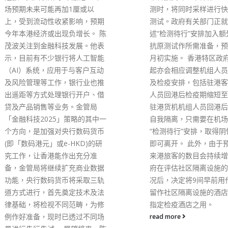
测时，将同时采样进行快速抗原
测试。政府有关部门正就落实上
述“检测待行”安排加入额外快速
抗原测试作所需准备，预计在5
月初实施。 香港特区政府自今日
起亦会相应调整机组人员的检测
及检疫安排，包括驻港客机机组
人员回港后检疫期缩短至3日，
驻港货机机组人员回港后则无须
自我隔离，只需要在机场接受
“检测待行”安排，取得阴性结果
即可离开。 此外，由于预期整体
来港旅客的数目会持续增加，政
府在评估社区隔离设施的使用情
况后，决定将9间早前用作或预
留作社区隔离设施的酒店，转作
指定检疫酒店之用。
read more