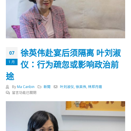
徐英伟赴宴后须隔离 叶刘淑
07
仪：行为疏忽或影响政治前
1 月
途
By
Ma Canbin
新聞
叶刘淑仪
,
徐英伟
,
林郑月娥
在
留言功能已關閉
〈徐
英
伟
赴
宴
后