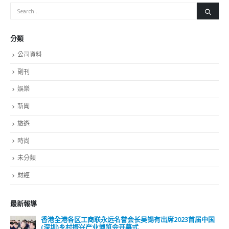
公司資料
副刊
娛樂
新聞
旅遊
時尚
未分類
財經
最新報導
香港全港各区工商联永远名誉会长吴锡有出席2023首届中国
(深圳)乡村振兴产业博览会开幕式
2023-12-18
向均羚：打破美西方政治破壞 積極投入1210區議會選舉
2023-12-02