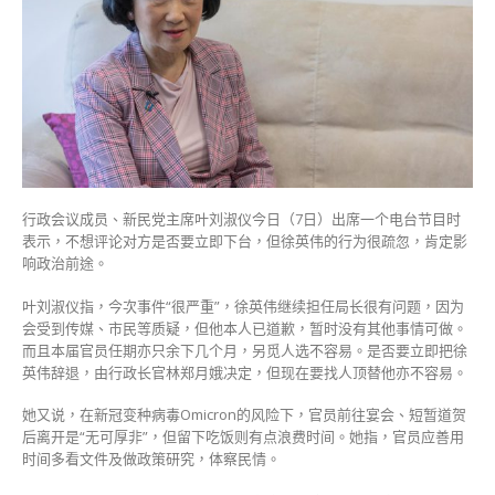
须
隔
离
叶
刘
淑
仪：
行
为
疏
行政会议成员、新民党主席叶刘淑仪今日（7日）出席一个电台节目时
忽
表示，不想评论对方是否要立即下台，但徐英伟的行为很疏忽，肯定影
或
响政治前途。
影
响
叶刘淑仪指，今次事件“很严重”，徐英伟继续担任局长很有问题，因为
政
会受到传媒、市民等质疑，但他本人已道歉，暂时没有其他事情可做。
治
而且本届官员任期亦只余下几个月，另觅人选不容易。是否要立即把徐
前
英伟辞退，由行政长官林郑月娥决定，但现在要找人顶替他亦不容易。
途〉
中
她又说，在新冠变种病毒Omicron的风险下，官员前往宴会、短暂道贺
后离开是“无可厚非”，但留下吃饭则有点浪费时间。她指，官员应善用
时间多看文件及做政策研究，体察民情。