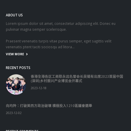
pulvinar magna semper scelerisque.
Praesent venenatis turpis vitae purus semper, eget sagittis velit
venenatis ptent taciti sociosqu ad litora…
VIEW MORE
RECENT POSTS
香港全港各区工商联永远名誉会长吴锡有出席2023首届中国
(深圳)乡村振兴产业博览会开幕式
2023-12-18
向均羚：打破美西方政治破壞 積極投入1210區議會選舉
2023-12-02
RECENT COMMENTS
TAGS
OMICRON
一国两制
习近平
何柏良
内地
医管局
围封强检
国安法
基本法
复必泰
大湾区
安心出行
强检
快测
快测阳性
教育局