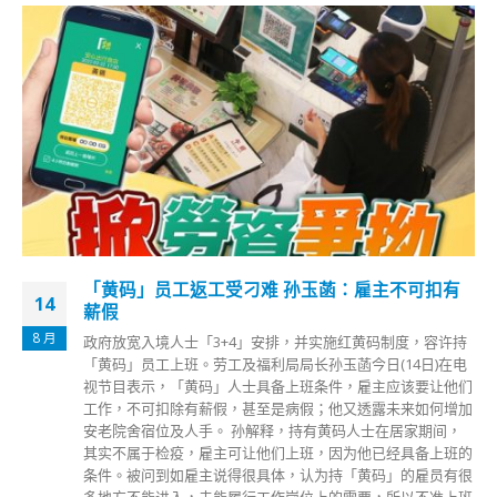
扣有
鼓励私人发展商参建资助屋 何永贤：明年首
04
代细节
11 月
容许持
早前公布的施政报告指出，鼓励私人发展商参与兴建资
)在电
单位。房屋局局长何永贤今日（4日）表示，明年首季将
让他们
私人发展商参与兴建资助房屋的细节，暂时构思有两种
何增加
一种是政府有土地，另一种是发展商有土地。 何永贤表
期间，
政府土地方面，当局计划明年陆续推出3幅土地，有兴趣
上班的
展商可以入标，出售房屋时要提供折扣，当局正考虑恰
员有很
扣价。发展商土地方面，例如农地改划用途需补地价，