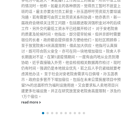
准上班
考虑提供补地价优惠，而出售房屋时也要提供折扣。两
适宜上
式，政府也不会回购。 何永贤表示，政商民是这个城市
要坦诚
的很重要部分，各方也要良性互动。她又说，有为政府
，新一
效市场的结合，希望这个计划行得通，能让市民看到政
的后续
为，商界也希望做房屋项目。 另外，何永贤表示，过往
老院舍
在觅地及开拓土地上遇到争拗，立法会上亦有阻滞，令
时需要
轮候时间变得很长，施政报告提出的「简约公屋」，可
顾券；
提速、提量的燃眉之急。
认真探
read more
舍人手
员到港
，现时
就要考
玉菡表
目中预
项目兴
涉及约
分類