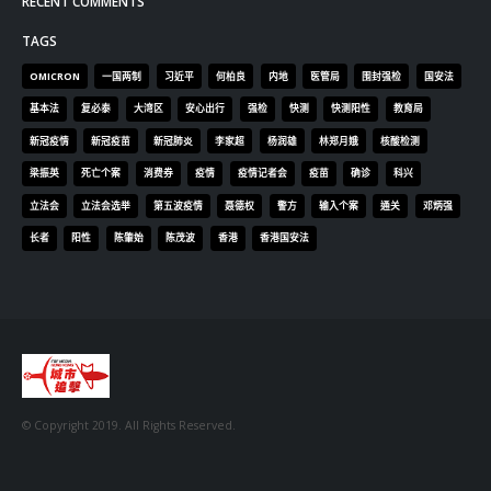
新冠疫情
新冠疫苗
新冠肺炎
李家超
杨润雄
林郑月娥
核酸检测
梁振英
死亡个案
消费券
疫情
疫情记者会
疫苗
确诊
科兴
立法会
立法会选举
第五波疫情
聂德权
警方
输入个案
通关
邓炳强
长者
阳性
陈肇始
陈茂波
香港
香港国安法
© Copyright 2019. All Rights Reserved.