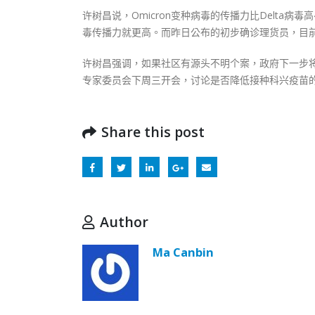
许树昌说，Omicron变种病毒的传播力比Delta
毒传播力就更高。而昨日公布的初步确诊理货员，目
许树昌强调，如果社区有源头不明个案，政府下一步
专家委员会下周三开会，讨论是否降低接种科兴疫苗
Share this post
Author
Ma Canbin