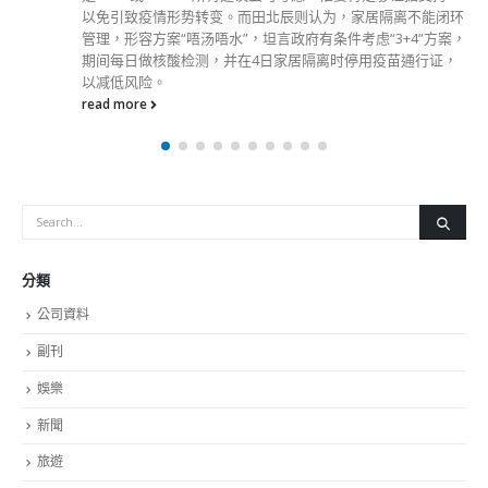
以免引致疫情形势转变。而田北辰则认为，家居隔离不能闭环
管理，形容方案“唔汤唔水”，坦言政府有条件考虑“3+4”方案，
期间每日做核酸检测，并在4日家居隔离时停用疫苗通行证，
以减低风险。
read more
分類
公司資料
副刊
娛樂
新聞
旅遊