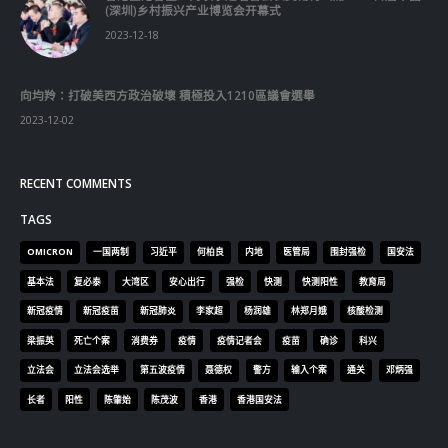
(深圳)乡村振兴产业博览会开幕式
2023-12-18
向均羚：打破美西方政治破壞 積極投入1210區議會選舉
2023-12-02
RECENT COMMENTS
TAGS
OMICRON
一国两制
习近平
何柏良
内地
医管局
围封强检
国安法
基本法
复必泰
大湾区
安心出行
强检
快测
快测阳性
教育局
新冠疫情
新冠疫苗
新冠肺炎
李家超
杨润雄
林郑月娥
核酸检测
梁振英
死亡个案
消费券
疫情
疫情记者会
疫苗
确诊
科兴
立法会
立法会选举
第五波疫情
聂德权
警方
输入个案
通关
邓炳强
长者
阳性
陈肇始
陈茂波
香港
香港国安法