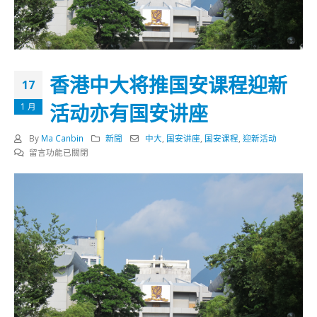
香港中大将推国安课程迎新
17
活动亦有国安讲座
1 月
By
Ma Canbin
新聞
中大
,
国安讲座
,
国安课程
,
迎新活动
在
留言功能已關閉
〈香
港
中
大
将
推
国
安
课
程
迎