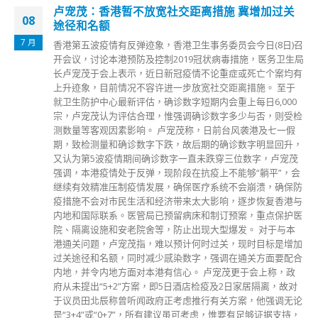
卢宠茂：香港暂不放宽社交距离措施 冀增加过关
08
途径和名额
7 月
香港第五波疫情有反弹迹象，香港卫生事务委员会今日(8日)召
开会议，讨论本港预防及控制2019冠状病毒措施，医务卫生局
长卢宠茂于会上表示，近日新冠疫情不论重症或死亡个案均有
上升迹象，目前情况不容许进一步放宽社交距离措施。 至于
就卫生防护中心最新评估，确诊数字短期内会重上每日6,000
宗，卢宠茂认为评估合理，惟强调确诊数字多少与否，则受检
测数量等客观因素影响。 卢宠茂称，日前台风袭港及七一假
期，致检测量和确诊数字下跌，故后期的确诊数字明显回升，
又认为第5波疫情期间确诊数字一直未跌穿三位数字，卢宠茂
强调，本港疫情处于反弹，现阶段在抗疫上不能够“躺平”，会
继续有效精准压制疫情发展，确保医疗系统不会崩溃，确保防
疫措施不会对市民生活和经济带来太大影响，逐步恢复香港与
内地和国际联系。医管局已预留病床和制订预案，重点保护医
院、隔离设施和安老院舍等，防止出现大型爆发。 对于与本
港通关问题，卢宠茂指，难以预计何时过关，现时目标是增加
过关途径和名额，同时减少感染数字，强调在通关方面要配合
内地，并令内地方面对本港有信心。 卢宠茂更于会上称，政
府从未提出“5+2”方案，即5日酒店检疫及2日家居隔离，故对
于议员田北辰称曾听闻政府正考虑推行有关方案，他强调无论
是“3+4”或“0+7”，所有建议虽可考虑，惟要有足够证据支持，