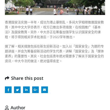
新
活
动
亦
有
香港国安法实施一半年，成功为港止暴制乱，多间大学相继推展国安教
国
育，其中中文大学亦表示，校方已推出多项措施，在校园推广《基本
安
法》及国安教育。另外，中大亦正在筹备加强学生认识国家安全的课
讲
程，将于得到相关学术批准后，于2022学年推出。
座〉
中
据了解，相关措施包括在新生迎新活动，加入以「国家安全」为题的专
题讲座，并会为筹备迎新活动的学生代表，讲解「国家安全」及「媒体
素养」的重要性。其实，社会包括青年绝对需要多了解关于国家安全的
资讯，中大今次的做法，绝对值得肯定。
Share this post
Author