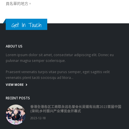
員名單的地方。
Get In Touch
ABOUT US
Lorem ipsum dolor sit amet, consectetur adipiscing elit. Donec eu
pulvinar magna semper scelerisque.
Praesent venenatis turpis vitae purus semper, eget sagittis velit
venenatis ptent taciti sociosqu ad litora…
VIEW MORE
RECENT POSTS
香港全港各区工商联永远名誉会长吴锡有出席2023首届中国
(深圳)乡村振兴产业博览会开幕式
2023-12-18