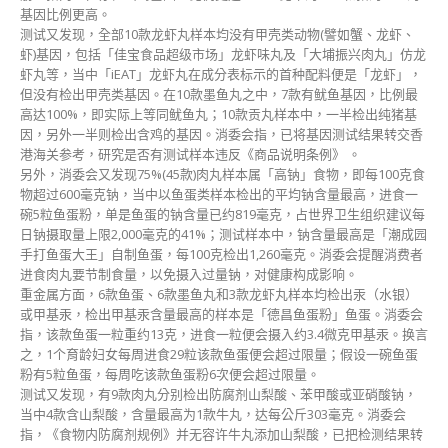
基因比例更高。
测试又发现，全部10款龙虾丸样本均没有甲壳类动物(譬如蟹、龙虾、
虾)基因，包括「佳宝食品超级市场」龙虾味丸及「大埔振兴肉丸」仿龙
虾丸等，当中「iEAT」龙虾丸在成分表标示的首种配料便是「龙虾」，
但没有检出甲壳类基因。在10款墨鱼丸之中，7款有鱿鱼基因，比例最
高达100%，即实际上等同鱿鱼丸；10款贡丸样本中，一半检出纯猪基
因，另外一半则检出含鸡的基因。消委会指，已将基因测试结果转交香
港海关参考，研究是否有测试样本违反《商品说明条例》 。
另外，消委会又发现75%(45款)肉丸样本属「高钠」食物，即每100克食
物超过600毫克钠，当中以鱼蛋类样本检出的平均钠含量最高，进食一
碗5粒鱼蛋粉，单是鱼蛋的钠含量已约819毫克，占世界卫生组织建议每
日钠摄取量上限2,000毫克的41%；测试样本中，钠含量最高是「潮成园
手打鱼蛋大王」自制鱼蛋，每100克检出1,260毫克。消委会提醒消费者
进食肉丸要节制食量，以免摄入过量钠，对健康构成影响。
重金属方面，6款鱼蛋、6款墨鱼丸和3款龙虾丸样本均检出汞（水银）
或甲基汞，检出甲基汞含量最高的样本是「德昌鱼蛋粉」鱼蛋。消委会
指，该款鱼蛋一粒重约13克，进食一粒便会摄入约3.4微克甲基汞。换言
之，1个育龄妇女每周进食29粒该款鱼蛋便会超过限量；假设一碗鱼蛋
粉有5粒鱼蛋，每周吃该款鱼蛋粉6次便会超过限量。
测试又发现，有9款肉丸分别检出防腐剂山梨酸、苯甲酸或亚硝酸钠，
当中4款含山梨酸，含量最高为1款牛丸，达每公斤303毫克。消委会
指，《食物内防腐剂规例》并无容许牛丸添加山梨酸，已把检测结果转