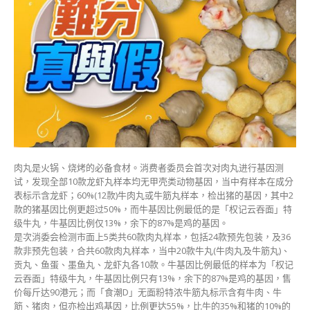
测
试
揭
6
成
牛
丸
有
猪
基
因
全
肉丸是火锅、烧烤的必备食材。消费者委员会首次对肉丸进行基因测
数
试，发现全部10款龙虾丸样本均无甲壳类动物基因，当中有样本在成分
龙
表标示含龙虾；60%(12款)牛肉丸或牛筋丸样本，检出猪的基因，其中2
虾
款的猪基因比例更超过50%，而牛基因比例最低的是「权记云吞面」特
丸
级牛丸，牛基因比例仅13%，余下的87%是鸡的基因。
无
是次消委会检测市面上5类共60款肉丸样本，包括24款预先包装，及36
虾
款非预先包装，合共60款肉丸样本，当中20款牛丸(牛肉丸及牛筋丸)、
成
贡丸、鱼蛋、墨鱼丸、龙虾丸各10款。牛基因比例最低的样本为「权记
分〉
云吞面」特级牛丸，牛基因比例只有13%，余下的87%是鸡的基因，售
中
价每斤达90港元；而「食潮D」无面粉特浓牛筋丸标示含有牛肉、牛
筋、猪肉，但亦检出鸡基因，比例更达55%，比牛的35%和猪的10%的