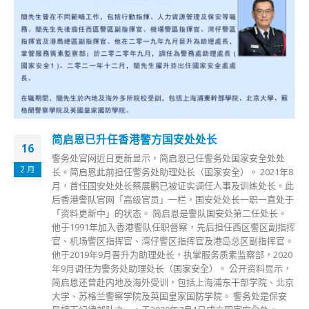
香港湿地公园黑脸琵鹭尸体疑带H5禽流感病毒
18
香港渔农自然护理署昨日(17日)公布，在天水围香港湿地公园
12 月
捡走的1只黑脸琵鹭尸体，初步测试验出H5禽流感病毒，该署
正作进一步确定测试。该雀鸟尸体昨日(16日)在香港湿地公园
的泥滩被发现及捡走，而湿地公园的后海湾是黑脸琵鹭其中1
个主要度冬地。 渔护署表示，发现雀尸地点的3公里范围内有
2个鸡场，已立即通知有关鸡场，并得悉暂时无发现鸡只异常
死亡或有任何禽流感症状。渔护署亦去信雀鸟店主、持牌饲养
宠物家禽和赛鸽人士，提醒他们采取适当预防措施。 该署又
指，香港湿地公园内发现雀尸地点已加强清洁及消毒，园内亦
已张贴告示，提醒游人注意个人卫生，园方会密切留意园内雀
鸟的情况。该署亦会密切留意本地活家禽农场及批发市场，确