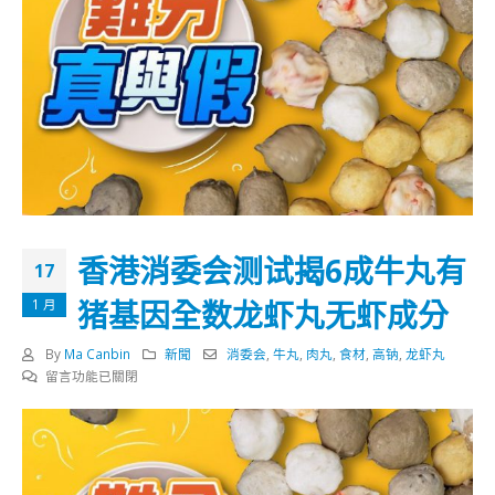
香港消委会测试揭6成牛丸有
17
猪基因全数龙虾丸无虾成分
1 月
By
Ma Canbin
新聞
消委会
,
牛丸
,
肉丸
,
食材
,
高钠
,
龙虾丸
在
留言功能已關閉
〈香
港
消
委
会