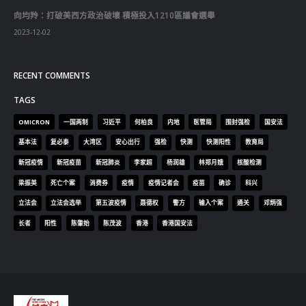
向均羚：打破美西方政治破壞 積極投入1210區議會選舉
2023-12-02
RECENT COMMENTS
TAGS
OMICRON
一国两制
习近平
何柏良
内地
医管局
围封强检
国安法
基本法
复必泰
大湾区
安心出行
强检
快测
快测阳性
教育局
新冠疫情
新冠疫苗
新冠肺炎
李家超
杨润雄
林郑月娥
核酸检测
梁振英
死亡个案
消费券
疫情
疫情记者会
疫苗
确诊
科兴
立法会
立法会选举
第五波疫情
聂德权
警方
输入个案
通关
邓炳强
长者
阳性
陈肇始
陈茂波
香港
香港国安法