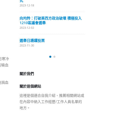
式
抹黑候選人涉選舉舞弊 文: 朱家健
2023-12-18
2023-11-30
極投入
向均羚：打破
香港公院探访明起无须预约一
1210區議會
图睇清最新安排
2023-12-02
2023-01-31
選舉日踴躍投
2023-11-30
日寒冷
關於我們
的输血
關於這個網站
這裡是個適合自我介紹、推薦相關網站或
电捐血
在內容中納入工作經歷/工作人員名單的
地方。