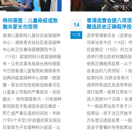
香港选管会提八项须知提
香港疫苗接种中心圣
25
醒选民依正确程序投票
常开放
12 月
选举管理委员会（选管会）主席
圣诞假期到，政府提醒，
冯骅法官今日（14日）呼吁选民
区疫苗接种中心圣诞期间
在星期日（19日）的立法会换届
放，方便市民接种新冠疫
选举行使公民权利踊跃投票，并
21间社区疫苗接种中心今
依照正确程序投票。以下是选管
日）圣诞及明日（26日
会发出的几项须知： 1.投票站及
间为早8点至晚8点，下周
投票时间 冯骅法官表示：“今次
日）开放时间为早10点至
选举所有选区及选举界别都需要
点。市民可取即日筹即场
进行投票，投票日将有153名候
冠疫苗(设于私家医院的
选人竞逐90个议席。全港约630
除外)，或于网上预约接
个一般投票站及不多于24个专用
或复必泰疫苗。
投票站，将于当日开放予约447
read more
万名登记选民投票。一般投票站
及设于警署的专用投票站，投票