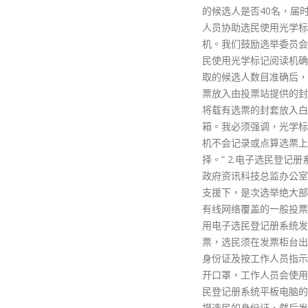
的候选人是否40名，届时有工作
人员协助选民使用光学标记阅读
机。我们鼓励选举委员会界别选
民使用光学标记阅读机确认所选
取的候选人数目准确后，才将选
票放入由投票站提供的封套，再
将载有选票的封套放入白色投票
箱。我必须强调，光学标记阅读
机不会记录或点算选票上的选
择。” 2.电子选民登记册系统 在
政府资讯科技总监办公室的全力
支援下，是次选举绝大部分拥有
有线网络覆盖的一般投票站会使
用电子选民登记册系统发出选
票，选民须在发票柜台出示香港
身份证及按工作人员指示短暂拉
开口罩，工作人员会使用电子选
民登记册系统平板电脑的镜头扫
描选民的身份证，然后发出选