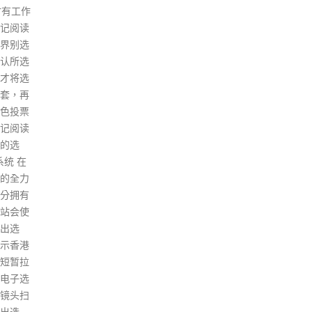
作，
宪制
慎，
挑战
read