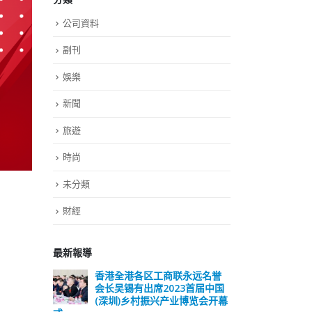
公司資料
副刊
娛樂
新聞
旅遊
時尚
未分類
財經
最新報導
远名誉
選舉日踴躍投票 文: 朱家健
香
届中国
会长
2023-11-30
览会开幕
(深