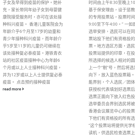
时间由上午8:30至晚上10:30。
基于保安理由，设于惩教院所内
的专用投票站，投票时间为上午
9:00至下午4:00。” 一如既往的
选举安排，选民可以在同一个投
票站投下他们有资格投的所有选
票。地方选区方面，选民必须用
投票站提供的印章，在投票间于
所选择的候选人相对的圆圈内盖
上一个“剔”号，然后将选票正面
向下，放入蓝色投票箱。至于功
能界别，个人选民／团体选民的
获授权代表填划好选票后，须将
选票正面向下放入红色投票箱。
选举委员会界别选民将被编配到
香港会议展览中心的投票站，投
下他们有资格投的所有选票。
“这个投票站将提供光学标记阅
读机，供选民检查选票上所选取