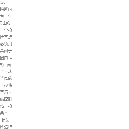
关事
港社会回复稳定，为来自世界各
炳强
地的企业和投资者创造了安全稳
家历
定和有利营商的环境。纵使过去
工作
两年充满挑战，香港金融市场一
希望
直保持稳定，联系汇率制度及各
雇主
个金融市场环节运作良好。同
到大
时，银行体系保持稳健，金融服
有关
务行业各环节表现优良，金融机
仍要
构将继续积极把握在香港和内地
社会
的发展机遇。
时进
read more
会整
治因
继续
展，
港人
他形
永远
安思