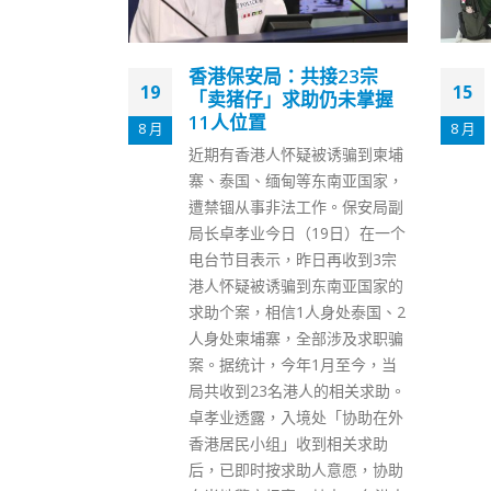
接23宗
杨何蓓茵：儿童染疫或致
15
14
助仍未掌握
脑炎家长勿忽视
8 月
12 月
香港儿童医院儿童社区疫苗接种
被诱骗到柬埔
中心、港铁青衣站社区疫苗接种
东南亚国家，
中心和卫生署母婴健康院今日
作。保安局副
（15日）起提供科兴疫苗接种服
19日）在一个
务。公务员事务局局长杨何蓓茵
日再收到3宗
今日到香港儿童医院和港铁青衣
东南亚国家的
站两间疫苗接种中心视察，她提
人身处泰国、2
醒，家长切勿忽视新冠病毒可在
部涉及求职骗
儿童身上导致的严重症状，包括
1月至今，当
脑炎。 杨何蓓茵表示，只有接种
人的相关求助。
新冠疫苗才能减低染疫后重症、
处「协助在外
死亡或严重后遗症的风险，年龄
到相关求助
介乎6个月至3岁幼童的家长现在
人意愿，协助
应安排为子女接种科兴疫苗，让