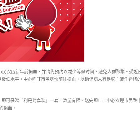
式
字
選人涉選舉舞弊 文: 朱家健
2023-12-18
鼓
30
励
向均羚：打破美西方政治破壞 積
市
香港公院探访明起无须预约一
1210區議會選舉
民
图睇清最新安排
2023-12-02
农
2023-01-31
历
選舉日踴躍投票
新
2023-11-30
年
前
吁市民农历新年前捐血，并请先预约以减少等候时间，避免人群聚集。受近
捐
至极低水平。中心呼吁市民尽快前往捐血，以确保病人有足够血液作适切
血
救
人〉
，即可获赠「利是封套装」一套，数量有限，送完即止。中心欢迎市民致
中
预约捐血。