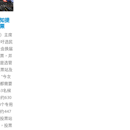
诞照
陈茂波：在港美资公司近
邓
18
11
1300家仅次内地及日本
判
进
11 月
9 月
21间社
财政司司长陈茂波昨日（17日）
保安
照常开
出席网上研讨会，向美国商界介
在一
苗。
绍香港作为国际金融中心的核心
风波
日（25
优势、在国家发展大局中的积极
30
）开放时
角色，以及为美国企业提供的广
而被
一（27
阔机遇。 陈茂波指，2019年，
中有
晚6
美国是本港的第六大外国直接投
内，
接种新
资来源地。今年首三季，港美双
案有
接种中心
边贸易强劲增长，香港出口美国
或以
种科兴
较去年同期增长17%，而自美国
炳强
的进口增长更接近21%。根据最
人深
新统计，美资在港开设的公司数
较低
目近1300家，仅次于内地及日
修，
本，位列第三。 陈茂波强调，香