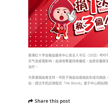
式
抹黑候
2023-12-18
2023-11-
向均羚：打破美西方政治破壞 積極投入
1210區議會選舉
2023-12-02
選舉日踴躍投票
2023-11-30
香港红十字会输血服务中心发言人今日（20日）呼
天气及疫情影响，血液收集量持续偏低，血库存量跌
治疗。
为答谢捐血者支持，市民于捐血站或捐血车成功捐血
站、透过手机应用程式「HK Blood」或于中心网站
Share this post