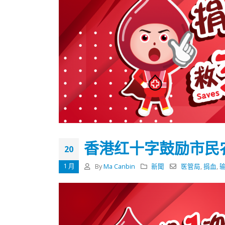
香港红十字鼓励市民
20
1 月
By
Ma Canbin
新聞
医管局
,
捐血
,
香港全港各区工商联永远名誉
選舉日
会长吴锡有出席2023首届中国
2023-11-
(深圳)乡村振兴产业博览会开幕