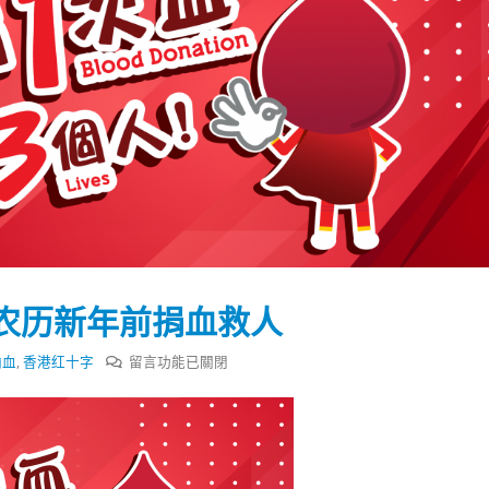
农历新年前捐血救人
在
输血
,
香港红十字
留言功能已關閉
〈香
港
踴躍投票 文: 朱家健
香港全港各区工商联永
红
会长吴锡有出席2023首
30
十
(深圳)乡村振兴产业博