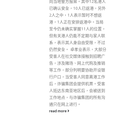
其中12名港人
子女及早得到疫苗的保护。她补
人已返港，另外
充，家长带同年幼子女到母婴健
示暂时不想返
康院接受服务时，亦可在该处接
返港中。当局
种科兴疫苗。 香港儿童医院会为
11人的位置，
年龄介乎6个月至17岁的幼童和
定期与家人联
青少年接种科兴疫苗，而年龄介
由受限，不过
乎5岁至11岁的儿童仍可继续在
业表示，大部分
该处接种复必泰疫苗。港铁青衣
接触到招聘广
站的社区疫苗接种中心为年龄6
上代购及推销
个月或以上人士接种科兴疫苗，
要协助开设银
并为12岁或以上人士提供复必泰
同意离港工作
疫苗。 点击预约接种疫苗
供机票。受害
read more
后，会被送到
集团的所有沟