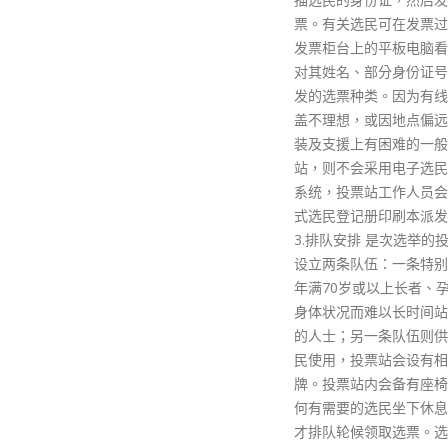
票。有关选民可在发票过程中从
发票柜台上的平板电脑看到并核
对其姓名、部分身份证号码和获
发的选票种类。因为有线网络覆
盖不理想，或因地点偏远而在安
装及支援上有困难的一般投票
站，则不会采用电子选民登记册
系统，投票站工作人员会采用正
式选民登记册印刷本派发选票。
3.排队安排 是次选举的投票站会
设立两条队伍：一条特别队伍供
年满70岁或以上长者、孕妇及因
身体状况而难以长时间站立排队
的人士；另一条队伍则供一般选
民使用，投票站会设有相关指示
牌。投票站内会备有座椅，供任
何有需要的选民坐下休息，稍后
才排队轮候领取选票。选举事务