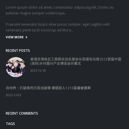
Praesent venenatis turpis vitae purus semper, eget sagittis velit
venenatis ptent taciti sociosqu ad litora…
VIEW MORE
RECENT POSTS
香港全港各区工商联永远名誉会长吴锡有出席2023首届中国
(深圳)乡村振兴产业博览会开幕式
2023-12-18
向均羚：打破美西方政治破壞 積極投入1210區議會選舉
2023-12-02
RECENT COMMENTS
TAGS
OMICRON
一国两制
习近平
何柏良
内地
医管局
围封强检
国安法
基本法
复必泰
大湾区
安心出行
强检
快测
快测阳性
教育局
新冠疫情
新冠疫苗
新冠肺炎
李家超
杨润雄
林郑月娥
核酸检测