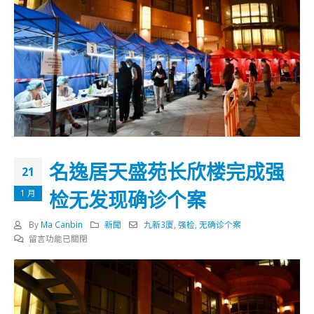
名逸居天盛苑长欣楼完成强
21
检无发现确诊个案
1 月
By
Ma Canbin
新聞
九新3厦
,
强检
,
无确诊个案
在
留言功能已關閉
〈名
逸
居
天
盛