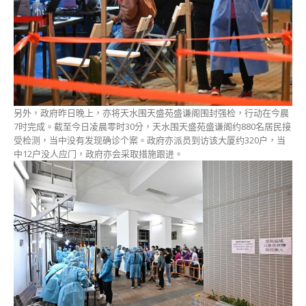
另外，政府昨日晚上，亦将天水围天盛苑盛谦阁围封强检，行动在今晨
7时完成。截至今日凌晨零时30分，天水围天盛苑盛谦阁约880名居民接
受检测，当中没有发现确诊个案。政府亦派员到访该大厦约320户，当
中12户没人应门，政府亦会采取措施跟进。