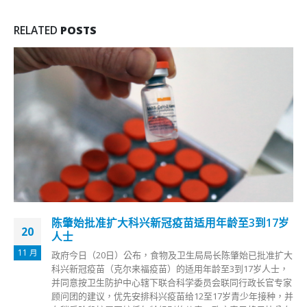
RELATED
POSTS
疟疾潜伏期最长30天 刘家献：部分病患未及时求
06
医致器官衰竭
8 月
非洲肆虐的疟疾袭港，在7月1日至8月4日期间，香港共录得输
入30宗外地传入的疟疾个案，短短几日间已录得两宗死亡个
案，更至少有19名病人正于公立医院留医，引起市民关注。医
管局总行政经理刘家献今早(6日)在电视节目表示，近日发现的