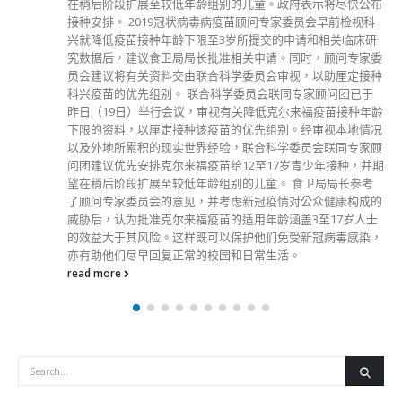
疟疾个案多于近年每年总数，部分患者于发病初期虽感不适但
未有求医，惟疟原虫已于体内肆虐一段时间，继而出现器官衰
竭，情况严重者甚至不幸离世。疟疾潜伏期多为7至30天，在
香港并不普遍，通常在非洲出现。他又呼吁市民出现不适，如
疲倦、头痛时，要尽快求医，并向医生披露旅行史。 刘家献
又指，公院现时主要透过口服药或静脉注射药物治疗疟疾，如
有需要会尝试将部分新冠病人调动到二线病房和北大屿山感染
控制中心，以腾出一线隔离病房应付疟疾患者。 至于新冠患
者方面，他透露仍有床位应付新冠疫情，亚博社区隔离中心正
处于备用状态，可于48小时内启用。医管局方面会尽量做到每
个联网都有床位，让新冠确诊者入住，以免耽误治疗。
read more
分類
公司資料