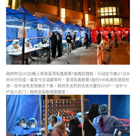
苑
长
欣
楼
完
成
强
检
无
发
现
确
政府昨日(20日)晚上将该荃湾名逸居第1座围封强检，行动在今晨(21日)6
诊
时45分完成。截至今日凌晨零时，荃湾名逸居第1座约590名居民接受检
个
测，当中没有发现确诊个案。政府亦派员到访该大厦约220户，当中15
案〉
户没人应门，政府会采取措施跟进。
中