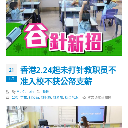
香港2.24起未打针教职员不
21
准入校不获公帑支薪
1 月
By
Ma Canbin
新聞
在
公帑
,
学校
,
打疫苗
,
教职员
,
教育局
,
疫苗气泡
留言功能已關閉
〈香
港
2.24
起
未