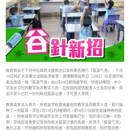
打
针
教
职
员
不
准
入
校
不
获
公
政府将会于下月中在政府大楼和办公处所率先推行「疫苗气泡」，下月
帑
24日将扩大至康文设施及学校等。香港教育局昨日（20日）向全港学校
支
发出信函，指「疫苗气泡」由2月24日起涵盖学校，所有幼稚园、中小
薪〉
学及补习社的教学及非教学人员、在校园内提供服务人士及到访者，须
中
出示至少已打一针的新冠疫苗记录，才可进入学校。
教育局发言人表示，所有由学校直接雇用的教学及非教学人员，若只接
种了一剂疫苗，须在2月24日的8星期内，即4月21日前完成接种两剂疫
苗。。持有效医学证明或怀孕员工可获豁免打针，但仍须3日做一次检
测。学校应妥善登记及保存有关疫苗记录的名册，并须于「疫苗气泡」
推行之前，尽快通知所有受影响者，即包括所有教职员、校巴营办商、