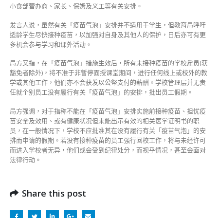
小食部营办商、家长、保姆及义工等有关安排。
发言人说，虽然有关「疫苗气泡」安排并不适用于学生，但教育局呼吁
适龄学生尽快接种疫苗，以加强对自身及其他人的保护，日后亦可有更
多机会参与学习和课外活动。
局方又指，在「疫苗气泡」措施生效后，所有未接种疫苗的学校雇员(获
豁免者除外)，将不准于非暂停面授课堂期间，进行任何线上或校外的教
学或其他工作，他们亦不会获发以公帑支付的薪酬。学校管理层并无责
任就个别员工没有履行有关「疫苗气泡」的安排，批出员工假期。
局方强调，对于指称不能在「疫苗气泡」安排实施前接种疫苗、担忧疫
苗安全及效用、或有健康状况但未能出示有效的相关医学证明书的职
员，在一般情况下，学校不应批准其在没有履行有关「疫苗气泡」的安
排而申请的假期。若没有接种疫苗的员工强行回校工作，将与未经许可
而进入学校者无异，他们或会受到纪律处分，而视乎情况，甚至会面对
法律行动。
Share this post