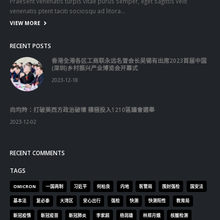
Praesent venenatis turpis vitae purus semper, eget sagittis velit
venenatis ptent taciti sociosqu ad litora…
VIEW MORE
RECENT POSTS
香港全港各区工商联永远名誉会长吴锡有出席2023首届中国
(深圳)乡村振兴产业博览会开幕式
2023-12-18
向均羚：打破美西方政治破壞 積極投入1210區議會選舉
2023-12-02
RECENT COMMENTS
TAGS
OMICRON
一国两制
习近平
何柏良
内地
医管局
围封强检
国安法
基本法
复必泰
大湾区
安心出行
强检
快测
快测阳性
教育局
新冠疫情
新冠疫苗
新冠肺炎
李家超
杨润雄
林郑月娥
核酸检测