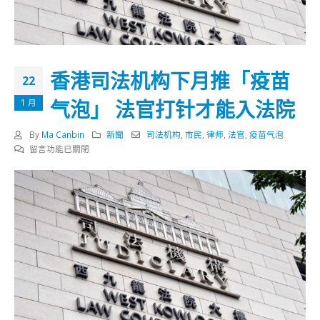
香港司法机构下月推「疫苗
22
气泡」 法官打针才能入法院
1 月
By
Ma Canbin
新聞
司法机构
,
市民
,
律师
,
法官
,
疫苗气泡
在
留言功能已關閉
〈香
港
司
法
机
构
下
月
推
「疫
苗
气