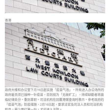
泡」
法
官
打
香港
针
才
能
入
法
院〉
中
政府大楼和办公室下月16日起实施「疫苗气泡」，所有进入办公场所的
政府雇员须已接种一针疫苗，否则视为「无故旷工」，持续缺勤者将面
临纪律处分，重则革职。司法机构在回覆港媒查询时表示，参考政府的
「疫苗气泡」防疫措施，2月16日起，要求法官及司法人员和司法机构
职员，最少要打第一针，才可进入法院。