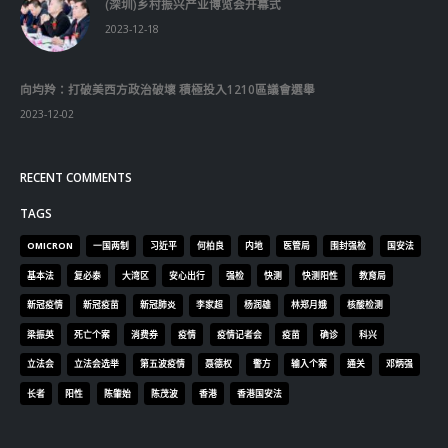
(深圳)乡村振兴产业博览会开幕式
2023-12-18
向均羚：打破美西方政治破壞 積極投入1210區議會選舉
2023-12-02
RECENT COMMENTS
TAGS
OMICRON
一国两制
习近平
何柏良
内地
医管局
围封强检
国安法
基本法
复必泰
大湾区
安心出行
强检
快测
快测阳性
教育局
新冠疫情
新冠疫苗
新冠肺炎
李家超
杨润雄
林郑月娥
核酸检测
梁振英
死亡个案
消费券
疫情
疫情记者会
疫苗
确诊
科兴
立法会
立法会选举
第五波疫情
聂德权
警方
输入个案
通关
邓炳强
长者
阳性
陈肇始
陈茂波
香港
香港国安法