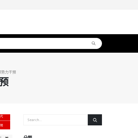
部势力干预
预
分類