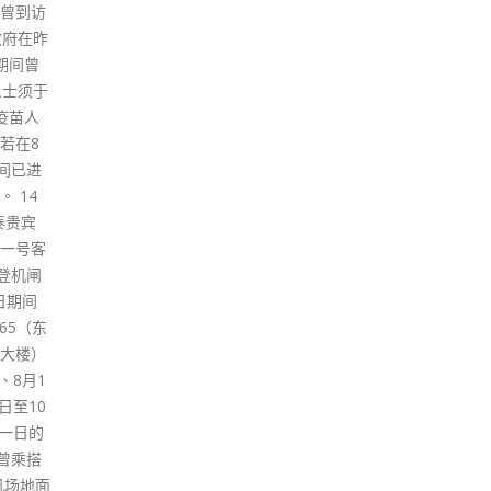
好防疫
上人
布，通关初期会实施配额制，供
坚持，
月，
有商务及恩恤需要的市民免检疫
地通
运动
进入大湾区，认为每日约1,000
政府与
感染
个名额较为适当。 林健锋指，商
，当局
日（
会可以协助政府当局登记及审查
，期望
议，
申请个案，核实申请人的身分；
抗疫需
至今
至于是否「先到先得」、有否抽
检讨
签机制，则要视乎政府决定。 他
良指
表示，商界有大批人士对免检疫
BA
通关期待已久，包括专业人士、
升，
工商、金融界，亦涵盖大老板及
个国
基层员工，认为审核机制必须具
诊数
备弹性。
议，
read more
的检
将港
居检
影响
read