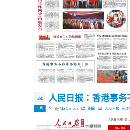
人民日报：香港事务
24
1 月
By
Ma Canbin
新聞
人民日报
,
外部
香港全港各区工商联永远名誉
選舉日
会长吴锡有出席2023首届中国
2023-11-
(深圳)乡村振兴产业博览会开幕