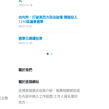
式
抹黑候選人涉選舉舞弊 文: 朱家健
2023-12-18
2023-11-30
極投入
向均羚：打破
香港公院探访明起无须预约一
1210區議會
图睇清最新安排
2023-12-02
2023-01-31
選舉日踴躍投
2023-11-30
關於我們
關於這個網站
這裡是個適合自我介紹、推薦相關網站或
在內容中納入工作經歷/工作人員名單的
地方。
民主教