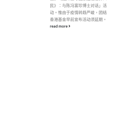
出发的航班的限制。
博士对话」活
read more
趋严峻，团结
活动须延期。