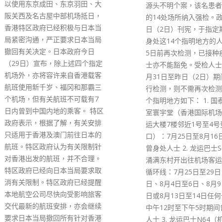
过去一段时间市民努力做
源头不明个案，该名患者曾到访
抗疫工作，希望未来继续
的14处场所纳入强检。政府在昨
从而让本港可以尽快与内
日（2日）刊宪，于指定期间曾
关。他续说，这亦是特区
身处这14个指明地方的人士须于
内地专家讨论的重要方向
5日前再次检测，已接种疫苗人
会全力以赴做好技术配套
士亦不能豁免。受检人士若在8
以相关技术方案配合防疫
月31日至昨日（2日）期间已进
要，早日达致通关。
行检测，则不需再次检测。 14
read more
个指明地方如下： 1. 国泰贵宾
室寰宇堂（香港国际机场一号客
运大楼7楼邻近1号至4号登机闸
口）：7月25日至8月16日期间
曾身处人士 2. 龙运巴士S65（东
涌满东村开出往机场客运大楼）
循环线：7月25日至29日、8月1
日、8月4日至6日、8月9日至10
日或8月13日至14日任何一日的
中午12时至下午5时期间曾乘搭
人士 3. 龙运巴士N64（机场地面