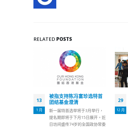
RELATED
POSTS
富珍选特首
日本限制香港出发航班不
29
03
合理香港特区政府要求撤
回所有限制
12 月
9 月
于3月举行，
日本宣布周五（30日）起所有来
15日展开。近
自中国内地及港澳的航班，只可
的全国政协常委