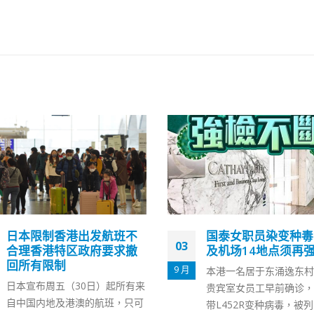
国泰女职员染变种毒 东涌
薛永恒冀做好技术配
18
及机场14地点须再强检
合防疫抗疫需要早日
通关
11 月
本港一名居于东涌逸东村的机场
创新及科技局局长薛永恒
贵宾室女员工早前确诊，并验出
（18日）出席一个活动
带L452R变种病毒，被列为本地