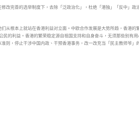
在修改完善的选举制度下，去除「泛政治化」，杜绝「港独」「反中」政
他们从根本上就站在香港利益对立面。中欧合作发展是大势所趋，香港的
欧盟公民的利益。香港的繁荣稳定源自祖国支持和自身奋斗，无须那些别有用
本准则，停止干涉中国内政、干预香港事务，改一改充当「民主教师爷」