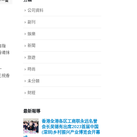
公司資料
副刊
娛樂
新聞
旅遊
時尚
未分類
財經
最新報導
远名誉
選舉日踴躍投票 文: 朱家健
香
届中国
会长
2023-11-30
览会开幕
(深