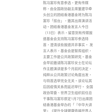
以使用东京成田、东京羽田、大
，更有传媒
阪关西及名古屋中部机场抵日，
主席董建华牵
香港特区政府已经积极与日本当
基金将为陈冯
局紧密沟通，严正要求日本当局
其出席演讲活
撤回有关决定。日本政府今日
发言人今日
（29日）宣布，除上述四个指定
留意到有传媒报
机场外，亦将容许来自香港载客
富珍参选特
航班使用新千岁、福冈和那霸三
并非事实。 发
个机场，但有关航班不可载有7
是智库组织，
日内曾到中国内地的乘客。 特区
策研究。基金
政府表示，根据了解，有关安排
珍女士在论坛
只适用于香港及澳门前往日本的
月前的决定，
航班。特区政府认为有关限制针
论角度出发，
对香港出发的航班，并不合理。
关。该论坛其
特区政府已经向日本当局要求取
迟举行。 全国
消有关限制。特区政府已经提醒
生组织前任总
本地航空公司尽快向受影响旅客
1月7日出席团
交代最新的航班安排，亦会继续
「『中华大讲
要求日本当局撤回所有针对香港
康造福世界人