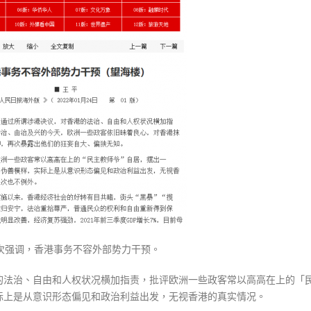
式
選人涉選舉舞弊 文: 朱家健
报：
2023-12-18
30
香
港
向均羚：打破美西方政治破壞 積
香港公院探访明起无须预约一
1210區議會選舉
事
图睇清最新安排
2023-12-02
务
2023-01-31
不
選舉日踴躍投票
容
2023-11-30
外
部
势
力
干
预〉
中
次强调，香港事务不容外部势力干预。
的法治、自由和人权状况横加指责，批评欧洲一些政客常以高高在上的「
际上是从意识形态偏见和政治利益出发，无视香港的真实情况。