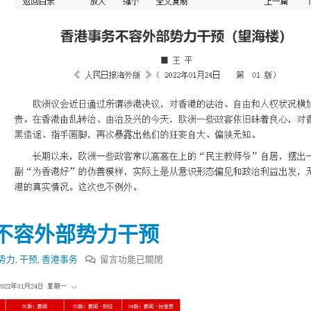
不容外部势力干预
在
势力
,
干预
,
香港事务
留言功能已關閉
踴躍投票 文: 朱家健
香港全港各区工商联永
〈人
会长吴锡有出席2023首
30
民
(深圳)乡村振兴产业博
日