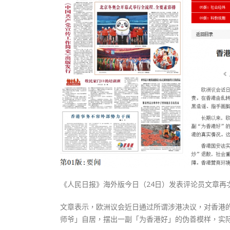
式
抹黑候
2023-12-18
2023-11-
向均羚：打破美西方政治破壞 積極投入
1210區議會選舉
2023-12-02
選舉日踴躍投票
2023-11-30
《人民日报》海外版今日（24日）发表评论员文章再
文章表示，欧洲议会近日通过所谓涉港决议，对香港
师爷」自居，摆出一副「为香港好」的伪善模样，实