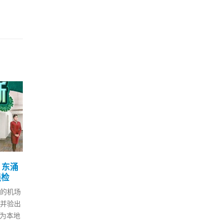
套配
林健锋指通关初期每日千
何
22
25
恢复
名较适当
续
日
11 月
5 月
本港与内地正商讨通关安排。行
今日
政府
政会议成员林健锋今日（22日）
后表示，
行证
表示，预料快将有通关好消息公