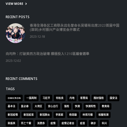
抹黑候選人涉選舉舞弊 文: 朱家健
2023-11-30
香港公院探访明起无须预约一图睇清最新安排
2023-01-31
關於我們
關於這個網站
這裡是個適合自我介紹、推薦相關網站或在內容中納入工作經歷/工作人
員名單的地方。
Get In Touch