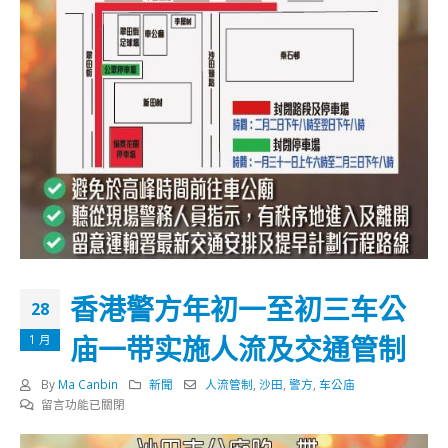
香港警方年初一至初三车公
28
庙一带实施人流及交通管制
1 月
By
Ma Canbin
新聞
人流管制
,
沙田
,
警方
,
车公庙
在
留言功能已關閉
〈香
港