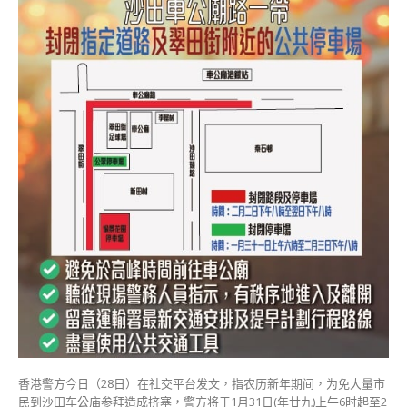
警
方
年
初
一
至
初
三
车
公
庙
一
带
实
施
人
流
及
交
通
管
香港警方今日（28日）在社交平台发文，指农历新年期间，为免大量市
制〉
民到沙田车公庙参拜造成挤塞，警方将于1月31日(年廿九)上午6时起至2