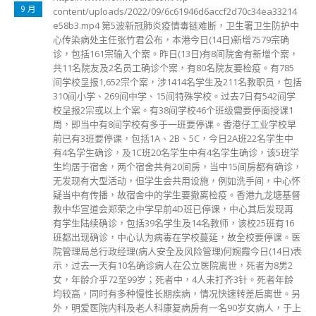
5 月
每两年检讨一次的最低工资，去年冻结于37.5元水平，最低工
资委员会现正进行新一轮法定最低工资水平的检讨。劳工及福
利局局长罗致光今日（29日）发表网志提到，委员会于今年4
月20日至5月31日，进行为期六星期的公众咨询。咨询期还有
两天就届满，欢迎社会人士把握时间，提交书面意见。他表
示，希望委员会能在有商有量、互谅互让的气氛下，就法定最
低工资的建议水平达成一致共识，并于今年10月底之前提交报
告，让行政长官会同行政会议作出决定。 「最低工资委员
会」（委员会）现正进行新一轮法定最低工资水平的检讨，作
为劳工及福利局局长，我不适宜在此刻就检讨工作公开表达意
见。根据《最低工资条例》（条例），委员会负责检讨法定最
低工资水平，并须向行政长官会同行政会议提交建议报告，及
后由行政长官会同行政会议作出决定。基于委员会就法定最低
工资水平的检讨和建议，都是经过详细分析、咨询社会各界，
以及于委员会内的商界、劳工界及学者1的反覆商讨，在过往
每一次的检讨，行政会议都接纳委员会的建议。 我在2018年5
月13日的网志，以「最低工资真的『跑输』通胀？」为题，分
析自2011年5月起实施法定最低工资，至2017年期间的通胀与
法定最低工资增长，结论是法定最低工资的累计升幅(23.2%)
稍为超越通胀(20.4%)。我在2019年4月28日的网志，以「法定
最低工资调高至每小时37.5元」为题，亦点出8.7%的增幅，虽
不是很高，亦已是历年增幅最大的一次。2020年的法定最低工