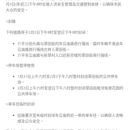
中
月3日(年初三)下午8时实施人流安全管理及交通管制安排，以确保市民
大众的安全。
○封路
下列道路将于2月2日下午8时至翌日下午8时封闭：
介乎沙田头路与翠田街的车公庙路西行慢线，届时车辆不准由车
公庙路西行慢线左转入翠田街。
介乎车公庙路与新翠村入口近新芳楼的翠田街南行慢线。
○停车场暂停使用
1月31日上午六时至2月3下午八时暂时封闭翠田街的公共停车
场。
2月2日上午六时至翌日下午八时暂时封闭翠田街毗邻愉景花园的
公共停车场。
○单车径临时封闭
运输署亦宣布临时封闭车公庙附近一带的单车径，以确保人流畅
顺及公众安全。