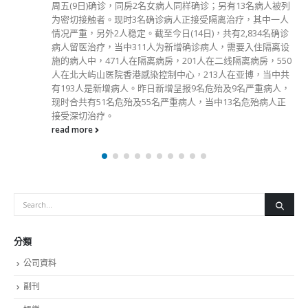
资水平检讨，委员会在获得大多数的共识下，建议维持法定最
低工资水平在每小时37.5元。 最低工资委员会的组成与职能
委员会根据条例第三部分的规定成立及组成。委员会揉合劳、
商、学与官的组合设计，确保委员会是一个多方平台，在成员
有商有量、互谅互让的情况下，就法定最低工资水平作出建
议。 不过，若社会滋生一种政治风气，「企硬」是「道德高
地」，「让步」是「放弃原则」，凡事只看谁的「拳头」大，
谁人大声谁正确，社会便只会分歧加深甚或撕裂，而多方平台
便难以发挥其功能。 条例亦规定委员会在执行其职能时，须
顾及在(1) 防止工资过低与(2) 尽量减少低薪职位流失的目标之
间，取得适当平衡；及(3)维持香港的经济发展及竞争力。坊间
有不少对法定最低工资水平的意见，例如应考虑到一个工作人
口要养活一家人、应与已发展地区看齐、应与综合社会保障援
助制度下两人、三人，甚至四人平均津贴水平看齐等等。不
过，委员会必须依法考虑的便是上述(1)与(2)的平衡，及(3)的
有关分析。 公众咨询 委员会于今年4月20日至5月31日，进行
为期六星期的公众咨询。咨询期还有两天就届满，欢迎社会人
士把握时间，提交书面意见。 今年十月底前交报告 委员会在
考虑了公众意见、研究及考虑政府调查的数据及资料、参考在
不同经济情境假设下就多个法定最低工资测试水平所进行的影
响评估结果后，便进入商讨的过程。如上述及在不同场合，我
都表达希望委员会能在有商有量、互谅互让的气氛下，就法定