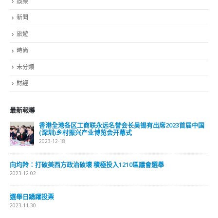
最低工资的建议水平达成一致共识，并于今年十月底之前提交
报告，让行政长官会同行政会议作出决定。 「一年一检」？
劳工界一直以来争取最低工资「一年一检」，而过往委员会的
检讨都是每两年进行一次。法例只规定行政长官须要求委员会
至少每两年作出报告一次；换言之，在法例层面「一年一检」
是可以的。不过，按现行的机制，检讨过程中所需要的研究、
分析及咨询等工作，只能在每两年检讨一次的框架下完成，
「一年一检」是不可行的。如要「一年一检」，便要大量压缩
研究、分析及咨询过程，又或是要改为以方程式调整法定最低
工资水平。前者属现有框架下的技术性调整，而后者则需进行
大手术，推倒现行的框架，重新塑造社会共识。就法定最低工
资水平的检讨周期，当委员会的检讨工作仍在进行中，现时不
是讨论日后是否一年一检的最佳时候。待今次委员会完成有关
检讨工作及提交报告后，我相信社会在适当时候可以重新讨论
这个问题。 1委员会除了主席外的非官守成员，来自劳工界、
商界及学术界的委员分别有三位。
read more