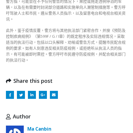
警方指，可能会在不予任何警告的情况下，票控或拖走违例停泊的车
辆，以及在有需要时封闭部分道路和实施单向人潮管制措施等。警方呼
吁驾驶人士和市民，遵从警务人员指示，以及留意电台和电视台相关资
讯。
此外，鉴于疫情反覆，警方将与其他执法部门紧密合作，并按《预防及
控制疾病规例》（第599F / G / I章）的既定程序及实际违规情况，采取
适当的执法行动，包括以口头解释、劝喻或警告方式，提醒市民配合规
例的要求。如有人刻意违反相关防疫规例，或拒绝听从执法人员的指
示，有可能被即时票控。警方呼吁市民遵守防疫规例，并配合相关部门
的执法行动。
Share this post
Author
Ma Canbin