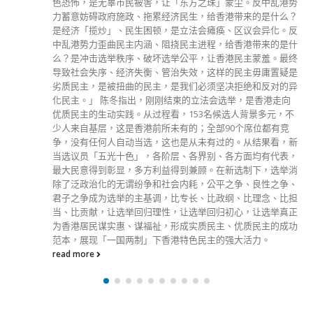
国人民和世界人民进一步看清了美式霸权主义和强权政治的丑
陋嘴脸。 发言人最后强调，香港是中国的特别行政区，不管
是制定实施香港国安法还是完善香港选举制度，都是中国内
政，美方没有任何资格横加干涉。美方一再玩弄无用的制裁把
戏，不仅充分显露出其践踏国际法和国际关系基本准则的蛮横
霸道，戳穿其维护「民主、人权、自由」的伪善面目，更暴露
其色厉内荏、黔驴技穷的「纸老虎」本质，令人不齿。我们对
此予以蔑视，并坚信此举只会加快他们在香港的代理人——反
中乱港分子的末日到来，只会搬起石头重重地砸在他们自己脚
上！
read more
分類
公司資料
副刊