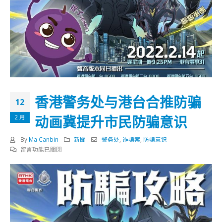
香港警务处与港台合推防骗
12
动画冀提升市民防骗意识
2 月
By
Ma Canbin
新聞
警务处
,
诈骗案
,
防骗意识
在
留言功能已關閉
〈香
港
警
务
处
与
港