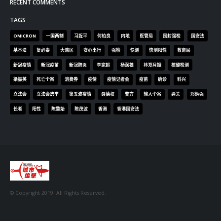
梁振英
死亡个案
消费券
疫情
疫情记者会
疫苗
确诊
科兴
立法会
立法会选举
第五波疫情
聂德权
警方
输入个案
通关
邓炳强
长者
阳性
陈肇始
陈茂波
香港
香港国安法
© Copyright 2019. All Rights Reserved.