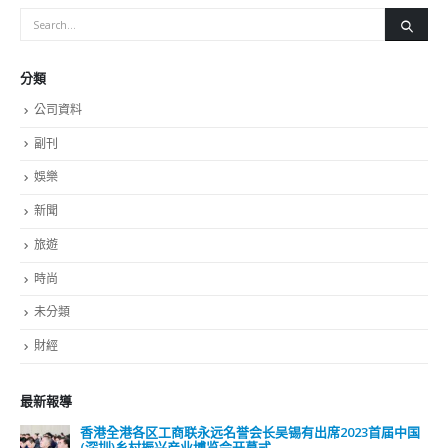
娛樂
新聞
旅遊
時尚
未分類
財經
最新報導
国
選舉日踴躍投票 文: 朱家健
2023-11-30
抹黑候選人涉選舉舞弊 文: 朱家健
2023-11-30
香港公院探访明起无须预约一图睇清最新安排
2023-01-31