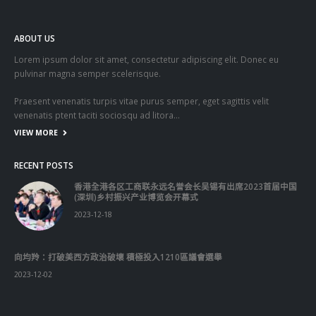
venenatis ptent taciti sociosqu ad litora…
VIEW MORE
RECENT POSTS
香港全港各区工商联永远名誉会长吴锡有出席2023首届中国
(深圳)乡村振兴产业博览会开幕式
2023-12-18
向均羚：打破美西方政治破壞 積極投入1210區議會選舉
2023-12-02
RECENT COMMENTS
TAGS
OMICRON
一国两制
习近平
何柏良
内地
医管局
围封强检
国安法
基本法
复必泰
大湾区
安心出行
强检
快测
快测阳性
教育局
新冠疫情
新冠疫苗
新冠肺炎
李家超
杨润雄
林郑月娥
核酸检测