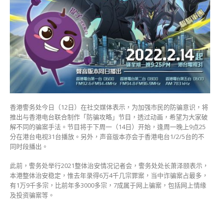
台
合
推
防
骗
动
画
冀
提
升
市
香港警务处今日（12日）在社交媒体表示，为加强市民的防骗意识，将
民
推出与香港电台联合制作「防骗攻略」节目，透过动画，希望为大家破
防
解不同的骗案手法。节目将于下周一（14日）开始，逢周一晚上9点25
骗
分在港台电视31台播放。另外，声音版本亦会于香港电台1/2/5台的不
意
同时段播出。
识〉
中
此前，警务处举行2021整体治安情况记者会，警务处处长萧泽颐表示，
本港整体治安稳定，惟去年录得6万4千几宗罪案，当中诈骗案占最多，
有1万9千多宗，比前年多3000多宗，7成属于网上骗案，包括网上情缘
及投资骗案等。