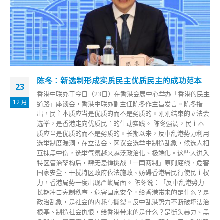
国务院港澳办：美方的所谓制裁令人不齿！
17
国务院港澳事务办公室发言人今日（17日）发表谈话，对美国
7 月
政府宣布对我中央驻港机构官员实施所谓制裁，并散布涉港营
商荒谬警示表示强烈愤慨和严厉谴责。 发言人表示，美方对
香港当前营商环境的评论纯属一派胡言。香港国安法保香港安
全、安定、安宁，有力推动香港由乱转治、重回正轨，也为香
港经济发展提供了良好的社会环境。一年来，香港的新股集资
额和银行体系总存款额等重要经济指标均大幅增长，国际投资
者普遍认为国安法实施后香港国际金融中心地位更加稳固，营
商环境更加优良。美方唱衰香港的谎言早已不攻自破。 发言
人表示，中国人民从来不信邪、也不怕邪。美方对中方官员的
所谓制裁，丝毫改变不了中国政府依法维护国家主权、安全、
发展利益和香港繁荣稳定的坚定决心，丝毫动摇不了中国政府
官员坚定捍卫国家利益、忠诚履行职责的钢铁意志，反而让中