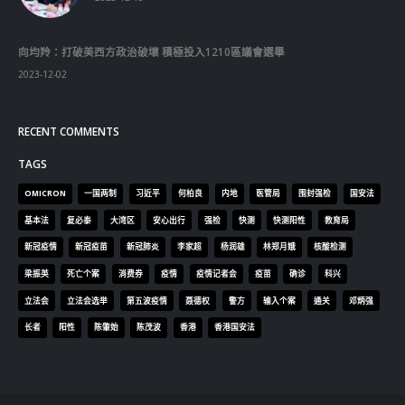
向均羚：打破美西方政治破壞 積極投入1210區議會選舉
2023-12-02
RECENT COMMENTS
TAGS
OMICRON
一国两制
习近平
何柏良
内地
医管局
围封强检
国安法
基本法
复必泰
大湾区
安心出行
强检
快测
快测阳性
教育局
新冠疫情
新冠疫苗
新冠肺炎
李家超
杨润雄
林郑月娥
核酸检测
梁振英
死亡个案
消费券
疫情
疫情记者会
疫苗
确诊
科兴
立法会
立法会选举
第五波疫情
聂德权
警方
输入个案
通关
邓炳强
长者
阳性
陈肇始
陈茂波
香港
香港国安法