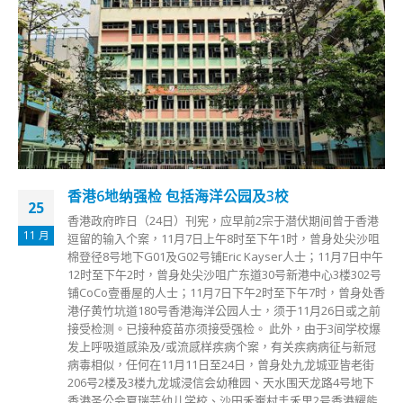
香港6地纳强检 包括海洋公园及3校
25
香港政府昨日（24日）刊宪，应早前2宗于潜伏期间曾于香港
11 月
逗留的输入个案，11月7日上午8时至下午1时，曾身处尖沙咀
棉登径8号地下G01及G02号铺Eric Kayser人士；11月7日中午
12时至下午2时，曾身处尖沙咀广东道30号新港中心3楼302号
铺CoCo壹番屋的人士；11月7日下午2时至下午7时，曾身处香
港仔黄竹坑道180号香港海洋公园人士，须于11月26日或之前
接受检测。已接种疫苗亦须接受强检。 此外，由于3间学校爆
发上呼吸道感染及/或流感样疾病个案，有关疾病病征与新冠
病毒相似，任何在11月11日至24日，曾身处九龙城亚皆老街
206号2楼及3楼九龙城浸信会幼稚园、天水围天龙路4号地下
香港圣公会夏瑞芸幼儿学校、沙田禾輋村丰禾里2号香港耀能