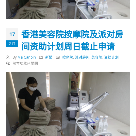
香港美容院按摩院及派对房
17
间资助计划周日截止申请
2 月
By
Ma Canbin
新聞
按摩院
,
派对房间
,
美容院
,
资助计划
在
留言功能已關閉
〈香
港
美
容
院
按
摩
院
及
派
对
房