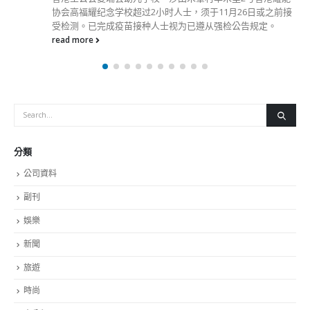
协会高福耀纪念学校超过2小时人士，须于11月26日或之前接
受检测。已完成疫苗接种人士视为已遵从强检公告规定。
read more
分類
公司資料
副刊
娛樂
新聞
旅遊
時尚