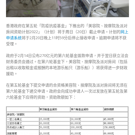
间
资
助
计
香港政府在第五轮「防疫抗疫基金」下推出的「美容院、按摩院及派对
划
房间资助计划2022」（计划）将于周日（20日）截止申请。计划的
网上
周
申请系统
将于2月20日晚上11时59分后停止接收申请。逾期申请将不获
日
受理。
截
止
政府于2月14日公布270亿元的第六轮基金拨款申请，并于翌日获立法会
申
财务委员会通过。在第六轮基金下，美容院、按摩院及派对房间（包括
请〉
出租以收取租金或报酬的本地游乐船只（游乐船））将获得进一步财政
中
援助。
在第五轮基金下提交申请的合资格美容院、按摩院及派对房间将无须在
第六轮基金下递交申请。政府会向成功申请人一次过发放在第五轮及第
六轮基金下应得的资助，资助款额如下：