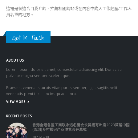
這裡是個適合自我介紹、推薦相關網站或在內容中納入工作經歷/工作人
員名單的地方。
Get In Touch
ABOUT US
Lorem ipsum dolor sit amet, consectetur adipiscing elit. Donec eu
pulvinar magna semper scelerisque.
Praesent venenatis turpis vitae purus semper, eget sagittis velit
venenatis ptent taciti sociosqu ad litora…
VIEW MORE
RECENT POSTS
香港全港各区工商联永远名誉会长吴锡有出席2023首届中国
(深圳)乡村振兴产业博览会开幕式
2023-12-18