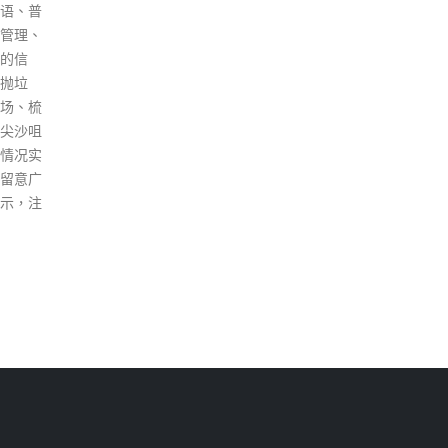
。 争取
及扳
read more
法 邓炳
理大
一年多
结，
平静，
百名
拘捕约
弥敦
包括鼓
砖块
暴力行
方发
过往少
后一
条例第
居道
。他强
铁通
市民解
牌，
久的订立
当时
的立法
片段
试图入
线，
透过影
向警
全或向
警方
规管。
示威
法，他期
警方
法工作
追捕