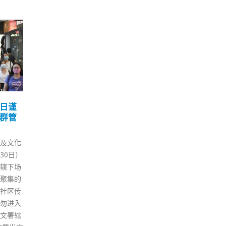
袭击
林郑：本港不可采「与病
香
08
15
票等
毒共存」策略否则通关更
7人
无期
教
9 月
1 月
19日举
行政长官林郑月娥今日（8日）
20
，今次
出席立法会质询时表示，香港不
间，
主义及
可以亦不应该采取「与病毒共
区冲
投票日
存」的防疫策略，否则与内地通
敦拔
，强调
关更无希望，她亦再次呼吁巿民
捕，
行为即
积极接种疫苗。 议员陈健波提
后，
节目上表
问，全球不少城市都采取「与病
林伟