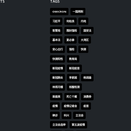
外部势
截停
妖魔化
捕时
会多向市
毒面
梁及
被告
时年
岁。
教导
对他
告建
其他
暴动
非法
TS
TAGS
个月
持汽
OMICRON
一国两制
下4
习近平
何柏良
内地
适哲
医管局
围封强检
国安法
月。