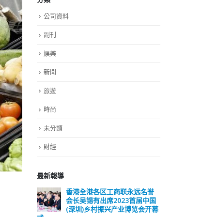
公司資料
副刊
娛樂
新聞
旅遊
時尚
未分類
財經
最新報導
远名誉
選舉日踴躍投票 文: 朱家健
香
届中国
会长
2023-11-30
览会开幕
(深