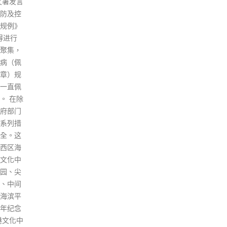
选举在
毒共存」的策略，当局要思考如
求情
进行，
何尽快恢复国际往来，保持本港
被判
括本土
的国际金融中心地位。林郑月娥
监3
亦会留
回应指，本港目前不应该亦不可
陈国
预行
以采取「与病毒共存」的政策，
（2
，果断
否则通关更加无望。本港在防止
（2
部署警
病毒输入，而即使有个案都防止
（2
一些策
进入社区方面有很大信心，下一
岁、
邓炳强
步将与中央商讨对接通关问题，
计师
抗，当
肯定并非「与病毒共存」。 林郑
行职
只要有
月娥感激市民配合防疫措施，在
业）
，即属
本地疫情稳定下，仍然坚持戴口
应）
上有包
罩，但近日的疫苗接种率令人担
们于
吁市民
心，指要在本月底前达至七成接
加士
指出这
种率的阶段性目标，每日的接种
知名
法行
剂量要达2.2万剂，但近日跌至1
另各
吓成
万多剂，情况令人担心。她再次
或适
叫人不
呼吁巿民为己为人，积极接种疫
指梁
国安
苗。
燃料