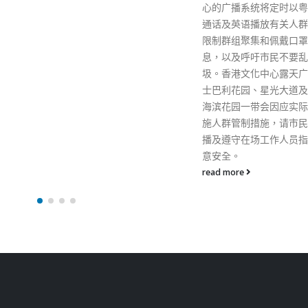
心的广播系统将定时以粤语、普
法，他提醒市民切勿参与
通话及英语播放有关人群管理、
不同场合向市民解释国安
限制群组聚集和佩戴口罩的信
强认为，香港国安法实施
息，以及呼吁市民不要乱抛垃
以来效果明显，社会回复
圾。香港文化中心露天广场、梳
当局就国安法及相关罪行
士巴利花园、星光大道及尖沙咀
150人，检控约100人，
海滨花园一带会因应实际情况实
励煽动掟砖、掟汽油弹等
施人群管制措施，请市民留意广
为的人士，亦激活了一些
播及遵守在场工作人员指示，注
用的法例，包括刑事罪行
意安全。
九及第十条的煽动意图罪
调，会争取在不同场合向
read more
释国安法。 对于谈论已
网络安全法，他表示相关
工作牵涉范围很大，例如
侵一些公共事业的系统，
响市民生活来威胁国家安
机构勒索，未来都会立法
至于《基本法》23条立
望本届政府可以就相关立