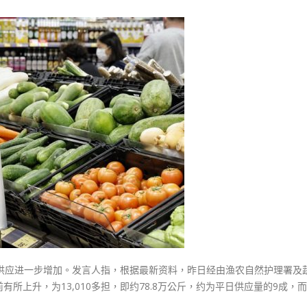
式
選人涉選舉舞弊 文: 朱家健
〈由
2023-12-18
30
内
地
向均羚：打破美西方政治破壞 積
香港公院探访明起无须预约一
1210區議會選舉
进
图睇清最新安排
2023-12-02
口
2023-01-31
蔬
選舉日踴躍投票
菜
2023-11-30
昨
达
78
万
公
斤
家
禽
及
品供应进一步增加。发言人指，根据最新资料，昨日经由渔农自然护理署及
肉
所上升，为13,010多担，即约78.8万公斤，约为平日供应量的9成，
类
恢