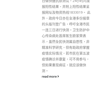
，24小时内呈
试。他最近没有外游纪录。 劳工
上阳性结果呈
及福利局已为相关办公室进行彻
33019。 此
底清洁及消毒，并会继续严格执
全港多份报章
行各项防疫措施，以及遵照卫生
呼吁全港市民
防护中心的建议，安排相关职员
。卫生防护中
接受检测。
生欧家荣表
read more
属自愿性，非
有助政府掌握
市民在第五波
可不用参与，
就应该做快