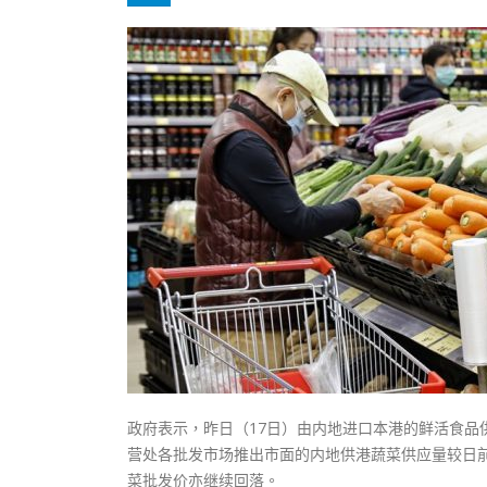
式
抹黑候
2023-12-18
2023-11-
向均羚：打破美西方政治破壞 積極投入
1210區議會選舉
2023-12-02
選舉日踴躍投票
2023-11-30
政府表示，昨日（17日）由内地进口本港的鲜活食
营处各批发市场推出市面的内地供港蔬菜供应量较日前有
菜批发价亦继续回落。