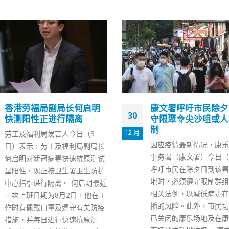
康文署呼吁市民除夕日谨
称选举风险包括孤狼
15
守限聚令尖沙咀或人群管
邓炳强：任何阻碍投
制
干预行为属违法
12 月
因应疫情最新情况，康乐及文化
立法会换届选举将于12月
事务署（康文署）今日（30日）
行，保安局局长邓炳强指
呼吁市民在除夕日到该署辖下场
选举的风险包括本土恐怖
地时，必须遵守限制群组聚集的
孤狼式恐袭，特区政府在
相关法例，以减低病毒在社区传
会部署警方快速应变部队
播的风险。此外，市民切勿进入
任何阻碍选民投票等干预
已关闭的康乐场地及在康文署辖
属违法。 邓炳强在电视