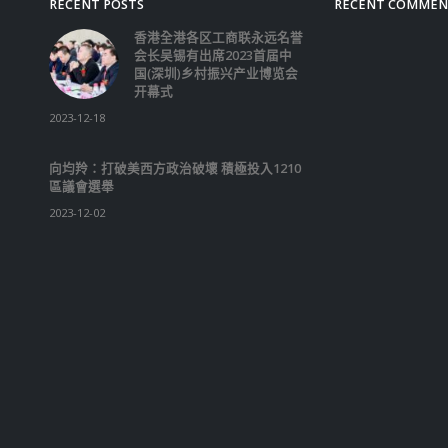
展开咨询，坦言必然会有
力想透过香港影响国家，
及抹黑23条，因此当局
民解说。
read more
RECENT POSTS
RECENT COMMEN
香港全港各区工商联永远名誉
会长吴锡有出席2023首届中
国(深圳)乡村振兴产业博览会
开幕式
2023-12-18