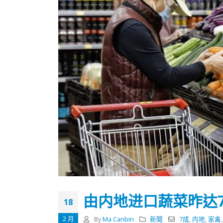
由内地进口蔬菜昨达
香港全港各区工商联永远名誉
選舉日
18
会长吴锡有出席2023首届中国
2023-11-
(深圳)乡村振兴产业博览会开幕
2 月
By
Ma Canbin
新聞
7成
,
内地
,
家禽