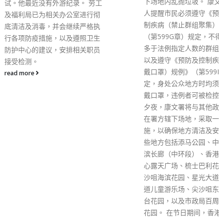
下场地内乱抛垃圾。 康文署发言
示，今次主要目标是确保
人提醒市民必须遵守《预防及控
安全、和平及不受干预下
制疾病（禁止群组聚集）规例》
他评估今次选举的风险包
（第599G章）规定，不得进行
恐怖主义、孤狼式恐袭，
多于法例指定人数的群组聚集，
意阻止选民进入票站等干
以及遵守《预防及控制疾病（佩
为。当局会留意网上情报
戴口罩）规例》（第599I章）规
及严谨执法，选举当日会
定，身处公众地方时均须一直佩
方快速应变部队，亦会在
戴口罩，违例者可被检控。 在除
略地点搜查可疑人士。 
夕夜，康文署将与其他政府部门
指，不论是软对抗或硬对
在署方辖下场地，采取一系列措
局的执法界线只有一条，
施，以确保地方清洁及安全。这
呼吁不投票、围堵票站等
些地方包括添马公园、中西区海
违法。他又说，留意到网
滨长廊（中环段）、香港文化中
括不在香港等的人士，呼
心露天广场、梳士巴利花园、尖
当日不投票或投白票，他
沙咀海滨花园、星光大道、中间
是违反《选举（舞弊及非
道儿童游乐场、尖沙咀东海滨平
为）条例》，如果涉及恐
台花园，以及市政局百周年纪念
份，又或者连同外国势力
花园。 在节日期间，香港文化中
投票，更有机会违反香港