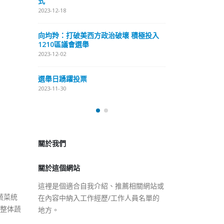
式
抹黑候選人涉選舉舞弊 文: 朱家健
2023-12-18
2023-11-30
極投入
向均羚：打破
香港公院探访明起无须预约一
1210區議會
图睇清最新安排
2023-12-02
2023-01-31
選舉日踴躍投
2023-11-30
關於我們
關於這個網站
這裡是個適合自我介紹、推薦相關網站或
在內容中納入工作經歷/工作人員名單的
地方。
蔬菜统
而整体蔬