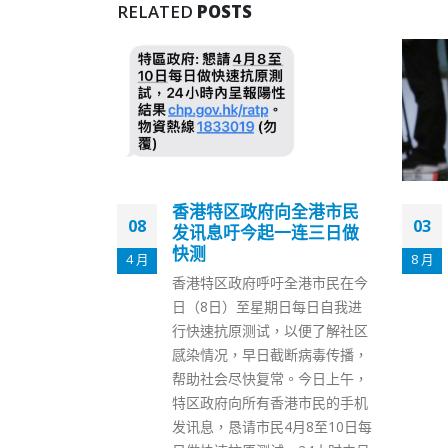
RELATED
POSTS
向全港市民
香港劳福局副局长何启明
03
30
一连三日做
快测阳性正进行隔离
8 月
12 月
劳工及福利局发言人今日（3
全港市民在今
日）表示，劳工及福利局副局长
日每日自我进
何启明对新冠病毒快速抗原测试
以便了解社区
呈阳性，现正按卫生署卫生防护
断病毒传播，
中心指引进行隔离。 何启明最近
。今日上午，
一次上班日期为8月2日，他在工
港市民的手机
作时有佩戴口罩及遵守有关防疫
月8至10日每
措施，并每日进行快速抗原测