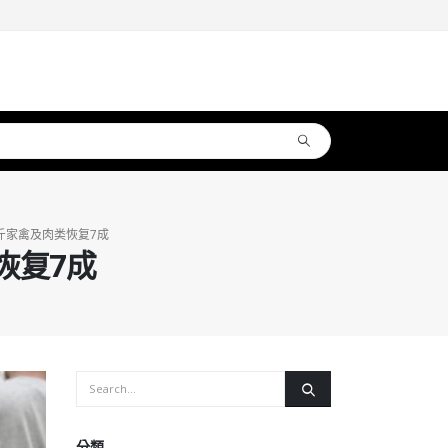
斤家禽及肉类恢复7成
恢复7成
分類