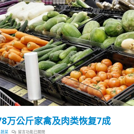
78万公斤家禽及肉类恢复7成
踴躍投票 文: 朱家健
香港全港各区工商联永
会长吴锡有出席2023首
30
(深圳)乡村振兴产业博
在
,
蔬菜
留言功能已關閉