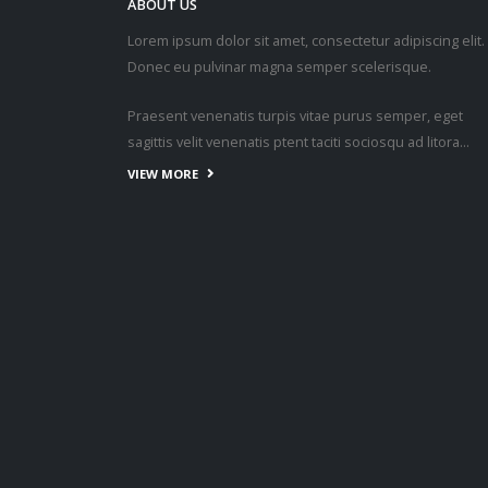
Get In Touch
ABOUT US
Lorem ipsum dolor sit amet, consectetur adipiscing elit.
Donec eu pulvinar magna semper scelerisque.
Praesent venenatis turpis vitae purus semper, eget
sagittis velit venenatis ptent taciti sociosqu ad litora…