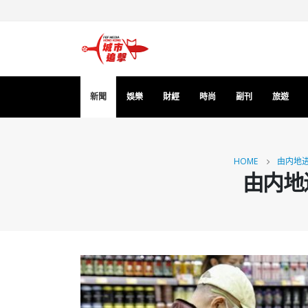
新聞
娛樂
財經
時尚
副刊
旅遊
HOME
由内地进
由内地