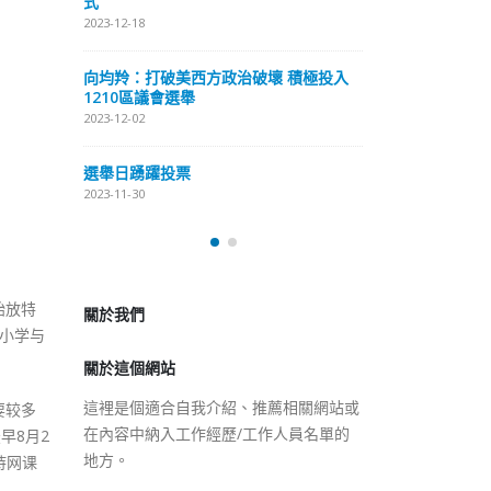
式
抹黑候選人涉選舉舞弊 文: 朱家健
2023-12-18
2023-11-30
極投入
向均羚：打破
香港公院探访明起无须预约一
1210區議會
图睇清最新安排
2023-12-02
2023-01-31
選舉日踴躍投
2023-11-30
關於我們
始放特
關於這個網站
小学与
這裡是個適合自我介紹、推薦相關網站或
在內容中納入工作經歷/工作人員名單的
地方。
要较多
早8月2
持网课