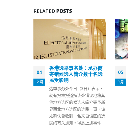
RELATED
POSTS
处：承办商
香港立法会议员陈家珮快
05
12
介数十名选
测阳性正居家隔离 曾与叶
刘淑仪孙玉菡参加活动
9 月
8 月
3日）表示，
立法会议员陈家珮昨日(4日)有喉
处错误地将其
咙痛，快测确诊，今日(5日)亦有
人简介寄予新
轻微发烧，现正居家隔离，子女
选民一事，该
会暂托家人照顾。 陈家珮在社交
来自该区的选
平台贴文，指昨日早上出门前，
悉上述事件
快测结果并没有染疫，直至昨晚