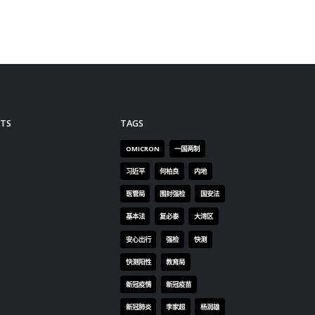
趋势也许能带给我们一些启示：
要对问题的成因和结构有所了
解，既要看眼前的数字，更要看
趋势及影响其变化的原因，才能
对前景具有预视力并作出适当的
应变。 比方说，疫情的确对经济
造成了打击，但现时情况已大致
稳住。新一轮消费券已于四月发
TS
TAGS
放，本地四月份的零售和饮食业
OMICRON
一国两制
收益数字应可看到较明显的回
升，预计两期的消费券合共可为
习近平
何柏良
内地
经济带来1.2个百分点的提振作
医管局
围封强检
国安法
用。而在包括新一轮保就业计划
基本法
复必泰
大湾区
等支援企业的措施支持下，营商
信心也逐步回稳，四月香港PMI
安心出行
强检
快测
与中小企业务收益动向指数回
快测阳性
教育局
升。综合而言，在全年经济预测
新冠疫情
新冠疫苗
下调、失业率仍趋升，以及资金
逐步外流的形势下，我们应如何
新冠肺炎
李家超
杨润雄