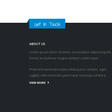
Get In Touch
ABOUT US
Lorem ipsum dolor sit amet, consectetur adipiscing elit.
Donec eu pulvinar magna semper scelerisque.
Praesent venenatis turpis vitae purus semper, eget
sagittis velit venenatis ptent taciti sociosqu ad litora…
VIEW MORE