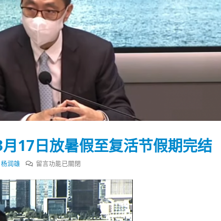
3月17日放暑假至复活节假期完结
在
,
杨润雄
留言功能已關閉
〈杨
润
踴躍投票 文: 朱家健
香港全港各区工商联永
雄：
会长吴锡有出席2023首
30
中
(深圳)乡村振兴产业博