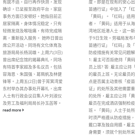
度，即是在现有的安心出行「疫
今天起增至两个，市民可
苗通行证」中加入了「红码」及
动接种站接种第一剂、第
「黄码」。「红码」适用于确诊
第三剂疫苗；政府已陆续
者，「黄码」适用于从海外或台
疫苗接种中心和公立医院
湾地区抵港人士，这一新措施已
苗接种站增加接种间或人
于9日生效。劳福局发布与「疫
用接种点的接种能力。 
苗通行证」「红码」及「黄码」
周六上午九时起，政府的
防疫措施有关常见问题解答。 问
种计划专题网站的预约系
1: 雇主可否拒绝持「黄码」的雇
会开放多一周的接种疫苗
员上班? 答: 雇主应让持「黄码」
额，即市民可以预约在未
的雇员上班。无论雇员的工作地
内接种。 由1月21日起
点是否属主动查核「疫苗通行
增加教育局九龙塘教育服
证」的处所及其他需要重点保护
及九龙湾体育馆两间社区
的处所，雇主应让持「黄码」的
种中心，让市民接种复必
雇员在完成酒店强制检疫后上
苗。市民可由1月18日上
班。「黄码」人士于处所内上班
开始预约。
时须严格遵从防疫措施，包括佩
read more
戴口罩及独自用膳。雇主如按自
身需要，须就个别处所采取额外