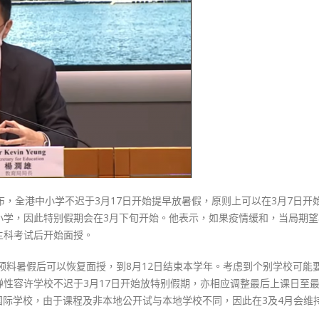
式
小
選人涉選舉舞弊 文: 朱家健
2023-12-18
学
30
最
向均羚：打破美西方政治破壞 積
迟
香港公院探访明起无须预约一
1210區議會選舉
3
图睇清最新安排
2023-12-02
月
2023-01-31
17
選舉日踴躍投票
日
2023-11-30
放
暑
假
至
布，全港中小学不迟于3月17日开始提早放暑假，原则上可以在3月7日开
复
小学，因此特别假期会在3月下旬开始。他表示，如果疫情缓和，当局期望
活
主科考试后开始面授。
节
假
，预料暑假后可以恢复面授，到8月12日结束本学年。考虑到个别学校可能
期
性容许学校不迟于3月17日开始放特别假期，亦相应调整最后上课日至最
完
立及国际学校，由于课程及非本地公开试与本地学校不同，因此在3及4月会维
结〉