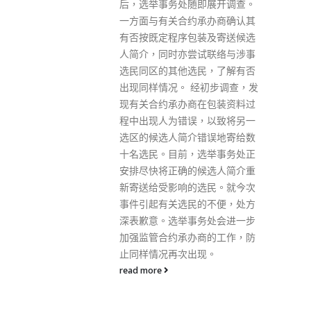
即展开调查。
有感不适，自行再作快测，发现
承办商确认其
确诊，已呈报至政府平台，家庭
装及寄送候选
事务方面已安顿好。她指目前正
试联络与涉事
居家隔离，身体情况稳定，只有
民，了解有否
轻微发烧及喉咙痛，有待完成隔
经初步调查，发
离，重新投入服务。 她昨日曾出
在包装资料过
席公开活动，同场有文化体育及
，以致将另一
旅游局局长杨润雄。上周六(3日)
错误地寄给数
曾出席纪念馆的揭幕典礼，同场
选举事务处正
有特首李家超及多名议员，包括
候选人简介重
容海恩、朱国强、葛珮帆及林健
选民。就今次
锋等。上周五(2日)曾于筲箕湾爱
的不便，处方
东村举办其办事处开幕礼，出席
务处会进一步
人士有行政会议召集人叶刘淑仪
商的工作，防
及劳工及福利局局长孙玉菡等。
现。
read more