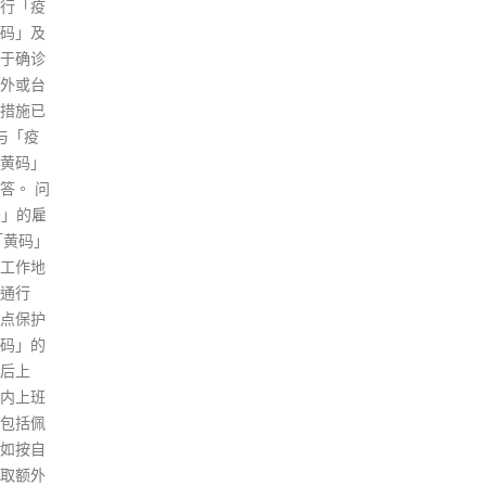
利用流
3.5%，下调到1至2%。这意味本
刚、
二剂或
港GDP在2021年增长6.3%后，
业强
在社区
复苏的动力比预期还要疲弱。 陈
及房
新冠疫
茂波网志全文： 第五波新冠肺炎
局常
手，尽
疫情严重打击了今年头几个月的
港铁
此外，由
经济表现，支持经济的三头马车
铁公
疫苗接
——出口、私人消费及固定投资
铁公
统，将
表现均欠佳，令今年首季经济收
内地
预约名
缩4%，中断了之前四季的增长
皇台
来四周
势头。受疫情影响，预计四月份
站，
，政府会
的经济数据仍然偏弱，经过最近
邻九
务中心
的定期覆检，我们决定将本港全
车站
疫苗接
年经济增长的预测由原来的2至
个出
泰疫
3.5%，下调到1至2%。这意味本
铺。
午九时
港GDP在2021年增长6.3%后，
坐特
复苏的动力比预期还要疲弱。除
土瓜
了疫情的打击，中美关系张力持
设计
续、国际地缘政治局势紧张，外
中，
围通胀升温及加息趋势，都困扰
参与