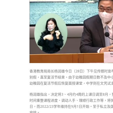
式
抹黑候
2023-12-18
2023-11-
向均羚：打破美西方政治破壞 積極投入
1210區議會選舉
2023-12-02
選舉日踴躍投票
2023-11-30
香港教育局局长杨润雄今日（28日）下午见传媒时宣
别假，直至复活节结束。由于幼稚园假期日数不及中
幼稚园在复活节假后恢复面授课堂，中学则在文凭试
杨润雄指出，决定将3、4月约4周的上课日调至8月
时间重整课程进度、调动人手、理顺行政工作等，将弹
日，而2022/23学年维持在9月1日开始。至于私
安排。