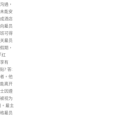
着全球以至本港的经济前景。 本
逾百
周将发表的失业率是二至四月份
事，
数字，期内仍反映着疫情高峰期
社区
的状况，故可以预期数字将进一
港铁
步恶化。但是，过去这一个多月
和历
疫情逐步受控，社交距离措施亦
务团
分阶段放宽，向前看的话，只要
中心
疫情持续回稳，失业率可望见底
可为
及渐有改善。 回看过去几年失业
随着
率数字的变化，粗略地概括，
线开
2020年可说是「三级跳」，由
最长
3.4%起步，一年内呈「3、4、
九龙
5、6」升势，失业率在年底攀升
更高
至6.6%；2021年则是「7、6、
员并
5、4」的「三级降」形态，年初
司为
曾高见7.2%，年底回落到4%。
力。
踏进2022年，却因上述因素在数
read
个月内已经跳升至超过5%。 这