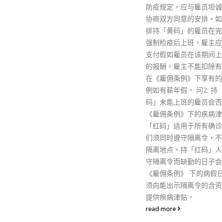
防疫规定，应与雇员坦诚沟通，
协商双方同意的安排。如未能安
排持「黄码」的雇员在完成酒店
强制检疫后上班，雇主应向雇员
支付假如雇员在该期间上班可得
的报酬。雇主不能扣除有关雇员
在《雇佣条例》下享有的假期，
例如有薪年假。 问2: 持「红
码」未能上班的雇员会否享有
《雇佣条例》下的疾病津贴? 答:
「红码」适用于所有确诊者。他
们须同时遵守隔离令，不能离开
隔离地点。持「红码」人士因遵
守隔离令而缺勤的日子会被视为
《雇佣条例》 下的病假日。雇主
须向能出示隔离令的合资格雇员
提供疾病津贴。
read more