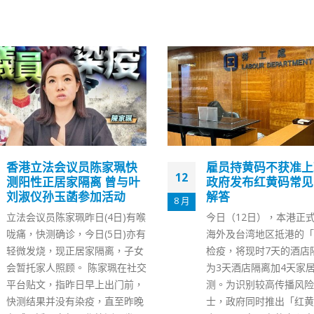
雇员持黄码不获准上班？
本月21日起加开两
07
政府发布红黄码常见问题
接种中心预约名额扩
解答
1 月
公务员事务局局长聂德权
今日（12日），本港正式实施由
政府会多管齐下提高新冠
海外及台湾地区抵港的「3+4」
种量，并加快疫苗的接种
检疫，将现时7天的酒店隔离改
包括增加社区疫苗接种中
为3天酒店隔离加4天家居医学监
立医院新冠疫苗接种站的
测。为识别较高传播风险的人
间，以回应市民对接种疫
士，政府同时推出「红黄码」制
求。 其中，新冠疫苗流