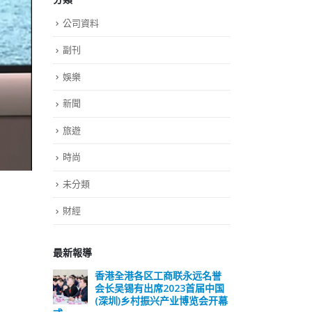
公司資料
副刊
娛樂
新聞
旅遊
時尚
未分類
財經
最新報導
远名誉
選舉日踴躍投票 文: 朱家健
香
届中国
会长
2023-11-30
览会开幕
(深