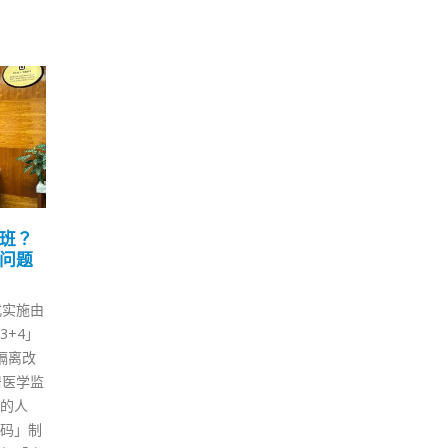
间疫苗
陈茂波：香港经济复苏动
行
15
08
至4周
力疲弱 疫情受控可望回稳
冀
5 月
6 月
表示，
第五波新冠肺炎疫情严重打击今
行政
疫苗接
年首几个月的经济表现，财政司
日）
速度，
司长陈茂波今日（15日）在网志
湾站
心和公
中表示，受疫情影响，预计4月
6月
接种
份的经济数据仍然偏弱，经过最
参与
苗的需
近的定期覆检，决定将本港全年
议员
动接种站
经济增长的预测由原来的2至
周松