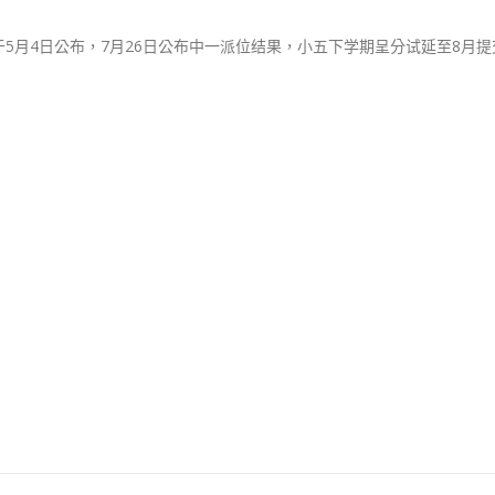
中
5月4日公布，7月26日公布中一派位结果，小五下学期呈分试延至8月提