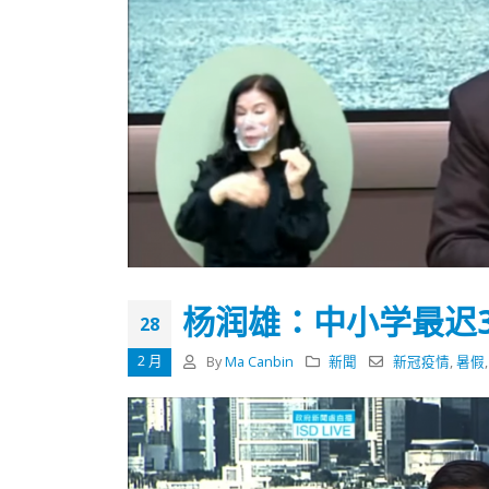
杨润雄：中小学最迟
28
2 月
By
Ma Canbin
新聞
新冠疫情
,
暑假
香港全港各区工商联永远名誉
選舉日
会长吴锡有出席2023首届中国
2023-11-
(深圳)乡村振兴产业博览会开幕