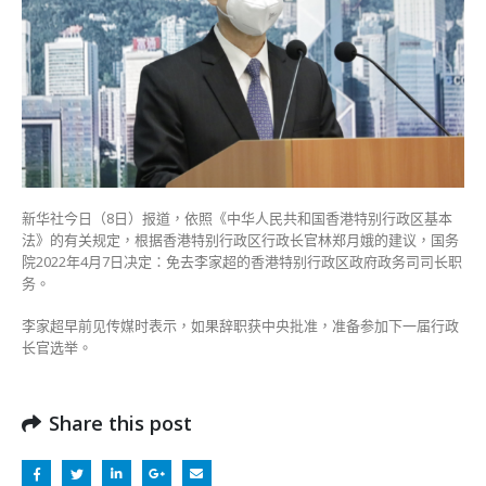
超
辞
去
香
港
政
务
司
司
长
新华社今日（8日）报道，依照《中华人民共和国香港特别行政区基本
职
法》的有关规定，根据香港特别行政区行政长官林郑月娥的建议，国务
务〉
院2022年4月7日决定：免去李家超的香港特别行政区政府政务司司长职
中
务。
李家超早前见传媒时表示，如果辞职获中央批准，准备参加下一届行政
长官选举。
Share this post