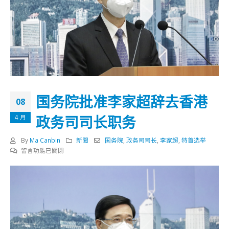
国务院批准李家超辞去香港
08
政务司司长职务
4 月
By
Ma Canbin
新聞
国务院
,
政务司司长
,
李家超
,
特首选举
在
留言功能已關閉
〈国
务
院
批
准
李
家