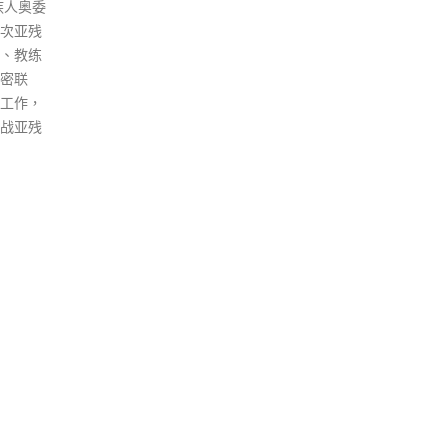
或作出
至今
多个项目之一。 活动将于当日上
动等，
检测
午9时30分至下午12时30分在天
指出，检
5人
水围天业路公园人造草地球场举
检查，
控处
行。参加者可以使用大型吹气滑
刑及性事
会表
水梯、迷宫嬉水区、手摇船及水
类公众
物管
弹床等游戏设施，供亲子嬉水消
国籍或
在外
暑。已预先登记的参加者请携同
辱该类
能为
门票按已报名时段出席，部分名
会不利
量安
额亦预留供市民即场参加，额满
，为全面
或安
即止。如有查询，请在办公时间
查员在
宿，
内致电2478 4342与元朗区康乐
有效防
截至
事务办事处或26823197与天业
全或因
查共
路公园联络。 另外，人造草地球
的行为
切接
场旁边的人造沙滩球场当日上午
需要。
接触
亦设有多个富趣味性的游戏摊
影片中
次密
位，例如抛环游戏、手部彩绘、
，包括
者3
自制大型泡泡、凿冰和搭建水管
行或损
read
小游戏等，欢迎市民即场参与。
的行为
read more