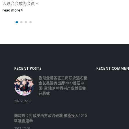
或活动所作的描绘或表现
视作认同、美化或煽动该
或活动的内容；顾及防范
危害国家安全行为或活动
责，及香港居民维护国家
统一和领土完整的共同义
上映影片可能构成危害国
或危害维护国家安全，检
得出影片不宜上映的结论
列出检查员应考虑的一些
包括考虑影片上映会否削
的国家安全意识或对遵守
重视，或扭曲他们对何谓
观念，因而导致或鼓励观
试法，干犯《港区国安法
出危害国家安全的行为或
被视为与香港的有关的纪
检查员在考虑影片内容时
审慎，原因是本地观众可