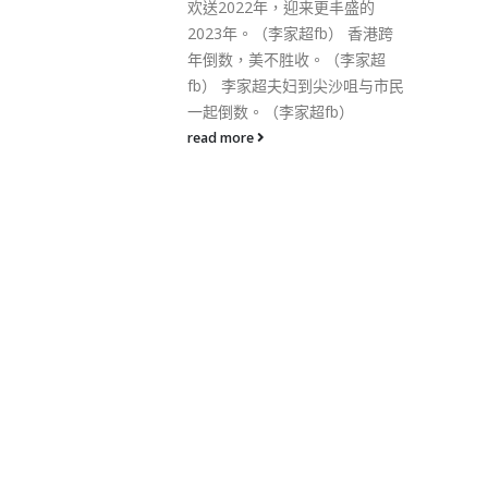
排，可让主席一职在符合联合会
来更丰盛的
会章的要求下顺利过渡；亦有助
fb） 香港跨
廉政专员胡英明处理联合会的衔
。（李家超
接工作。 白韫六2022年1月以时
到尖沙咀与市民
任廉政专员身份，在中央人民政
超fb）
府和香港特别行政区政府批准
下，成功当选联合会主席。白韫
六在过去10年一直积极参与联合
会工作，更自2017年起担任联合
会培训委员会召集人，成功推动
多项联合会培训项目。在未来12
个月，他会继续带领联合会推进
多项计划，及协助衔接工作。 联
合会于2006年成立，是一个独立
及非政治性反贪组织，专责推广
及促进有效落实《联合国反腐败
公约》，并协助全球各国反贪机
构预防和对抗贪污。目前已有约
150个国家和地区的反贪机构加