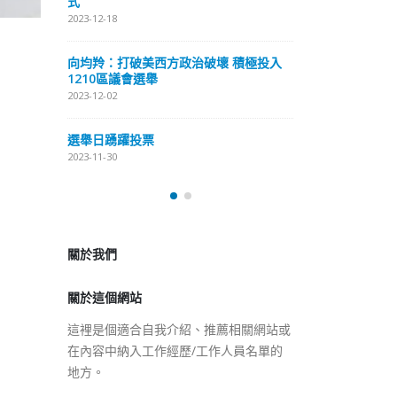
式
抹黑候選人涉選舉舞弊 文: 朱家健
2023-12-18
2023-11-30
極投入
向均羚：打破
香港公院探访明起无须预约一
1210區議會
图睇清最新安排
2023-12-02
2023-01-31
選舉日踴躍投
2023-11-30
關於我們
關於這個網站
這裡是個適合自我介紹、推薦相關網站或
在內容中納入工作經歷/工作人員名單的
地方。