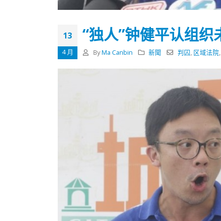
式
抹黑候
2023-12-18
2023-11-
“独人”钟健平认组织
向均羚：打破美西方政治破壞 積極投入
13
1210區議會選舉
4 月
By
Ma Canbin
新聞
判囚
,
区域法院
2023-12-02
選舉日踴躍投票
2023-11-30