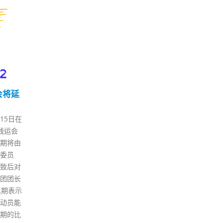
指引
香港天业路公园周日举办
澳门
14
06
节拒
亲水活动大型滑水梯任玩
新一
招
7 月
7 月
香港康乐及文化事务署（康文
年电影检
澳门
署）将于7月17日（星期日）在
订《电
毒感
天水围举办“欢乐公园
《有关
(5
Happy@Parks”系列活动“天水乐
﹙下称
第4
无穷．天业路公园”，提供不同
在检查
例，
类型的免费嬉水活动。此活动由
安法》
黄码
香港赛马会独家赞助，是香港赛
众的国
人群
马会拨款6亿3000万元支持政府
身试
月1
为庆祝特区成立25周年而举办的