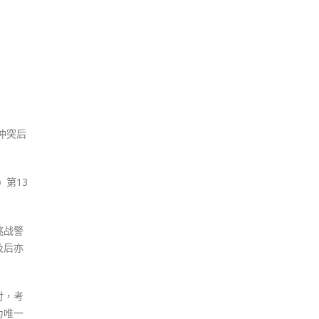
冲突后
。
》第13
挑战警
及后亦
对，考
为唯一