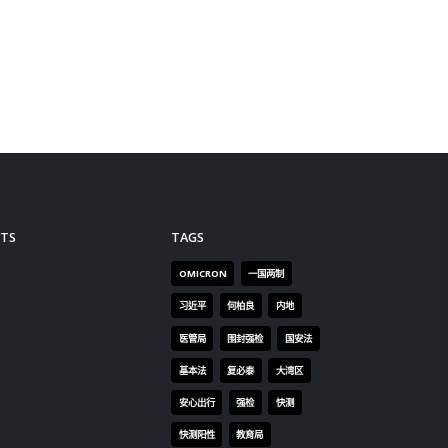
，及被
等行为
和制止
的职
主权、
务；如
家安全
查员应
。 指引
事项，
弱观众
法纪的
合法的
众以身
》或作
活动；
录片，
须更加
能有较