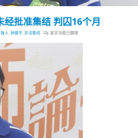
式
選人涉選舉舞弊 文: 朱家健
2023-12-18
30
未经批准集结 判囚16个月
向均羚：打破美西方政治破壞 積
香港公院探访明起无须预约一
1210區議會選舉
图睇清最新安排
在
,
独人
,
钟健平
,
非法集结
留言功能已關閉
2023-12-02
2023-01-31
〈“独
人”
選舉日踴躍投票
2023-11-30
钟
健
平
认
组
织
未
经
批
准
集
结