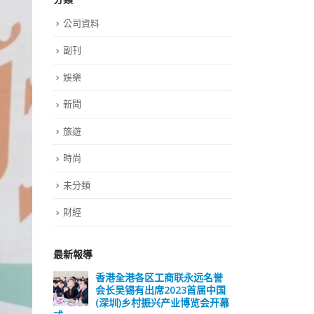
公司資料
副刊
娛樂
新聞
旅遊
時尚
未分類
財經
最新報導
远名誉
選舉日踴躍投票 文: 朱家健
香
届中国
会长
2023-11-30
览会开幕
(深