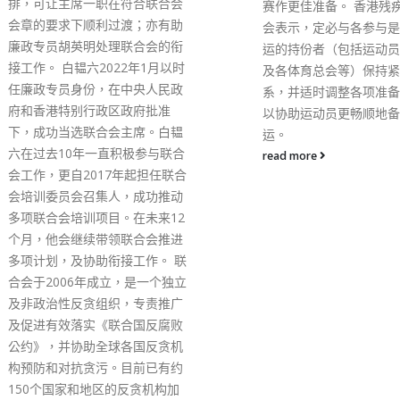
法，干犯《港区国安法》
赛作更佳准备。 香港残疾人奥委
危害国家安全的行为或活
会表示，定必与各参与是次亚残
检查员不应接受。 指引
运的持份者（包括运动员、教练
查员需依据三项法律原则
及各体育总会等）保持紧密联
包括该影片的描绘、 酷
系，并适时调整各项准备工作，
等；该影片是否提及某一
以协助运动员更畅顺地备战亚残
人士的肤色、种族、原属
运。
性别等，而以此污蔑或侮
read more
人士；该影片的上映是否
于国家安全。 指引提到
落实《港区国安法》，检
履行条例下的职务时，对
范或制止任何危害国家安
其他原因不利于国家安全
和活动以维护国家安全的
所以，检查员应小心留意
会不利于国家安全的内容
可能构成危害国家安全罪
害香港特区维护国家安全