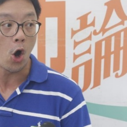
踴躍投票 文: 朱家健
香港全港各区工商联永
会长吴锡有出席2023首
30
(深圳)乡村振兴产业博