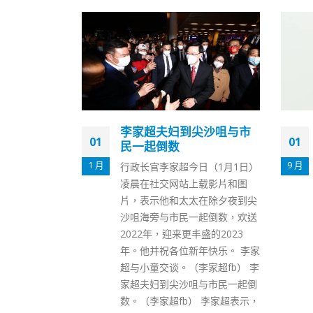
尖沙咀与市
香港廉署委任白韫六为特
01
18
别顾问期间续任联合会主
席
9 月
5 月
日（1月1日）
廉政公署今日（9月1日）宣布就
载影片和图
国际反贪局联合会（联合会）主
在除夕夜到尖
席一职的过渡安排，及委任前廉
起倒数，欢送
政专员白韫六出任廉政公署特别
盛的2023
顾问，为期1年，期间继续担任
年快乐。 李家
联合会主席。有关安排获中央人
家超fb） 李
民政府及香港特别行政区政府支
与市民一起倒
持。 廉政公署期望透过是次安
 李家超表示，