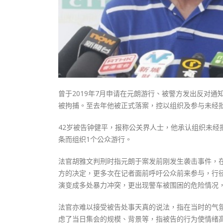
曾于2019年7月申请在元朗游行、被警方发出反对通
被拘捕。至去年他被正式落案，控以组织及参与未经批
42岁被告钟健平，报称公关界人士，他承认组织未经批
条而组织1个公众游行。
法官胡雅文判刑时指元朗于案发前刚发生袭击事件，
方的决定，更多次在记者面前呼吁公众前来参与，行
演变成多处暴力冲突，更出现警车被围困的危险情况
法官亦难以接受被告处事天真的说法，指在当时的气
虑了当日集会的规模、背景等，指被告的行为使情绪