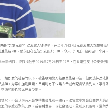
判
囚
16
个
月〉
中
知书的“光复元朗”行动发起人钟健平，在当年7月27日元朗发生大规模警民
准集结2罪，他前日在区院承认组织一罪，今天（13日）被判囚16个月
准集结罪，控罪指他于2019年7月26日至27日，在香港违反《公安条例
在一触即发的社会气氛下，被告明知警方拒绝其集会申请，但仍选择违法
径挑衅，为案中加刑因素。且当时有不少黑衣示威者配备装备到来，事件
，交通如轻铁等亦严重受阻。
氛情况，不会认为有人会觉得集会能和平进行。法官重申集会自由并非绝
高涨的示威者聚集元朗，或会引发另一场社会骚动，量刑须具阻吓，监禁