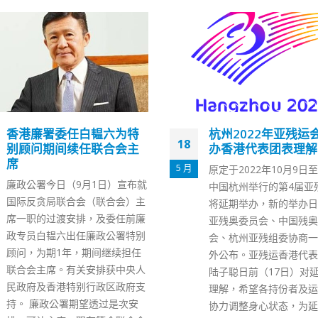
杭州2022年亚残运会将延
政府发布电影检查员
05
办香港代表团表理解
影片触及危害国安情
接受
11 月
原定于2022年10月9日至15日在
立法会上月通过《2021
中国杭州举行的第4届亚残运会
查(修订)条例草案》，修
将延期举办，新的举办日期将由
影检查条例》，政府发布
亚残奥委员会、中国残奥委员
电影检查的检查员指引》
会、杭州亚残组委协商一致后对
指引﹚，当中列举检查员
外公布。亚残运香港代表团团长
影片时，注意与《港区国
陆子聪日前（17日）对延期表示
有牴触的事项，如削弱观
理解，希望各持份者及运动员能
家安全意识、鼓励观众以
协力调整身心状态，为延期的比