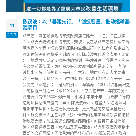
基
200名沙头角街坊长者参与外展服务接种科兴疫苗
23
公务员事务局局长聂德权昨日（22日）前往沙头角墟，视察区
6 月
内约200名街坊和长者透过政府外展服务接种科兴疫苗的情
海
况。今次是首次有地区组织使用外展疫苗接种服务。 聂德权
的
指出，沙头角墟位于禁区范围之内，对外交通不便。他感谢新
论
界沙头角区乡事委员会支持疫苗接种计划，积极鼓励和安排区
在
内长者接种新冠疫苗，并邀请外展队及提供地方，为他们提供
一个接种疫苗的方便快捷方法。 聂德权说：「今日接种疫苗
的街坊，有些也上了年纪，他们都是在沙头角居住，其中部分
年
人行动不大方便。外展队的到来为他们提供了便利，让他们可
之
以在熟悉的社区环境中接种疫苗，接种之后可以返回家中休
。
息，免却舟车劳顿之苦。」他并感谢街坊、长者支持，以行动
的
为香港建立保护屏障，呼吁不同界别和行业与政府携手推动
「全城起动快打疫苗」的运动，鼓励大家尽早接种疫苗，透过
大幅提升接种疫苗比率，尽速为香港建立保护屏障，让社会早
和
日回复常态。 现时企业或团体若有足够接种疫苗的人数，和
足够的合适地方和空间，便可透过疫苗接种外展服务，以更便
个
利的形式接种疫苗。详情可于星期一至五上午9时至下午6时致
电外展接种服务热线3904 1490查询。 资料来源：香港政府新