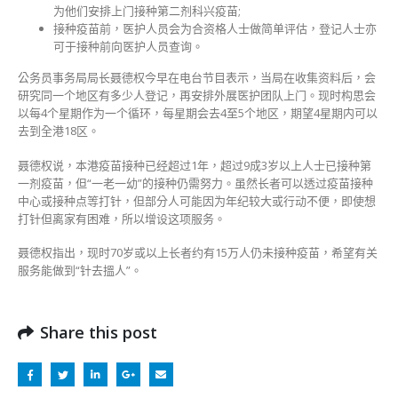
记
为他们安排上门接种第二剂科兴疫苗;
平
接种疫苗前，医护人员会为合资格人士做简单评估，登记人士亦
台〉
可于接种前向医护人员查询。
中
公务员事务局局长聂德权今早在电台节目表示，当局在收集资料后，会
研究同一个地区有多少人登记，再安排外展医护团队上门。现时构思会
以每4个星期作为一个循环，每星期会去4至5个地区，期望4星期内可以
去到全港18区。
聂德权说，本港疫苗接种已经超过1年，超过9成3岁以上人士已接种第
一剂疫苗，但“一老一幼”的接种仍需努力。虽然长者可以透过疫苗接种
中心或接种点等打针，但部分人可能因为年纪较大或行动不便，即使想
打针但离家有困难，所以增设这项服务。
聂德权指出，现时70岁或以上长者约有15万人仍未接种疫苗，希望有关
服务能做到“针去搵人”。
Share this post