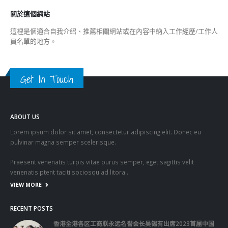
這裡是個適合自我介紹、推薦相關網站或在內容中納入工作經歷/工作人
員名單的地方。
Get In Touch
ABOUT US
Lorem ipsum dolor sit amet, consectetur adipiscing elit. Donec eu
pulvinar magna semper scelerisque.
Praesent venenatis turpis vitae purus semper, eget sagittis velit
venenatis ptent taciti sociosqu ad litora…
VIEW MORE
RECENT POSTS
香港全港各区工商联永远名誉会长吴锡有出席2023首届中国
(深圳)乡村振兴产业博览会开幕式
2023-12-18