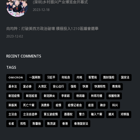
向均羚：打破美西方政治破壞 積極投入1210區議會選舉
2023-12-02
RECENT COMMENTS
TAGS
OMICRON
一国两制
习近平
何柏良
内地
医管局
围封强检
国安法
基本法
复必泰
大湾区
安心出行
强检
快测
快测阳性
教育局
新冠疫情
新冠疫苗
新冠肺炎
李家超
杨润雄
林郑月娥
核酸检测
梁振英
死亡个案
消费券
疫情
疫情记者会
疫苗
确诊
科兴
立法会
立法会选举
第五波疫情
聂德权
警方
输入个案
通关
邓炳强
长者
阳性
陈肇始
陈茂波
香港
香港国安法