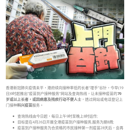
15
万
名
70
岁
以
上
长
者
未
接
种
今
起
推
香港新冠肺炎疫情未平，港府续向接种率低的长者“埋手”谷针，今早(19
上
日)9时起推出“疫苗到户接种服务”网站及查询热线，让未接种疫苗的
70
门
岁或以上长者，或因病患及残疾行动不便人士
，透过网站或电话登记上
打
门接种
科兴疫苗
服务。
针
网
查询热线由今日起，每日上午9时至晚上8时运作;
上
目标是在4月26日开展全港疫苗到户接种服务,服务为期8周;
登
疫苗到户接种服务为合资格的市民接种第一剂疫苗28天后，会再