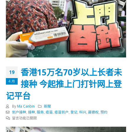
香港15万名70岁以上长者未
19
接种 今起推上门打针网上登
4 月
记平台
By
Ma Canbin
新聞
到户接种
,
接种
,
服务
,
疫苗
,
疫苗到户
,
登记
,
科兴
,
聂德权
,
预约
在
留言功能已關閉
〈香
港