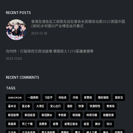
pulvinar magna semper scelerisque.
Praesent venenatis turpis vitae purus semper, eget sagittis velit
venenatis ptent taciti sociosqu ad litora…
VIEW MORE
RECENT POSTS
香港全港各区工商联永远名誉会长吴锡有出席2023首届中国
(深圳)乡村振兴产业博览会开幕式
2023-12-18
向均羚：打破美西方政治破壞 積極投入1210區議會選舉
2023-12-02
RECENT COMMENTS
TAGS
OMICRON
一国两制
习近平
何柏良
内地
医管局
围封强检
国安法