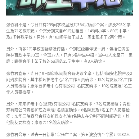
张竹君不是，今日共有299间学校呈报共364宗确诊个案，涉及293名学
生及71名教职员，个案分别来自69间幼稚园、149间小学、80间中学、
及2间特殊学校。另外，有182间学校于过去一周出现多于2宗个案。
另外，再多2间学校因疑涉及传播，个别班级要停课一周，包括仁济医
院林百欣中学3B班，全班37人，已有5名学生中招，当中2人来至同一家
庭；路德会圣十架学校的6B班的25学生中，有3人确诊。
张竹君宣布，昨日(19日)新增6间院舍有确诊个案，包括4间安老院舍及2
间残疾院舍，其中松晖护老中心1名工作人员确诊，15名院友及2名工作
人员需检疫；康乐园护老中心有限公司1名院友确诊，10名院友及1名工
作人员要检疫。
另外，来来护老中心(荃威) 有限公司1名院友确诊，3名院友检疫；青松
观有限公司青松护理安老院1名院友确诊，6名院友及1名工作人员要检
疫；东华三院赛马会颐安护理安老院4名院友在分别不同时间确诊，其
他院友要检疫；康恩园1名院友确诊。
张竹君公布，过去一日新增1宗死亡个案，第五波疫情至今累计9232人