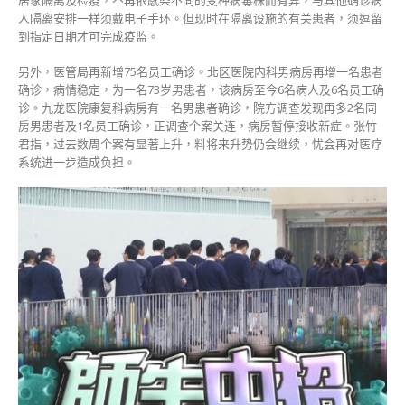
居家隔离及检疫，不再依感染不同的变种病毒株而有异，与其他确诊病
人隔离安排一样须戴电子手环。但现时在隔离设施的有关患者，须逗留
到指定日期才可完成疫监。
另外，医管局再新增75名员工确诊。北区医院内科男病房再增一名患者
确诊，病情稳定，为一名73岁男患者，该病房至今6名病人及6名员工确
诊。九龙医院康复科病房有一名男患者确诊，院方调查发现再多2名同
房男患者及1名员工确诊，正调查个案关连，病房暂停接收新症。张竹
君指，过去数周个案有显著上升，料将来升势仍会继续，忧会再对医疗
系统进一步造成负担。