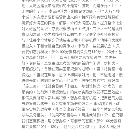
欧阳文倩 政务司司长政治助理李惠 律政司副司长政治助理陈
倩雯 ​文化体育及旅游局局长政治助理招文亮 运输及物流局局
长政治助理陈阅川 李家超说：“我和司局长一直积极物色不同
背景的合适人才，条件包括在各自领域有丰富经验、知识或能
力，施政理念和行政长官及相关司局长一致，有良好沟通能
力，爱国爱港立场坚定，并有热诚和魄力服务社会。我已先后
委任12名副局长和13名政治助理，我有信心他们作为政治委任
团队的新成员，会务实进取，一同建设做实事的有为政府。”
政府会适时另行公布其余的副局长和政治助理的人选。 文化
体育及旅游局局长政治助理招文亮将于8月8日履新，运输及物
流局局长政治助理陈阅川将于8月15日履新，其余副局长和政
治助理将于7月25日履新。 以下是各副局长及政治助理的简
历： 廖振新 廖振新现年60岁，2017年至2022年任发展局副局
长。 1986年加入政府，任职助理工程师，2009年晋升土木工
程拓展署总工程师，2013年晋升政府工程师，2016年晋升首
席政府工程师。 卓孝业 卓孝业现年57岁，于2020年退休前为
香港警务处西九龙总区指挥官。 卓孝业在1982年加入警队任
职警员，2016年晋升助理警务处长，主管服务质素监管部。
戴尚诚 戴尚诚现年55岁，自2021年起任建筑署工程策划总
监。 戴尚诚为建筑师，在建筑界工作超过30年。他于1993年
加入政府，任职助理建筑师，2012年升任总建筑师，2021年
晋升为政府建筑师。他曾在多个决策局及部门服务，包括发展