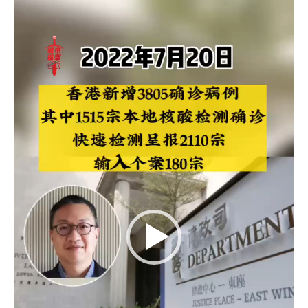
訊
今
播
新
放
增
器
3805
确
诊
包
括
180
宗
输
入
个
案
再
多
1
患
者
离
世〉
中