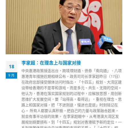
香港新一届政府委任官员 8名副局长及11名政治助
22
理出炉
7 月
行政长官办公室今日（22日）公布，行政长官李家超委任第
六届香港特别行政区政府8名副局长和11名政治助理。 新获委
任的副局长和政治助理为： 副局长 运输及物流局副局长廖振
新 保安局副局长卓孝业 房屋局副局长戴尚诚 文化体育及旅游
局副局长刘震 医务卫生局副局长李夏茵医生 民政及青年事务
局副局长梁宏正 教育局副局长施俊辉 创新科技及工业局副局
长张曼莉 政治助理 商务及经济发展局局长政治助理李世华 劳
工及福利局局长政治助理傅晓琳 教育局局长政治助理萧嘉怡
财政司司长政治助理杨通达 创新科技及工业局局长政治助理
廖添诚博士 保安局局长政治助理梁溯庭 房屋局局长政治助理