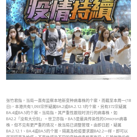
张竹君指，当局一直有监察本地新变种病毒株的个案，而截至本周一(18
日)，本港共有1,093宗怀疑属BA.2或BA.2.12.1的个案，另有372宗疑属
BA.4或BA.5的个案。当局指，其严重性跟现时流行的病毒株，如
BA2.2「没有大分别」。世卫亦指，BA.5是最具传染性的Omicron病毒
株，但不见有更严重的情况，故当局已调整管理。由即日起，疑属
BA.2.12.1、BA.4或BA.5的个案，隔离及检疫要求跟BA2.2一样，即可以