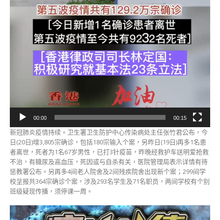
00:00
00:15
新冠肺炎疫情持续。卫生署卫生防护中心传染病处主任张竹君公布，今
日(20日)增3,805宗确诊，包括180宗输入个案，另昨日(19日)再多1名患
者离世，死者为1名67岁男性，已打3针疫苗，昨晚经救护车送明爱抢救
不治，有糖尿及高血压，死因或与自杀有关，医院管理局表示详情有待
惩教署公布。另再多4间老人院舍及2间残疾院舍出现新个案；299间学
校呈报共364宗确诊个案，涉及293名学生及71名职员，两间学校有个别
班级疑现传播，须停课一周。