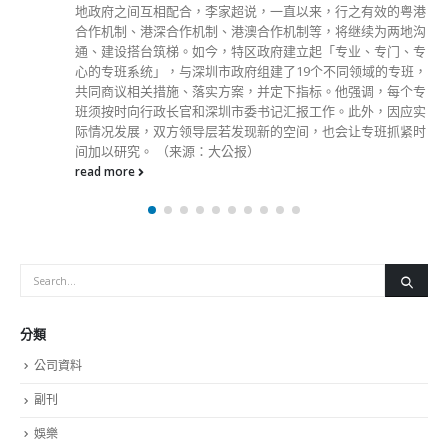
局及前民政事务局。 刘震 刘震现年52岁，自2015年起任财经
事务及库务局副秘书长（库务）。 刘震于1992年加入政务职
系，2021年晋升为首长级乙一级政务官。他曾在多个决策局及
部门服务，包括于行政长官办公室、前环境食物局，以及前环
境运输及工务局服务。他于2012年至2015年出任工业贸易署
副署长。 李夏茵医生 李夏茵医生现年50岁，自2022年7起任
医务卫生局基层医疗健康专员。 李夏茵医生于2008年加入医
院管理局行政管理团队，2016年晋升为策略发展总监。她曾为
多个专业组织服务，如担任香港麻醉科医学院及香港社会医学
学院委员会成员。 李夏茵医生于香港大学医学院毕业，亦为
香港大学公共卫生硕士，同时拥有多项专业资历，包括香港麻
醉科医学院及香港社会医学学院（行政医学）专业资格。 梁
宏正 ...
read more
分類