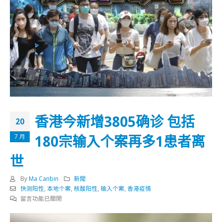
香港今新增3805确诊 包括
20
180宗输入个案再多1患者离
7 月
世
By
Ma Canbin
新聞
快测阳性
,
本地个案
,
核酸阳性
,
输入个案
,
香港疫情
在
留言功能已關閉
〈香
視
港