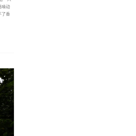
聒噪动
不了香