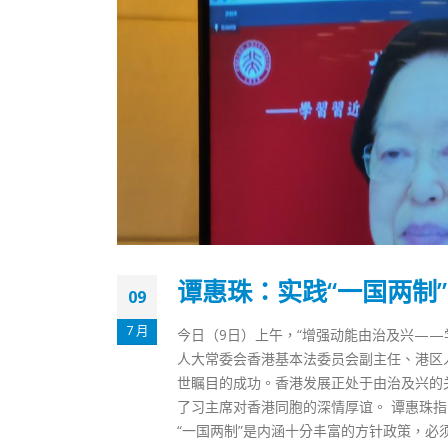
谭惠珠：实践“一国两制
09
7 月
今日（9日）上午，“增强动能由治及兴——
人大常委会香港基本法委员会副主任、港区人
世瞩目的成功。香港发展正处于由治及兴的
香港全港各区工商联永远名誉
選舉日
了习主席对香港同胞的深情厚谊。 谭惠珠
会长吴锡有出席2023首届中国
2023-11-
“一国两制”是内涵十分丰富的方针政策，
(深圳)乡村振兴产业博览会开幕