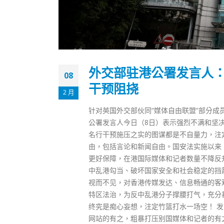
外交部驻港公署发言人
08
干预阻挠
2 月
针对英国外交部伙同“媒体自由联盟”部分
公署发言人今日（8日）表示强烈不满和坚
名行干预施压之实的图谋都是不自量力，注
由，包括言论和新闻自由。国安法实施以来
更好保障，在港国际媒体和记者数量不降反
中乱港勾当、破坏国家安全和社会稳定的挡
视而不见，对香港传媒发达、信息畅通的客
特区法治，为反中乱港分子撑腰打气，充分
终究是痴心妄想，注定竹篮打水一场空！ 发
网站的有之，粗暴打压别国媒体和记者的有之