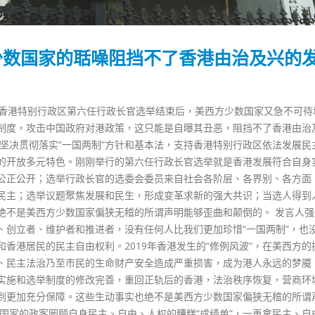
少数国家的聒噪阻挡不了香港由治及兴的
，香港特别行政区第六任行政长官选举结束后，美西方少数国家又急不可待
制度，攻击中国政府对港政策，这只能是自曝其丑恶，阻挡不了香港由治
坚决贯彻落实“一国两制”方针和基本法，支持香港特别行政区依法发展民
的开放多元特色。刚刚举行的第六任行政长官选举就是香港发展符合自身
公正公开；选举行政长官的选委会委员来自社会各阶层、各界别、各方面
民主；选举议题聚焦发展和民生，形成变革求新的强大共识；当选人得到
绝不是美西方少数国家偏狭无稽的所谓声明能够歪曲和颠倒的。 发言人强
、创立者、维护者和推进者，没有任何人比我们更加珍惜“一国两制”，也
香港居民的民主自由权利。2019年香港发生的“修例风波”，在美西方的
、民主法治乃至市民的生命财产安全造成严重损害，成为港人永远的梦魇
实施和选举制度的修改完善，重回正轨后的香港，法治秩序恢复，营商环
到更加充分保障。这些生动事实也绝不是美西方少数国家偏狭无稽的所谓
国家的政客罔顾自身民主、自由、人权的糟糕“成绩单”，一再拿民主、自