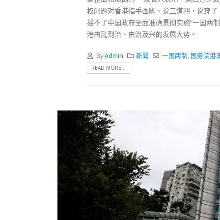
权问题对香港指手画脚、说三道四，说穿了
摇不了中国政府全面准确贯彻实施“一国两
港由乱到治、由治及兴的发展大势。
By
Admin
新聞
一国两制
,
国务院港
READ MORE...