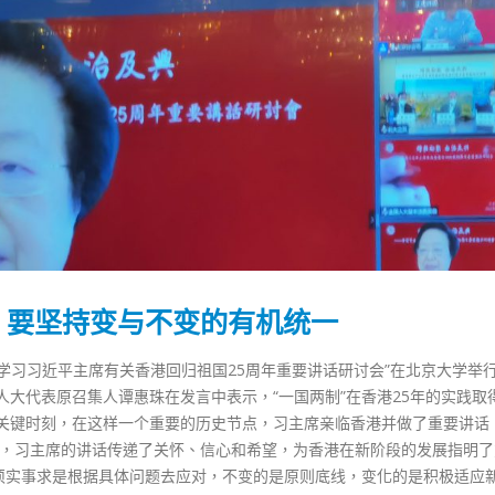
” 要坚持变与不变的有机统一
学习习近平主席有关香港回归祖国25周年重要讲话研讨会”在北京大学举
大代表原召集人谭惠珠在发言中表示，“一国两制”在香港25年的实践取
关键时刻，在这样一个重要的历史节点，习主席亲临香港并做了重要讲话
踴躍投票 文: 朱家健
香港全港各区工商联永
指，习主席的讲话传递了关怀、信心和希望，为香港在新阶段的发展指明了
会长吴锡有出席2023首
30
必须实事求是根据具体问题去应对，不变的是原则底线，变化的是积极适应
(深圳)乡村振兴产业博