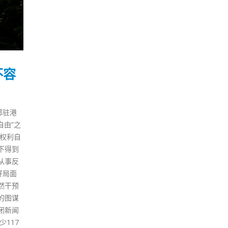
不容
部驻港
自由”之
权利自
下得到
从事反
好局面
然干预
的图谋
闭新闻
117