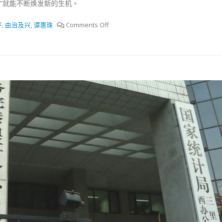
式
”就能不断焕发新的生机。
選人涉選舉舞弊 文: 朱家健
2023-12-18
30
平
,
由治及兴
,
谭惠珠
Comments Off
向均羚：打破美西方政治破壞 積
香港公院探访明起无须预约一
1210區議會選舉
图睇清最新安排
2023-12-02
2023-01-31
選舉日踴躍投票
2023-11-30