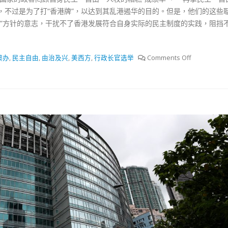
，不过是为了打“香港牌”，以达到其乱港遏华的目的。但是，他们的这些
制”方针的意志，干扰不了香港发展符合自身实际的民主制度的实践，阻挡
澳办
,
民主自由
,
由治及兴
,
美西方
,
行政长官选举
Comments Off