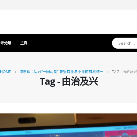
未分類
主頁
HOME
谭惠珠：实践“一国两制” 要坚持变与不变的有机统一
TAG -
由治及兴
Tag - 由治及兴