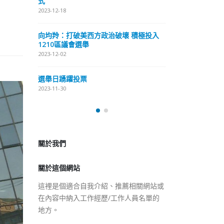
式
抹黑候選人涉選舉舞弊 文: 朱家健
2023-12-18
2023-11-30
極投入
向均羚：打破
香港公院探访明起无须预约一
1210區議會
图睇清最新安排
2023-12-02
2023-01-31
選舉日踴躍投
2023-11-30
關於我們
關於這個網站
這裡是個適合自我介紹、推薦相關網站或
在內容中納入工作經歷/工作人員名單的
地方。