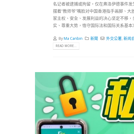
名记者被逮捕或拘留，仅在弗洛伊德事件发
摆着“教师爷”嘴脸对中国香港指手画脚、大
家主权、安全、发展利益的决心坚定不移，
实、尊重大势，恪守国际法和国际关系基本
By
Ma Canbin
新聞
外交公署
,
新闻
READ MORE...