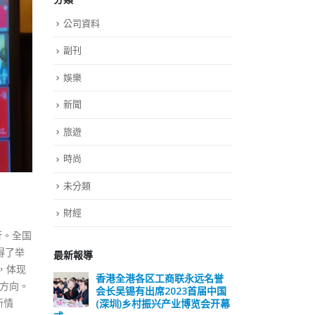
公司資料
副刊
娛樂
新聞
旅遊
時尚
未分類
財經
行。全国
得了举
最新報導
，体现
远名誉
選舉日踴躍投票 文: 朱家健
香
方向。
届中国
会长
2023-11-30
新情
览会开幕
(深