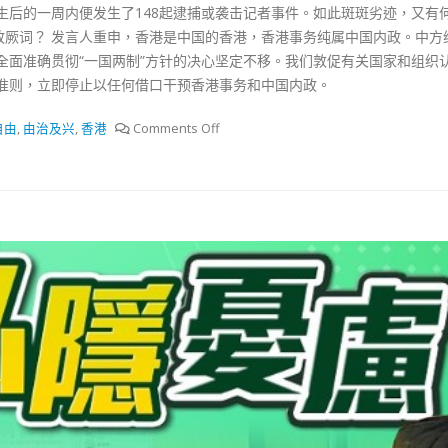
生后的一周内便发生了148起逮捕或袭击记者事件。如此斑斑劣迹，又有
放厥词？ 发言人重申，香港是中国的香港，香港事务纯属中国内政。中方
全面准确贯彻“一国两制”方针的决心坚定不移。我们敦促有关国家和组织
准则，立即停止以任何借口干预香港事务和中国内政。
自由
,
由治及兴
,
香港
Comments Off