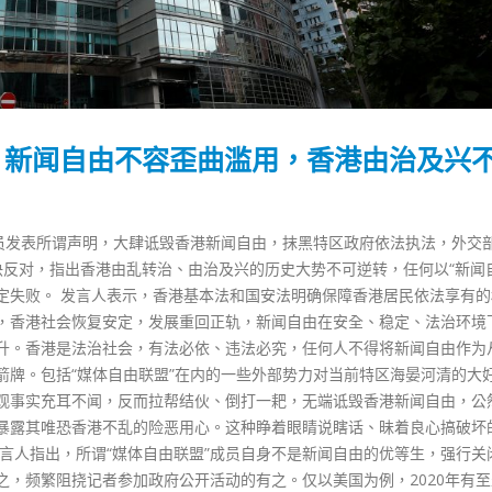
：新闻自由不容歪曲滥用，香港由治及兴
成员发表所谓声明，大肆诋毁香港新闻自由，抹黑特区政府依法执法，外交
决反对，指出香港由乱转治、由治及兴的历史大势不可逆转，任何以“新闻
定失败。 发言人表示，香港基本法和国安法明确保障香港居民依法享有的
，香港社会恢复安定，发展重回正轨，新闻自由在安全、稳定、法治环境
升。香港是法治社会，有法必依、违法必究，任何人不得将新闻自由作为
箭牌。包括“媒体自由联盟”在内的一些外部势力对当前特区海晏河清的大
观事实充耳不闻，反而拉帮结伙、倒打一耙，无端诋毁香港新闻自由，公
暴露其唯恐香港不乱的险恶用心。这种睁着眼睛说瞎话、昧着良心搞破坏
言人指出，所谓“媒体自由联盟”成员自身不是新闻自由的优等生，强行关
，频繁阻挠记者参加政府公开活动的有之。仅以美国为例，2020年有至少