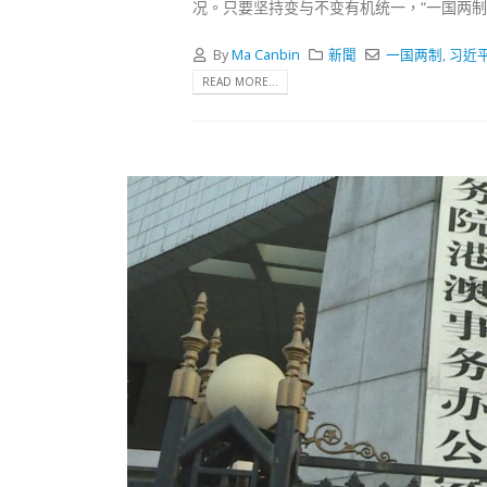
式
况。只要坚持变与不变有机统一，“一国两制
抹黑候
2023-12-18
2023-11-
By
Ma Canbin
新聞
一国两制
,
习近
向均羚：打破美西方政治破壞 積極投入
READ MORE...
1210區議會選舉
2023-12-02
選舉日踴躍投票
2023-11-30