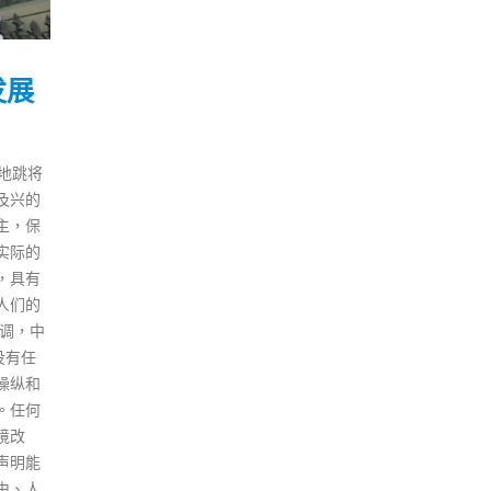
发展
地跳将
及兴的
主，保
实际的
，具有
人们的
调，中
没有任
操纵和
。任何
境改
声明能
由、人