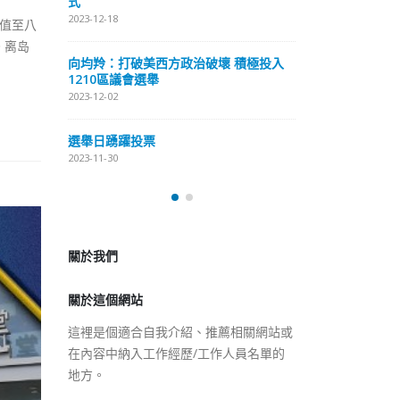
式
抹黑候選人涉選舉舞弊 文: 朱家健
2023-12-18
储值至八
2023-11-30
。离岛
極投入
向均羚：打破
香港公院探访明起无须预约一
1210區議會
图睇清最新安排
2023-12-02
2023-01-31
選舉日踴躍投
2023-11-30
關於我們
關於這個網站
這裡是個適合自我介紹、推薦相關網站或
在內容中納入工作經歷/工作人員名單的
地方。