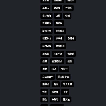
医管局
围封强检
国安法
基本法
复必泰
大湾区
安心出行
强检
快测
快测阳性
教育局
新冠疫情
新冠疫苗
新冠肺炎
李家超
杨润雄
林郑月娥
核酸检测
梁振英
死亡个案
消费券
疫情
疫情记者会
疫苗
确诊
科兴
立法会
立法会选举
第五波疫情
聂德权
警方
输入个案
通关
邓炳强
长者
阳性
陈肇始
陈茂波