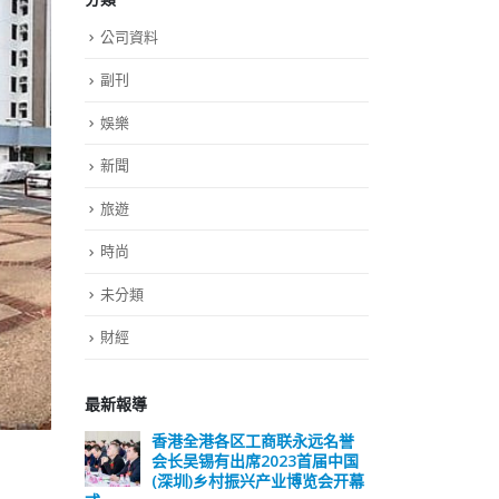
公司資料
副刊
娛樂
新聞
旅遊
時尚
未分類
財經
最新報導
远名誉
選舉日踴躍投票 文: 朱家健
香
届中国
会长
2023-11-30
览会开幕
(深