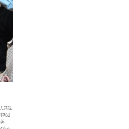
坊尤其是
剂新冠
石篱
政府正