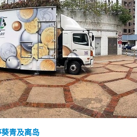
踴躍投票 文: 朱家健
香港全港各区工商联永
会长吴锡有出席2023首
30
停葵青及离岛
(深圳)乡村振兴产业博