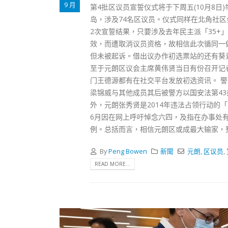
9 月
第4批区议员宣誓仪式将于下周五(10月8
岛，涉及74名区议员。仪式同样在北角社
2次宣誓结果，只要涉及去年民主派「35
效，而遭取消议员资格，故相信此次循同一
但未被起诉。借出议办作初选票站的还有葵
至于元朗区议会主席黄伟贤当日有份召开记
门王德源都有在社交平台发放初选资讯。 
梁锦威与其他成员其后被警方以国安法第4
外，元朗张秀贤是2014年违法占领行动
6月因在网上呼吁悼念六四，及指在办事处
例。总括而言，相信元朗区或成最大输家，
By
Peng Bowen
新聞
元朗
,
区议员
,
READ MORE...