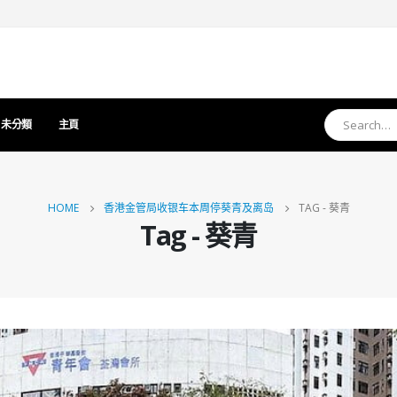
未分類
主頁
HOME
香港金管局收银车本周停葵青及离岛
TAG -
葵青
Tag - 葵青