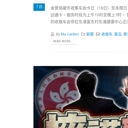
式
抹黑候
2023-12-18
7 月
金管局硬币收集车由今日（18日）至本周
2023-11-
达通卡。服务时段为上午10时至晚上7时。
向均羚：打破美西方政治破壞 積極投入
的收银车会停在东涌富东村东涌健康中心正门
1210區議會選舉
2023-12-02
By
Ma Canbin
新聞
收银车
,
离岛
,
葵
READ MORE...
選舉日踴躍投票
2023-11-30