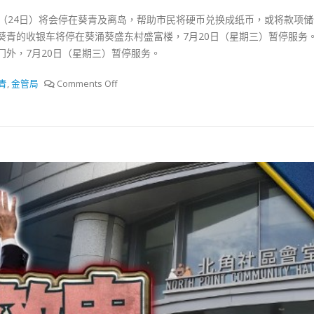
式
選人涉選舉舞弊 文: 朱家健
2023-12-18
日（24日）将会停在葵青及离岛，帮助市民将硬币兑换成纸币，或将款项
30
 葵青的收银车将停在葵涌葵盛东村盛富楼，7月20日（星期三）暂停服务
向均羚：打破美西方政治破壞 積
外，7月20日（星期三）暂停服务。
香港公院探访明起无须预约一
1210區議會選舉
图睇清最新安排
2023-12-02
青
,
金管局
Comments Off
2023-01-31
選舉日踴躍投票
2023-11-30