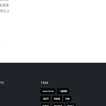
疫苗接
间为上
TS
TAGS
OMICRON
一国两制
习近平
何柏良
内地