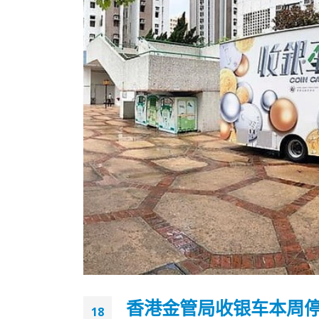
香港全港各区工商联永远名誉
選舉日
会长吴锡有出席2023首届中国
2023-11-
香港金管局收银车本周
(深圳)乡村振兴产业博览会开幕
18