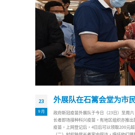
外展队在石篱会堂为市民
23
9 月
政府新冠疫苗外展队于今日（23日）至周
长者即场接种科兴疫苗。有地区组织亦推出鼓
疫苗，上网登记后，4日后可以领取200元
（二）村的独居长者家中探访，呼吁他们踊