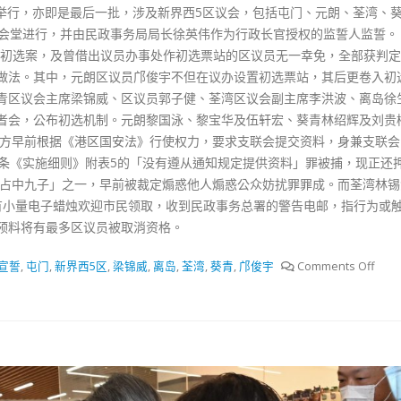
日)举行，亦即是最后一批，涉及新界西5区议会，包括屯门、元朗、荃湾、
区会堂进行，并由民政事务局局长徐英伟作为行政长官授权的监誓人监誓。
+」初选案，及曾借出议员办事处作初选票站的区议员无一幸免，全部获判
做法。其中，元朗区议员邝俊宇不但在议办设置初选票站，其后更卷入初
青区议会主席梁锦威、区议员郭子健、荃湾区议会副主席李洪波、离岛徐
者会，公布初选机制。元朗黎国泳、黎宝华及伍轩宏、葵青林绍辉及刘贵
警方早前根据《港区国安法》行使权力，要求支联会提交资料，身兼支联会
3条《实施细则》附表5的「没有遵从通知规定提供资料」罪被捕，现正还
的「占中九子」之一，早前被裁定煽惑他人煽惑公众妨扰罪罪成。而荃湾林
有小量电子蜡烛欢迎市民领取，收到民政事务总署的警告电邮，指行为或
预料将有最多区议员被取消资格。
宣誓
,
屯门
,
新界西5区
,
梁锦威
,
离岛
,
荃湾
,
葵青
,
邝俊宇
Comments Off