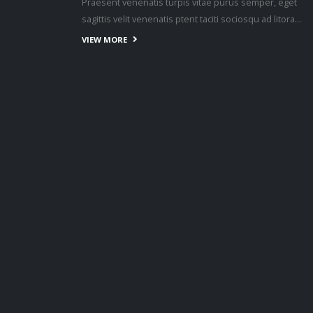
Praesent venenatis turpis vitae purus semper, eget
sagittis velit venenatis ptent taciti sociosqu ad litora…
VIEW MORE