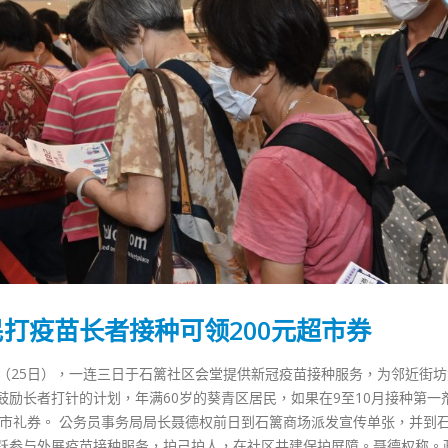
打疫苗长者接种可领200元超市券
六（25日），一连三日于石篱社区会堂提供新冠疫苗接种服务，为邻近街
励长者打针的计划，年满60岁的葵青区居民，如果在9至10月接种第一
超市礼券。 公务员事务局局长聂德权前日到石篱商场派发宣传单张，并到
跃参与外展疫苗接种服务，护己护人，在社区共建保护屏障。聂德权称。