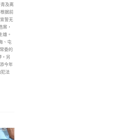
葵青及离
 根据前
定宣誓无
选案，
生雄。
梅、屯
常委的
押。另
锡添今年
触犯法