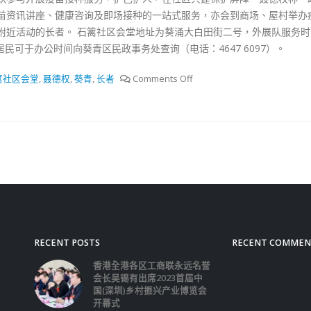
苗资讯讲座、健康咨询及即场接种的一站式服务，亦会到商场、屋村举办
附近活动的长者。 石篱社区会堂地址为葵涌大白田街二号，外展队服务时
居民可于办公时间向葵青区民政事务处查询（电话：4647 6097）。
篱社区会堂
,
聂德权
,
葵青
,
长者
Comments Off
RECENT POSTS
RECENT COMMEN
香港全港各区工商联永远名誉
会长吴锡有出席2023首届中
国(深圳)乡村振兴产业博览会
开幕式