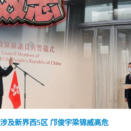
 涉及新界西5区 邝俊宇梁锦威高危