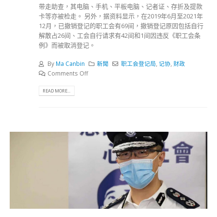
带走助查，其电脑、手机、平板电脑、记者证、存折及提款
卡等亦被检走。 另外，据资料显示，在2019年6月至2021年
12月，已撤销登记的职工会有69间，撤销登记原因包括自行
解散占26间、工会自行请求有42间和1间因违反《职工会条
例》而被取消登记。
By
Ma Canbin
新聞
职工会登记局
,
记协
,
财政
Comments Off
READ MORE...