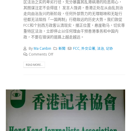
区法治之实的卑劣行径，充分暴露其乱港祸港的险恶用心，
其图谋注定不会得逞！ 发言人强调，香港正处在从由乱到治
走向由治及兴的新阶段，任何外部势力的无理聒噪和无耻行
径都无法阻挡「一国两制」行稳致远的历史大势。我们敦促
FCC和个别西方政客认清现实，摆正位置，悬崖勒马，切实尊
重特区法治，立即停止以任何理由干预香港事务和中国内
政，不要在错误的道路上越走越远。
By
Ma Canbin
新聞
FCC
,
外交公署
,
法治
,
记协
Comments Off
READ MORE...