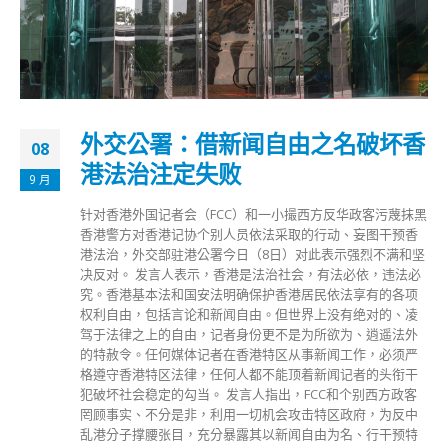
外交公署：借新闻自由之名破坏香
08
港法治注定失败
9 月
针对香港外国记者会（FCC）和一小撮西方反华政客污蔑抹黑
香港警方对香港记协个别人员依法采取的行动、妄图干预香
港法治，外交部驻港公署今日（8日）对此表示强烈不满和坚
决反对。 发言人表示，香港是法治社会，有法必依，违法必
究。香港基本法和国安法明确保护香港居民依法享有的各项
权利自由，包括言论和新闻自由。但世界上没有绝对的、凌
驾于法律之上的自由，记者身份更不是为所欲为、逍遥法外
的特赦令。任何媒体记者在香港特区从事新闻工作，必须严
格遵守香港特区法律，任何人都不能顶着新闻记者的头衔干
犯破坏社会稳定的勾当。 发言人指出，FCC和个别西方政客
罔顾事实、不分是非，利用一切机会攻击特区政府，为反中
乱港分子撑腰张目，充分暴露其以新闻自由为名、行干预特