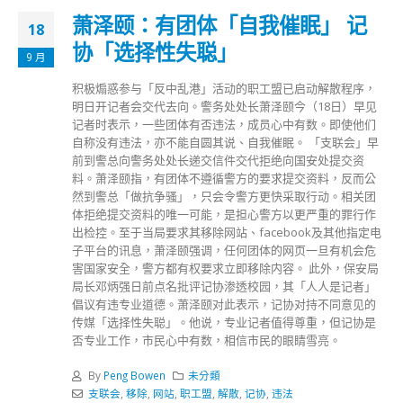
萧泽颐：有团体「自我催眠」 记
18
协「选择性失聪」
9 月
积极煽惑参与「反中乱港」活动的职工盟已启动解散程序，
明日开记者会交代去向。警务处处长萧泽颐今（18日）早见
记者时表示，一些团体有否违法，成员心中有数。即使他们
自称没有违法，亦不能自圆其说、自我催眠。 「支联会」早
前到警总向警务处处长递交信件交代拒绝向国安处提交资
料。萧泽颐指，有团体不遵循警方的要求提交资料，反而公
然到警总「做抗争骚」，只会令警方更快采取行动。相关团
体拒绝提交资料的唯一可能，是担心警方以更严重的罪行作
出检控。至于当局要求其移除网站、facebook及其他指定电
子平台的讯息，萧泽颐强调，任何团体的网页一旦有机会危
害国家安全，警方都有权要求立即移除内容。 此外，保安局
局长邓炳强日前点名批评记协渗透校园，其「人人是记者」
倡议有违专业道德。萧泽颐对此表示，记协对持不同意见的
传媒「选择性失聪」。他说，专业记者值得尊重，但记协是
否专业工作，市民心中有数，相信市民的眼睛雪亮。
By
Peng Bowen
未分類
支联会
,
移除
,
网站
,
职工盟
,
解散
,
记协
,
违法