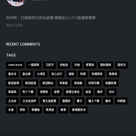
向均羚：打破美西方政治破壞 積極投入1210區議會選舉
2023-12-02
RECENT COMMENTS
TAGS
OMICRON
一国两制
习近平
何柏良
内地
医管局
围封强检
国安法
基本法
复必泰
大湾区
安心出行
强检
快测
快测阳性
教育局
新冠疫情
新冠疫苗
新冠肺炎
李家超
杨润雄
林郑月娥
核酸检测
梁振英
死亡个案
消费券
疫情
疫情记者会
疫苗
确诊
科兴
立法会
立法会选举
第五波疫情
聂德权
警方
输入个案
通关
邓炳强
长者
阳性
陈肇始
陈茂波
香港
香港国安法