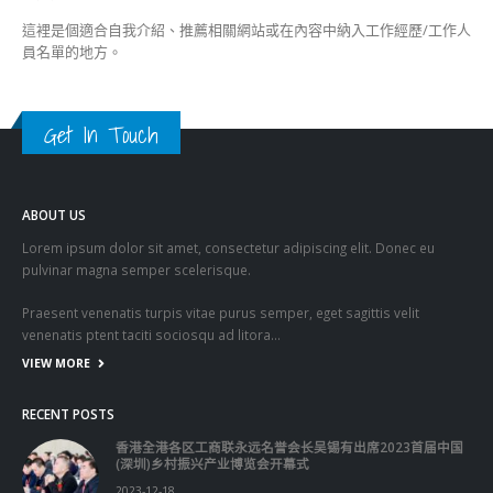
這裡是個適合自我介紹、推薦相關網站或在內容中納入工作經歷/工作人
員名單的地方。
Get In Touch
ABOUT US
Lorem ipsum dolor sit amet, consectetur adipiscing elit. Donec eu
pulvinar magna semper scelerisque.
Praesent venenatis turpis vitae purus semper, eget sagittis velit
venenatis ptent taciti sociosqu ad litora…
VIEW MORE
RECENT POSTS
香港全港各区工商联永远名誉会长吴锡有出席2023首届中国
(深圳)乡村振兴产业博览会开幕式
2023-12-18