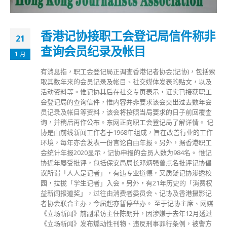
香港记协接职工会登记局信件称非
21
查询会员纪录及帐目
1 月
有消息指，职工会登记局正调查香港记者协会(记协)，包括索
取其数年来的会员记录及帐目、社交媒体发表的贴文，以及
活动资料等。惟记协其后在社交专页表示，证实已接获职工
会登记局的查询信件，惟内容并非要求该会交出过去数年会
员记录及帐目等资料，该会将按照当局要求的日子前回覆查
询，并稍后再作公布。东网正向职工会登记局了解详情。 记
协是由前线新闻工作者于1968年组成，旨在改善行业的工作
环境，每年亦会发表一份言论自由年报。另外，据香港职工
会统计年报2020显示，记协申报的会员人数为984名。 惟记
协近年屡受批评，包括保安局局长邓炳强曾点名批评记协倡
议所谓「人人是记者」，有违专业道德，又质疑记协渗透校
园，拉拢「学生记者」入会。另外，有21年历史的「消费权
益新闻报道奖」，过往由消费者委员会、记协及香港摄影记
者协会联合主办，今届起亦暂停举办。 至于记协主席、网媒
《立场新闻》前副采访主任陈朗升，因涉嫌于去年12月透过
《立场新闻》发布煽动性刊物、违反刑事罪行条例，被警方