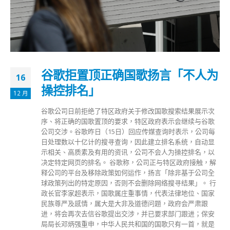
谷歌拒置顶正确国歌扬言「不人为
16
操控排名」
12 月
谷歌公司日前拒绝了特区政府关于修改国歌搜索结果展示次
序、将正确的国歌置顶的要求，特区政府表示会继续与谷歌
公司交涉。谷歌昨日（15日）回应传媒查询时表示，公司每
日处理数以十亿计的搜寻查询，因此建立排名系统，自动显
示相关、高质素及有用的资讯，公司不会人为操控排名，以
决定特定网页的排名。 谷歌称，公司正与特区政府接触，解
释公司的平台及移除政策如何运作，扬言「除非基于公司全
球政策列出的特定原因，否则不会删除网络搜寻结果」。 行
政长官李家超表示，国歌属庄重事情，代表法律地位、国家
民族尊严及感情，属大是大非及道德问题，政府会严肃跟
进，将会再次去信谷歌提出交涉，并已要求部门跟进；保安
局局长邓炳强重申，中华人民共和国的国歌只有一首，就是