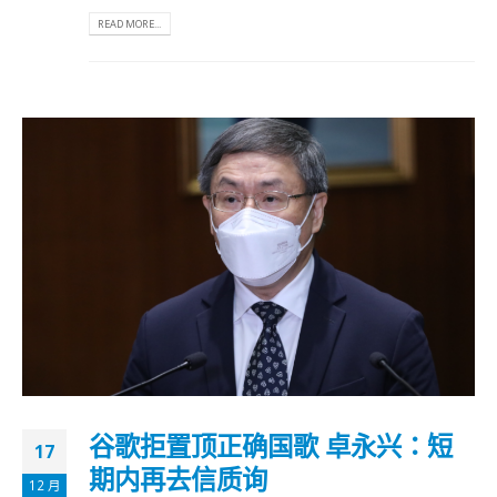
READ MORE...
谷歌拒置顶正确国歌 卓永兴：短
17
期内再去信质询
12 月