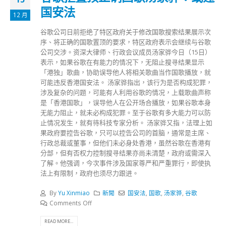
国安法
12 月
谷歌公司日前拒绝了特区政府关于修改国歌搜索结果展示次
序、将正确的国歌置顶的要求，特区政府表示会继续与谷歌
公司交涉。资深大律师、行政会议成员汤家骅今日（15日）
表示，如果谷歌在有能力的情况下，无阻止搜寻结果显示
「港独」歌曲，协助误导他人将相关歌曲当作国歌播放，就
可能违反香港国安法。 汤家骅指出，该行为是否构成犯罪，
涉及复杂的问题，可能有人利用谷歌的情况，上载歌曲声称
是「香港国歌」，误导他人在公开场合播放，如果谷歌本身
无能力阻止，就未必构成犯罪。至于谷歌有多大能力可以防
止情况发生，就有待科技专家分析。 汤家骅又指，法理上如
果政府要控告谷歌，只可以控告公司的首脑，通常是主席、
行政总裁或董事，但他们未必身处香港，虽然谷歌在香港有
分部，但有否权力控制搜寻结果亦尚未清楚，政府或需深入
了解。他强调，今次事件涉及国家尊严和严重罪行，即使执
法上有限制，政府也须尽力跟进。
By
Yu Xinmiao
新聞
国安法
,
国歌
,
汤家骅
,
谷歌
Comments Off
READ MORE...