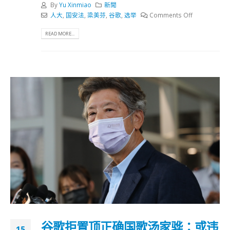
By
Yu Xinmiao
新聞
人大
,
国安法
,
梁美芬
,
谷歌
,
选举
Comments Off
READ MORE...
谷歌拒置顶正确国歌汤家骅：或违
15