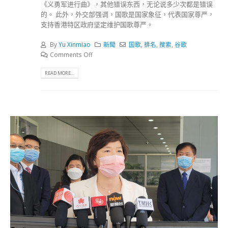
《义勇军进行曲》，其他错误东西，无论说多少次都是错误
的。 此外，外交部强调，国歌是国家象征，代表国家尊严，
支持香港特区政府坚定维护国歌尊严。
By
Yu Xinmiao
新聞
国歌
,
排名
,
搜索
,
谷歌
Comments Off
READ MORE...