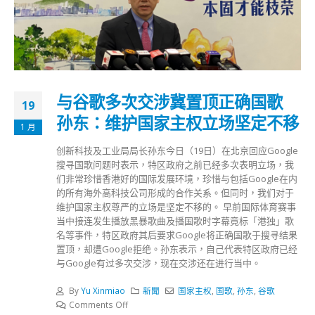
与谷歌多次交涉冀置顶正确国歌
19
孙东：维护国家主权立场坚定不移
1 月
创新科技及工业局局长孙东今日（19日）在北京回应Google
搜寻国歌问题时表示，特区政府之前已经多次表明立场，我
们非常珍惜香港好的国际发展环境，珍惜与包括Google在内
的所有海外高科技公司形成的合作关系。但同时，我们对于
维护国家主权尊严的立场是坚定不移的。 早前国际体育赛事
当中接连发生播放黑暴歌曲及播国歌时字幕竟标「港独」歌
名等事件，特区政府其后要求Google将正确国歌于搜寻结果
置顶，却遭Google拒绝。孙东表示，自己代表特区政府已经
与Google有过多次交涉，现在交涉还在进行当中。
By
Yu Xinmiao
新聞
国家主权
,
国歌
,
孙东
,
谷歌
Comments Off