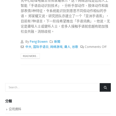
究中心助理电脑主任郑家耀表示，这个网络游戏是运用人工
智能「手语自动识别技术」，分析手部动作、肢体动作和面
部表情3种特征，令系统能识别到意思不同但动作相似的手
语。 郑家耀又说，研究团队亦建立了一个「亚洲手语库」，
目前有7种语言，下一阶段希望推出「手语词典」。他说，无
论是聋哑人士或健听人士，愈多人接触手语就愈越有助加强
社会共融，消除歧视。
By
Peng Bowen
新聞
中大
,
国际手语日
,
网络游戏
,
聋人
,
谷歌
Comments Off
READ MORE...
分類
公司資料