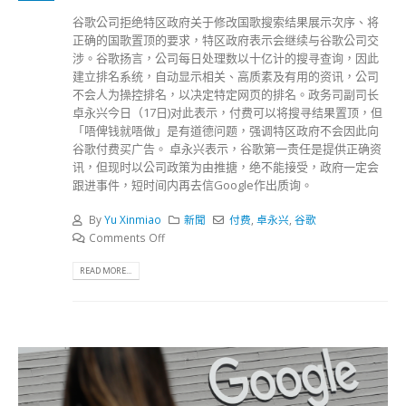
谷歌公司拒绝特区政府关于修改国歌搜索结果展示次序、将
正确的国歌置顶的要求，特区政府表示会继续与谷歌公司交
涉。谷歌扬言，公司每日处理数以十亿计的搜寻查询，因此
建立排名系统，自动显示相关、高质素及有用的资讯，公司
不会人为操控排名，以决定特定网页的排名。政务司副司长
卓永兴今日（17日)对此表示，付费可以将搜寻结果置顶，但
「唔俾钱就唔做」是有道德问题，强调特区政府不会因此向
谷歌付费买广告。 卓永兴表示，谷歌第一责任是提供正确资
讯，但现时以公司政策为由推搪，绝不能接受，政府一定会
跟进事件，短时间内再去信Google作出质询。
By
Yu Xinmiao
新聞
付费
,
卓永兴
,
谷歌
Comments Off
READ MORE...