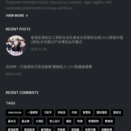
Praesent venenatis turpis vitae purus semper, eget sagittis velit
venenatis ptent taciti sociosqu ad litora…
VIEW MORE
RECENT POSTS
香港全港各区工商联永远名誉会长吴锡有出席2023首届中国
(深圳)乡村振兴产业博览会开幕式
2023-12-18
向均羚：打破美西方政治破壞 積極投入1210區議會選舉
2023-12-02
RECENT COMMENTS
TAGS
OMICRON
一国两制
习近平
何柏良
内地
医管局
围封强检
国安法
基本法
复必泰
大湾区
安心出行
强检
快测
快测阳性
教育局
新冠疫情
新冠疫苗
新冠肺炎
李家超
杨润雄
林郑月娥
核酸检测