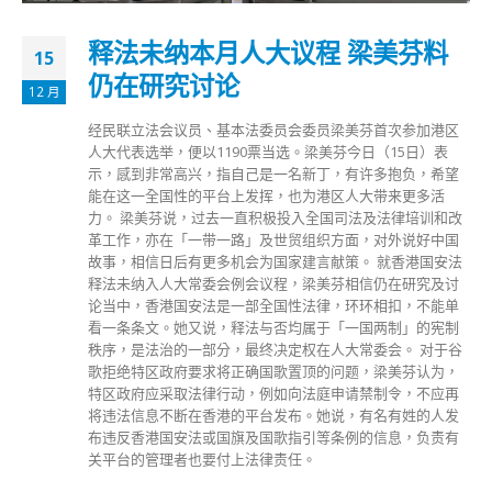
释法未纳本月人大议程 梁美芬料
15
仍在研究讨论
12 月
经民联立法会议员、基本法委员会委员梁美芬首次参加港区
人大代表选举，便以1190票当选。梁美芬今日（15日）表
示，感到非常高兴，指自己是一名新丁，有许多抱负，希望
能在这一全国性的平台上发挥，也为港区人大带来更多活
力。 梁美芬说，过去一直积极投入全国司法及法律培训和改
革工作，亦在「一带一路」及世贸组织方面，对外说好中国
故事，相信日后有更多机会为国家建言献策。 就香港国安法
释法未纳入人大常委会例会议程，梁美芬相信仍在研究及讨
论当中，香港国安法是一部全国性法律，环环相扣，不能单
看一条条文。她又说，释法与否均属于「一国两制」的宪制
秩序，是法治的一部分，最终决定权在人大常委会。 对于谷
歌拒绝特区政府要求将正确国歌置顶的问题，梁美芬认为，
特区政府应采取法律行动，例如向法庭申请禁制令，不应再
将违法信息不断在香港的平台发布。她说，有名有姓的人发
布违反香港国安法或国旗及国歌指引等条例的信息，负责有
关平台的管理者也要付上法律责任。