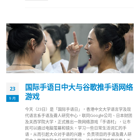
国际手语日中大与谷歌推手语网络
23
游戏
9 月
今天（23日）是「国际手语日」，香港中文大学语言学及现
代语言系手语及聋人研究中心，联同Google公司、日本财团
及关西学院大学，正式推出一款网络游戏「手语村」，让市
民可以通过电脑萤幕和镜头，学习一些日常生活词汇的手
语，从而引起大众对手语的兴趣。 负责项目的手语及聋人研