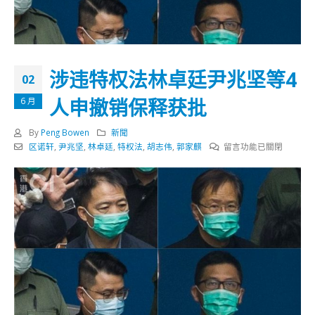
涉违特权法林卓廷尹兆坚等4
02
人申撤销保释获批
6 月
By
Peng Bowen
新聞
在
区诺轩
,
尹兆坚
,
林卓廷
,
特权法
,
胡志伟
,
郭家麒
留言功能已關閉
〈涉
违
特
权
法
林
卓
廷
尹
兆
坚
等