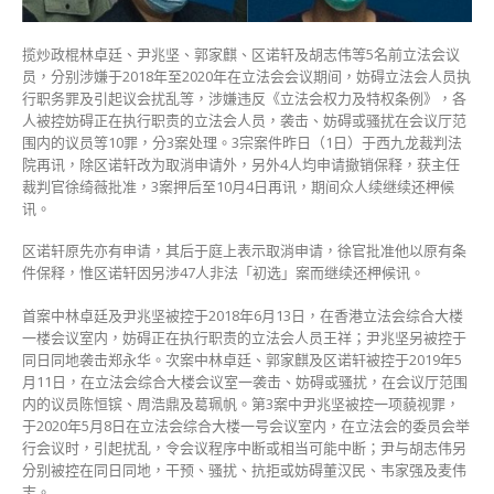
4
人
揽炒政棍林卓廷、尹兆坚、郭家麒、区诺轩及胡志伟等5名前立法会议
申
员，分别涉嫌于2018年至2020年在立法会会议期间，妨碍立法会人员执
撤
行职务罪及引起议会扰乱等，涉嫌违反《立法会权力及特权条例》，各
销
人被控妨碍正在执行职责的立法会人员，袭击、妨碍或骚扰在会议厅范
保
围内的议员等10罪，分3案处理。3宗案件昨日（1日）于西九龙裁判法
释
院再讯，除区诺轩改为取消申请外，另外4人均申请撤销保释，获主任
获
裁判官徐绮薇批准，3案押后至10月4日再讯，期间众人续继续还柙候
批〉
讯。
中
区诺轩原先亦有申请，其后于庭上表示取消申请，徐官批准他以原有条
件保释，惟区诺轩因另涉47人非法「初选」案而继续还柙候讯。
首案中林卓廷及尹兆坚被控于2018年6月13日，在香港立法会综合大楼
一楼会议室内，妨碍正在执行职责的立法会人员王祥；尹兆坚另被控于
同日同地袭击郑永华。次案中林卓廷、郭家麒及区诺轩被控于2019年5
月11日，在立法会综合大楼会议室一袭击、妨碍或骚扰，在会议厅范围
内的议员陈恒镔、周浩鼎及葛珮帆。第3案中尹兆坚被控一项藐视罪，
于2020年5月8日在立法会综合大楼一号会议室内，在立法会的委员会举
行会议时，引起扰乱，令会议程序中断或相当可能中断；尹与胡志伟另
分别被控在同日同地，干预、骚扰、抗拒或妨碍董汉民、韦家强及麦伟
志。