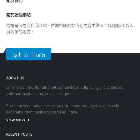
關於我們
關於這個網站
這裡是個適合自我介紹、推薦相關網站或在內容中納入工作經歷/工作人
員名單的地方。
Get In Touch
ABOUT US
Lorem ipsum dolor sit amet, consectetur adipiscing elit. Donec eu
pulvinar magna semper scelerisque.
Praesent venenatis turpis vitae purus semper, eget sagittis velit
venenatis ptent taciti sociosqu ad litora…
VIEW MORE
RECENT POSTS