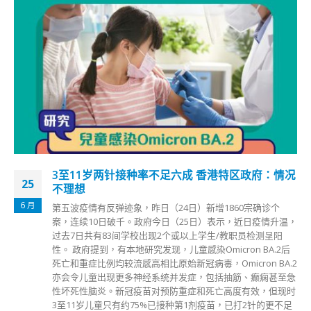
3至11岁两针接种率不足六成 香港特区政府：情况
25
不理想
6 月
第五波疫情有反弹迹象，昨日（24日）新增1860宗确诊个
案，连续10日破千。政府今日（25日）表示，近日疫情升温，
过去7日共有83间学校出现2个或以上学生/教职员检测呈阳
性。 政府提到，有本地研究发现，儿童感染Omicron BA.2后
死亡和重症比例均较流感高相比原始新冠病毒，Omicron BA.2
亦会令儿童出现更多神经系统并发症，包括抽筋、癫痫甚至急
性坏死性脑炎。新冠疫苗对预防重症和死亡高度有效，但现时
3至11岁儿童只有约75%已接种第1剂疫苗，已打2针的更不足