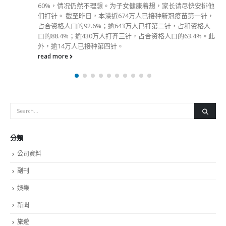
60%，情况仍然不理想。为子女健康着想，家长请尽快安排他
们打针。 截至昨日，本港近674万人已接种新冠疫苗第一针，
占合资格人口的92.6%；逾643万人已打第二针，占和资格人
口的88.4%；逾430万人打齐三针，占合资格人口的63.4%。此
外，逾14万人已接种第四针。
read more
分類
公司資料
副刊
娛樂
新聞
旅遊