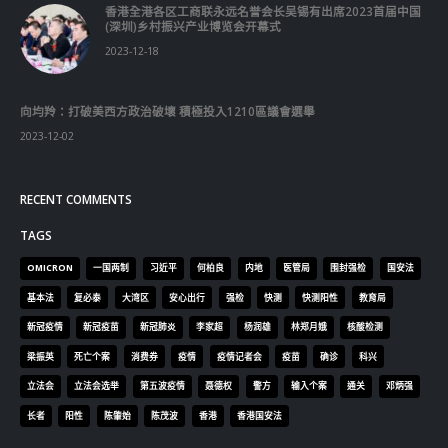
香港全港各区工商联永远名誉会长吴锡有出席2023首届中国
(深圳)乡村振兴产业博览会开幕式
2023-12-18
向均羚：打破美西方政治破壞 積極投入1210區議會選舉
2023-12-02
RECENT COMMENTS
TAGS
OMICRON
一国两制
习近平
何柏良
内地
医管局
围封强检
国安法
基本法
复必泰
大湾区
安心出行
强检
快测
快测阳性
教育局
新冠疫情
新冠疫苗
新冠肺炎
李家超
杨润雄
林郑月娥
核酸检测
梁振英
死亡个案
消费券
疫情
疫情记者会
疫苗
确诊
科兴
立法会
立法会选举
第五波疫情
聂德权
警方
输入个案
通关
邓炳强
长者
阳性
陈肇始
陈茂波
香港
香港国安法