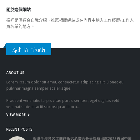
Get In Touch
ABOUT US
Lorem ipsum dolor sit amet, consectetur adipiscing elit. Donec eu
pulvinar magna semper scelerisque.
Praesent venenatis turpis vitae purus semper, eget sagittis velit
venenatis ptent taciti sociosqu ad litora…
VIEW MORE
RECENT POSTS
香港全港各区工商联永远名誉会长吴锡有出席2023首届中国
(深圳)乡村振兴产业博览会开幕式
2023-12-18