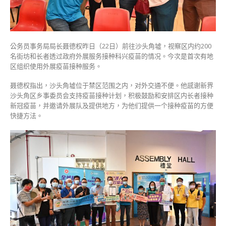
展
服
务
接
公务员事务局局长聂德权昨日（22日）前往沙头角墟，视察区内约200
种
名街坊和长者透过政府外展服务接种科兴疫苗的情况。今次是首次有地
科
区组织使用外展疫苗接种服务。
兴
疫
聂德权指出，沙头角墟位于禁区范围之内，对外交通不便。他感谢新界
苗〉
沙头角区乡事委员会支持疫苗接种计划，积极鼓励和安排区内长者接种
中
新冠疫苗，并邀请外展队及提供地方，为他们提供一个接种疫苗的方便
快捷方法。