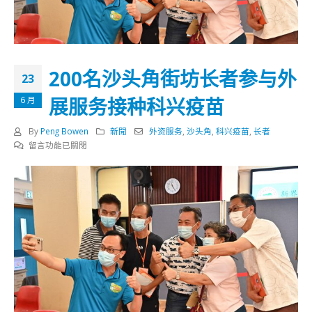
200名沙头角街坊长者参与外
23
展服务接种科兴疫苗
6 月
By
Peng Bowen
新聞
外资服务
,
沙头角
,
科兴疫苗
,
长者
在
留言功能已關閉
〈200
名
沙
头
角
街
坊
长
者
参
与
外