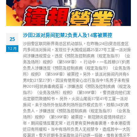
刘宇隆：XBB.1较高机会成本港主流病毒株 二价疫
11
苗已不合时宜
10 月
海外多地的新冠疫情近日再趋活跃，当中不乏具免疫逃逸特
征，或致二次感染的变种病毒，本港首次发现传入变异病毒株
XBB.1个案。政府专家顾问、疫苗可预防疾病科学委员会主席
刘宇隆今早在电台节目表示，根据专家评估，随着本港入境检
疫放宽至「0+3」方案，新变种病毒株一定会传入本港，尤其
是XBB.1变种株，对疫苗完全有免疫逃脱，若在本地落地生
根，会比BA.2.75.2更高机会成为主流病毒株。 他指出，市民
不用担心，由于该病毒株仍逃脱不了T细胞的抵抗力反应，现
时接种疫苗后产生的T细胞记忆仍然有效，认为毋须纠结于接
种后短暂的抗体水平。 他认为，港府若决定采购复必泰针对
Omicron BA.4和BA.5研发的双价疫苗，根据英国的研究，有关
疫苗只可增加50%的抗体，甚至几周后已完全减退。他形容购
买已是不合时宜及将浪费资源，即使双价疫苗年底或明年初供
港，届时的主流病毒株都可能已经改变。
read more