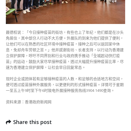
聂德权说：「今日接种疫苗的街坊，有些也上了年纪，他们都是在沙头
角居住，其中部分人行动不大方便。外展队的到来为他们提供了便利，
让他们可以在熟悉的社区环境中接种疫苗，接种之后可以返回家中休
息，免却舟车劳顿之苦。」他并感谢街坊、长者支持，以行动为香港建
立保护屏障，呼吁不同界别和行业与政府携手推动「全城起动快打疫
苗」的运动，鼓励大家尽早接种疫苗，透过大幅提升接种疫苗比率，尽
速为香港建立保护屏障，让社会早日回复常态。
现时企业或团体若有足够接种疫苗的人数，和足够的合适地方和空间，
便可透过疫苗接种外展服务，以更便利的形式接种疫苗。详情可于星期
一至五上午9时至下午6时致电外展接种服务热线3904 1490查询。
资料来源：香港政府新闻网
Share this post