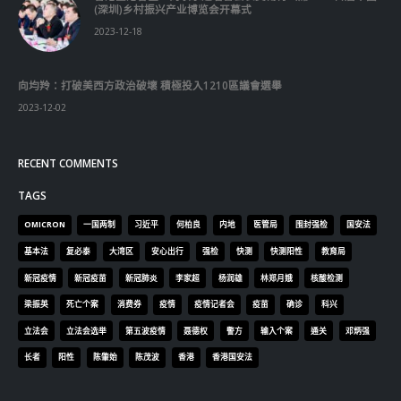
向均羚：打破美西方政治破壞 積極投入1210區議會選舉
2023-12-02
RECENT COMMENTS
TAGS
OMICRON
一国两制
习近平
何柏良
内地
医管局
围封强检
国安法
基本法
复必泰
大湾区
安心出行
强检
快测
快测阳性
教育局
新冠疫情
新冠疫苗
新冠肺炎
李家超
杨润雄
林郑月娥
核酸检测
梁振英
死亡个案
消费券
疫情
疫情记者会
疫苗
确诊
科兴
立法会
立法会选举
第五波疫情
聂德权
警方
输入个案
通关
邓炳强
长者
阳性
陈肇始
陈茂波
香港
香港国安法