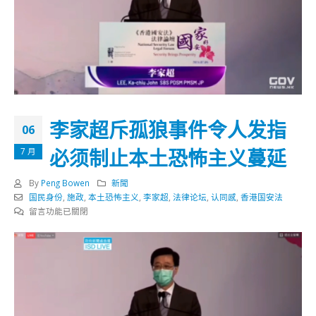
李家超斥孤狼事件令人发指
06
必须制止本土恐怖主义蔓延
7 月
By
Peng Bowen
新聞
国民身份
,
施政
,
本土恐怖主义
,
李家超
,
法律论坛
,
认同感
,
香港国安法
在
留言功能已關閉
〈李
家
超
斥
孤
狼
事