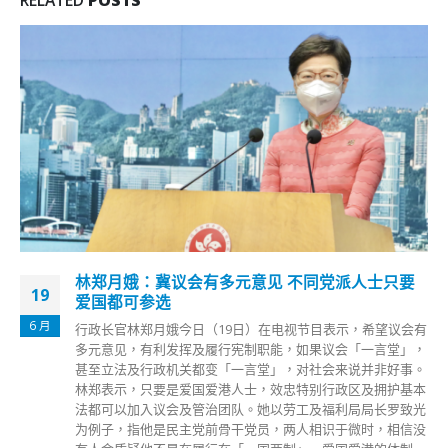
林郑月娥：冀议会有多元意见 不同党派人士只要
19
爱国都可参选
6 月
行政长官林郑月娥今日（19日）在电视节目表示，希望议会有
多元意见，有利发挥及履行宪制职能，如果议会「一言堂」，
甚至立法及行政机关都变「一言堂」，对社会来说并非好事。
林郑表示，只要是爱国爱港人士，效忠特别行政区及拥护基本
法都可以加入议会及管治团队。她以劳工及福利局局长罗致光
为例子，指他是民主党前骨干党员，两人相识于微时，相信没