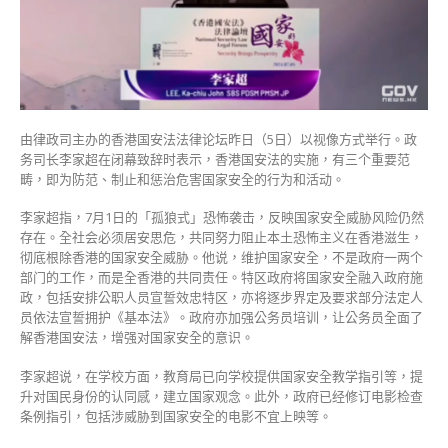
件
令
人
发
指
必
须
由律政司主办的香港国安法法律论坛昨日（5日）以视像方式举行。政
制
务司长李家超在闭幕致辞时表示，香港国安法的实施，有三个重要范
止
畴，即为防范、制止和惩治危害国家安全的行为和活动。
本
土
李家超指，7月1日的「孤狼式」恐怖袭击，反映国家安全威胁风险仍然
恐
存在。全社会必须居安思危，共同努力阻止本土恐怖主义在香港滋生，
怖
彻底根除香港的国家安全威胁。他说，维护国家安全，不是政府一两个
主
部门的工作，而是全香港的共同责任。特区政府将国家安全融入政府施
义
政，包括安排公职人员宣誓效忠特区，亦将逐步界定及要求部分法定人
蔓
员依法宣誓拥护《基本法》。政府亦加强公务员培训，让公务员全面了
延〉
解香港国安法，增强对国家安全的意识。
中
李家超说，在学校方面，教育局已向学校提供国家安全教学指引等，提
升对国民身份的认同感，建立国家观念。此外，政府已经修订电影检查
条例指引，包括涉威胁到国家安全的电影不宜上映等。