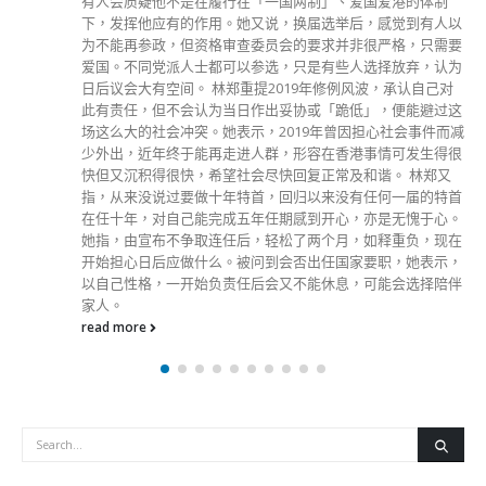
有人会质疑他不是在履行在「一国两制」、爱国爱港的体制
下，发挥他应有的作用。她又说，换届选举后，感觉到有人以
为不能再参政，但资格审查委员会的要求并非很严格，只需要
爱国。不同党派人士都可以参选，只是有些人选择放弃，认为
日后议会大有空间。 林郑重提2019年修例风波，承认自己对
此有责任，但不会认为当日作出妥协或「跪低」，便能避过这
场这么大的社会冲突。她表示，2019年曾因担心社会事件而减
少外出，近年终于能再走进人群，形容在香港事情可发生得很
快但又沉积得很快，希望社会尽快回复正常及和谐。 林郑又
指，从来没说过要做十年特首，回归以来没有任何一届的特首
在任十年，对自己能完成五年任期感到开心，亦是无愧于心。
她指，由宣布不争取连任后，轻松了两个月，如释重负，现在
开始担心日后应做什么。被问到会否出任国家要职，她表示，
以自己性格，一开始负责任后会又不能休息，可能会选择陪伴
家人。
read more