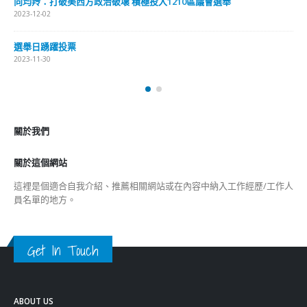
向均羚：打破美西方政治破壞 積極投入1210區議會選舉
2023-12-02
選舉日踴躍投票
2023-11-30
關於我們
關於這個網站
這裡是個適合自我介紹、推薦相關網站或在內容中納入工作經歷/工作人
員名單的地方。
Get In Touch
ABOUT US