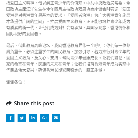
扬爱国主义精神，借以纠正青少年的价值观。中共中央政治局常委、全
国政协主席汪洋先生在今年四月主持政协双周协商座谈会时强调「爱国
爱港是对香港青年最基本的要求，『爱国者治港』为广大香港青年施展
才华提供广阔的空间」。推展爱国主义教育，正正能够培养青少年成为
有质素的新一代，让他们成为对社会有承担，具国家观念、香港情怀和
国际视野的爱国者。
最后，借此教育高峰论坛，我向香港教育界作一个呼吁：你们每一位都
肩负重任，必须注重学生的国民教育，加强引导，着力推行对青少年的
爱国主义教育，及关心、支持、帮助青少年健康成长。让我们紧记，国
家的希望在青年，民族的未来在青年；让我们培育香港青年成为实现中
华民族伟大复兴，确保香港长期繁荣稳定的一股正能量。
谢谢各位！
Share this post