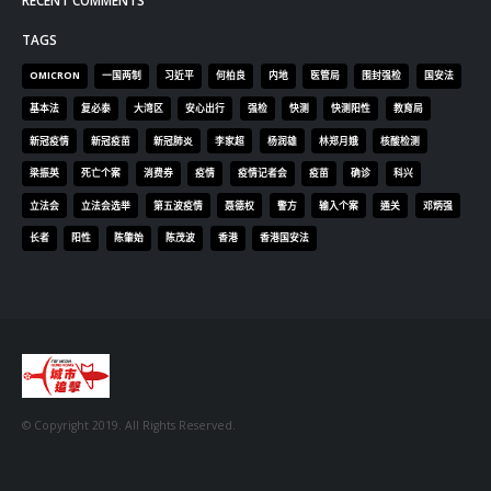
向均羚：打破美西方政治破壞 積極投入1210區議會選舉
2023-12-02
RECENT COMMENTS
TAGS
OMICRON
一国两制
习近平
何柏良
内地
医管局
围封强检
国安法
基本法
复必泰
大湾区
安心出行
强检
快测
快测阳性
教育局
新冠疫情
新冠疫苗
新冠肺炎
李家超
杨润雄
林郑月娥
核酸检测
梁振英
死亡个案
消费券
疫情
疫情记者会
疫苗
确诊
科兴
立法会
立法会选举
第五波疫情
聂德权
警方
输入个案
通关
邓炳强
长者
阳性
陈肇始
陈茂波
香港
香港国安法