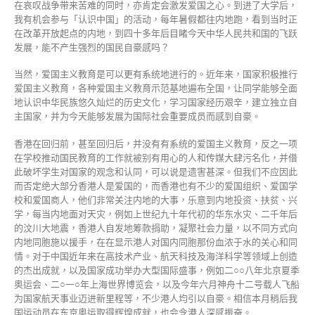
在哀叹战争带来苦难的同时，亦肯定会激发爱国之心。到进了大学后，
我有机会参与「认识中国」的活动，每年暑假都往内地跑，看到当时正
在改革开放起点的内地，到四十多年后目睹今天中华人民共和国的飞跃
发展，能不产生强烈的国民自豪感吗？
当然，爱国主义教育是可以更有系统地进行的。近年来，国家积极推行
爱国主义教育，各种爱国主义教育示范基地遍布全国，让同学能够全面
地认识中华民族悠久灿烂的历史文化，学习国家经历艰辛，建立独立自
主国家，并为今天能够发展为国际社会重要成员而感到自豪。
香港在回归前，甚至回归后，并没有有系统的爱国主义教育，反之一项
在学校推动国民教育的工作就被别有用心的人和传媒大肆污名化，并借
此破坏学生对国家的观念和认同，可以说是遗害甚深。但我们不应因此
而否定绝大部分香港人是爱国的，而香港也有不少的爱国组织、爱国学
校和爱国商人，他们非常关注内地的大事，乐意到内地投资、扶贫、兴
学，每当内地面对天灾，例如上世纪九十年代初的华东水灾、二千年后
的汶川大地震，香港人自发地筹款捐助，凝聚社会力量，以不同方式向
内地同胞施以援手，在在显示港人对国内同胞那份血浓于水的关心和同
情。对于中国近年来在高技术产业、航天科技及海洋科学等领域上创造
的杰出成就，以及国家成功举办大型国际盛事，例如二○○八年北京夏季
奥运会、二○一○年上海世界博览会，以及今年六月神舟十二号载人飞船
为国家航天事业迈进新里程等，不少港人均引以自豪。相信本月稍后我
国运动员在东京奥运取得辉煌成就，也会令港人深感振奋。