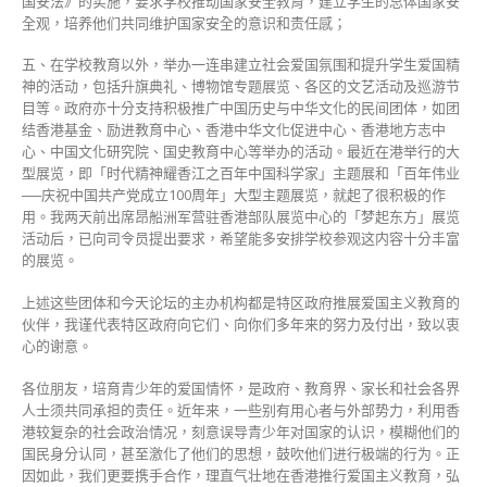
国安法》的实施，要求学校推动国家安全教育，建立学生的总体国家安
全观，培养他们共同维护国家安全的意识和责任感；
五、在学校教育以外，举办一连串建立社会爱国氛围和提升学生爱国精
神的活动，包括升旗典礼、博物馆专题展览、各区的文艺活动及巡游节
目等。政府亦十分支持积极推广中国历史与中华文化的民间团体，如团
结香港基金、励进教育中心、香港中华文化促进中心、香港地方志中
心、中国文化研究院、国史教育中心等举办的活动。最近在港举行的大
型展览，即「时代精神耀香江之百年中国科学家」主题展和「百年伟业
──庆祝中国共产党成立100周年」大型主题展览，就起了很积极的作
用。我两天前出席昂船洲军营驻香港部队展览中心的「梦起东方」展览
活动后，已向司令员提出要求，希望能多安排学校参观这内容十分丰富
的展览。
上述这些团体和今天论坛的主办机构都是特区政府推展爱国主义教育的
伙伴，我谨代表特区政府向它们、向你们多年来的努力及付出，致以衷
心的谢意。
各位朋友，培育青少年的爱国情怀，是政府、教育界、家长和社会各界
人士须共同承担的责任。近年来，一些别有用心者与外部势力，利用香
港较复杂的社会政治情况，刻意误导青少年对国家的认识，模糊他们的
国民身分认同，甚至激化了他们的思想，鼓吹他们进行极端的行为。正
因如此，我们更要携手合作，理直气壮地在香港推行爱国主义教育，弘