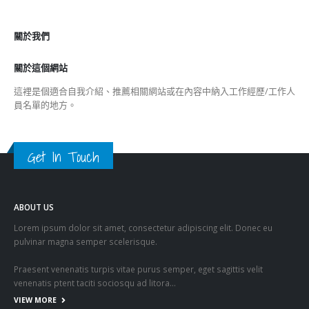
關於我們
關於這個網站
這裡是個適合自我介紹、推薦相關網站或在內容中納入工作經歷/工作人
員名單的地方。
Get In Touch
ABOUT US
Lorem ipsum dolor sit amet, consectetur adipiscing elit. Donec eu
pulvinar magna semper scelerisque.
Praesent venenatis turpis vitae purus semper, eget sagittis velit
venenatis ptent taciti sociosqu ad litora…
VIEW MORE