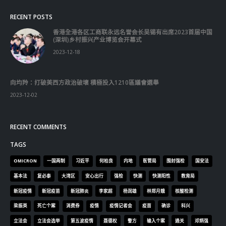
RECENT POSTS
香港全港各区工商联永远名誉会长吴锡有出席2023首届中国
(深圳)乡村振兴产业博览会开幕式
2023-12-18
向均羚：打破美西方政治破壞 積極投入1210區議會選舉
2023-12-02
RECENT COMMENTS
TAGS
OMICRON
一国两制
习近平
何柏良
内地
医管局
围封强检
国安法
基本法
复必泰
大湾区
安心出行
强检
快测
快测阳性
教育局
新冠疫情
新冠疫苗
新冠肺炎
李家超
杨润雄
林郑月娥
核酸检测
梁振英
死亡个案
消费券
疫情
疫情记者会
疫苗
确诊
科兴
立法会
立法会选举
第五波疫情
聂德权
警方
输入个案
通关
邓炳强