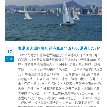
粤港澳大湾区去年经济总量11.5万亿 港占2.7万亿
17
《深化粤港澳合作推进大湾区建设框架协议》于2017年7月1
5 月
日签署，标志着粤港澳大湾区建设正式启动。经过近4年的发
展，粤港澳三地加速融合，「1小时生活圈」基本形成。以去
年底计，大湾区经济总量达11.5万亿元，当中香港占约2.7万亿
元。 粤港澳大湾区覆盖11个城市，包括香港、澳门两个特别
行政区，和广东省广州、深圳、珠海、佛山、惠州、东莞、中
山、江门、肇庆9市。根据数字，大湾区以不到全中国0.6%的
面积，创造了占全国GDP的12%。 以去年底计，大湾区经济
总量达11.5万亿元（广东珠三角经济总量近9万亿元人民币、
香港约2.7万亿港元、澳门约1944亿澳门元），较2017年增加
1.4万亿元，经济总量与意大利、加拿大、韩国不相上下，高