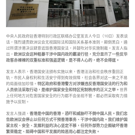
责
欧
洲
议
会
颠
中央人民政府驻香港特别行政区联络办公室发言人今日（10日）发表谈
倒
话，强烈谴责欧洲议会无视国际法和国际关系基本准则，颠倒黑白，通
黑
过所谓涉港决议肆意诋毁香港国安法，并鼓吹对华实施制裁。发言人指
白〉
出，
欧洲议会这种粗暴干涉中国内政的霸凌行径，充分显示了一些反华
中
政客赤裸裸的双重标准和强盗逻辑，是不得人心的，绝不会得逞。
发言人表示，香港国安法颁布实施以来，香港法治和社会秩序重回正
轨，市民人身权利和生活安宁得到有效保障，社会各界对这一来之不易
的局面倍加珍惜。
特区政府和香港警方对涉嫌违反香港国安法的行为和
人员依法采取行动，是维护国家安全和特区宪制秩序的正义之举。
世界
上任何地方对危害国家安全的行为都不会坐视不管，都必然采取有力措
施予以反制。
发言人强调，
香港是中国的香港，恐吓和威胁吓不倒中国人民。我们忠
告欧洲议会停止以任何方式干预香港事务、干涉中国内政。我们维护国
家主权、安全、发展利益的决心坚定不移，任何外部势力企图破坏香港
繁荣稳定、阻碍中国和平发展的险恶用心都注定失败。