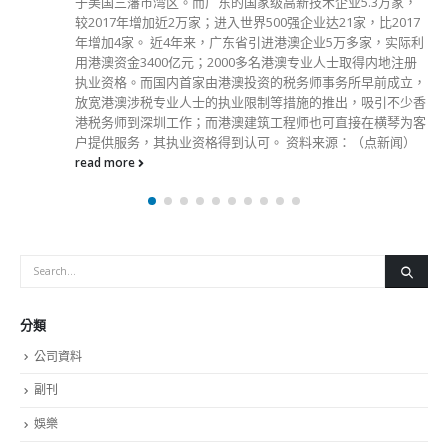
于美国三藩市湾区。而广东的国家级高新技术企业5.3万家，
较2017年增加近2万家；进入世界500强企业达21家，比2017
年增加4家。 近4年来，广东省引进港澳企业5万多家，实际利
用港澳资金3400亿元；2000多名港澳专业人士取得内地注册
执业资格。而国内首家由港澳投资的税务师事务所早前成立，
放宽港澳涉税专业人士的执业限制等措施的推出，吸引不少香
港税务师到深圳工作；而港澳建筑工程师也可直接在横琴为客
户提供服务，其执业资格得到认可。 资料来源：（点新闻）
read more
分類
公司資料
副刊
娛樂