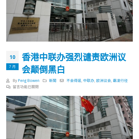
香港中联办强烈谴责欧洲议
10
会颠倒黑白
7 月
By
Peng Bowen
新聞
不会得逞
,
中联办
,
欧洲议会
,
霸凌行径
在
留言功能已關閉
〈香
港
中
联
办
强
烈
谴