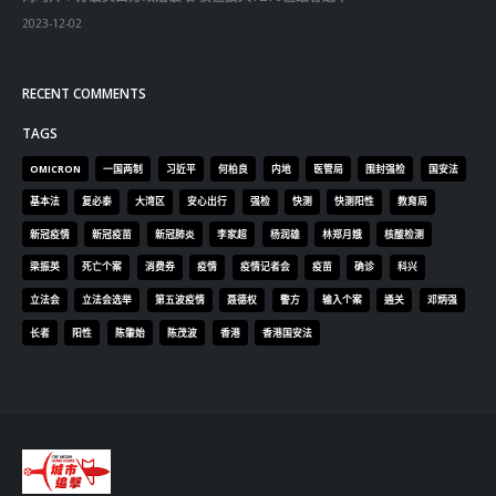
OMICRON
一国两制
习近平
何柏良
内地
医管局
围封强检
国安法
基本法
复必泰
大湾区
安心出行
强检
快测
快测阳性
教育局
新冠疫情
新冠疫苗
新冠肺炎
李家超
杨润雄
林郑月娥
核酸检测
梁振英
死亡个案
消费券
疫情
疫情记者会
疫苗
确诊
科兴
立法会
立法会选举
第五波疫情
聂德权
警方
输入个案
通关
邓炳强
长者
阳性
陈肇始
陈茂波
香港
香港国安法
© Copyright 2019. All Rights Reserved.