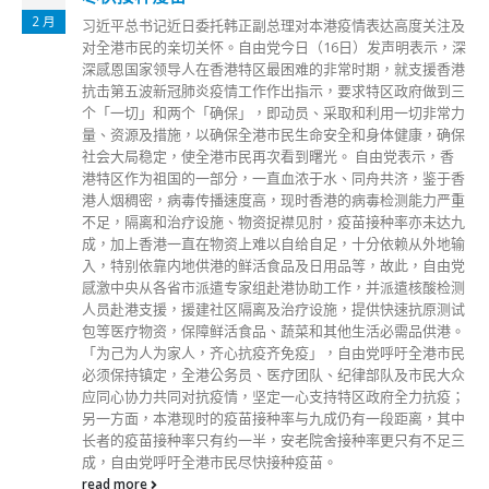
政务司司长陈国基今日（20日）表示，榄球世界杯赛事
11 月
关注及
中国国歌名称出错的事件接连发生，是荒谬及不可思议
表示，深
政府感到不满，会去信世界橄榄球总会及亚洲橄榄球总
援香港
烈表达不满及要求彻查并作出交代。 陈国基今日出席百
做到三
活动后主动回应事件，他说对于有关方面的解释感到不
非常力
信，认为主办单位具经验，却发生有关事情，当局感到
，确保
解。他说，政府会要求香港榄球总会制订好日后的方法
示，香
旗国歌的表述清晰交给主办单位，不能再发生同类事件。
鉴于香
国基又说，已要求本港警方深入调查事件，是否涉及刑
力严重
分，特区政府会继续跟进。
未达九
read more
外地输
自由党
酸检测
原测试
供港。
港市民
民大众
抗疫；
，其中
不足三