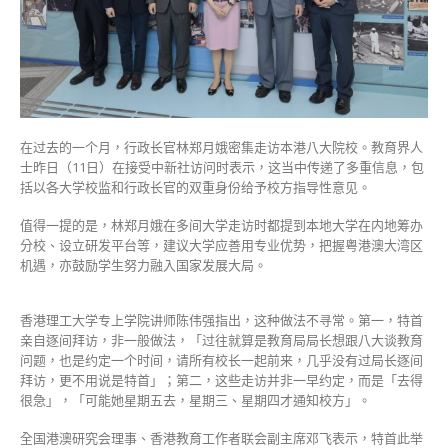
走
访
八
大
「不
寻
常」
在过去的一个月，行政长官林郑月娥密集走访本港八大院校。教育界人
双
士昨日（11日）在接受中新社访问时表示，这当中传递了多重信息，包
重
括以各大学校监和行政长官的双重身份给予校方指导性意见。
身
份
值得一提的是，林郑月娥在多间大学走访时都提到本地大学在内地筹办
给
分校、设立研发平台等，建议大学应善用专业优势，把握粤港澳大湾区
予
机遇，亦鼓励学生努力融入国家发展大局。
指
导
香港理工大学专上学院讲师陈伟强指出，这种做法不寻常。第一，特首
性
亲自逐间拜访，非一般做法，「过往就算是教育局局长想跟八大谈教育
意
问题，也是约定一个时间，请所有校长一起前来，几乎没有过局长逐间
见〉
拜访，更不用说是特首」；第二，这些走访并非一早约定，而是「去得
中
很急」，「可能她星期五去，星期三、星期四才通知校方」。
全国港澳研究会理事、香港教育工作者联会副主席邓飞表示，特首此举