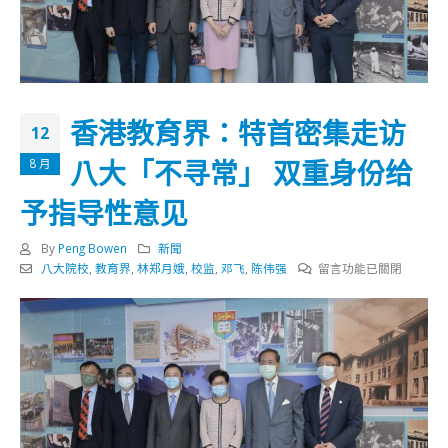
香港教育界：特首密集走访
12
八大「不寻常」 双重身份给
8 月
予指导性意见
By
Peng Bowen
新聞
在
八大院校
,
教育界
,
林郑月娥
,
校监
,
邓飞
,
陈伟强
留言功能已關閉
〈香
港
教
育
界：
特
首
密
集