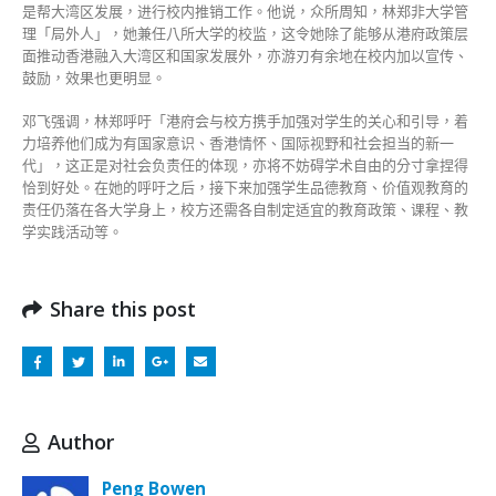
是帮大湾区发展，进行校内推销工作。他说，众所周知，林郑非大学管
理「局外人」，她兼任八所大学的校监，这令她除了能够从港府政策层
面推动香港融入大湾区和国家发展外，亦游刃有余地在校内加以宣传、
鼓励，效果也更明显。
邓飞强调，林郑呼吁「港府会与校方携手加强对学生的关心和引导，着
力培养他们成为有国家意识、香港情怀、国际视野和社会担当的新一
代」，这正是对社会负责任的体现，亦将不妨碍学术自由的分寸拿捏得
恰到好处。在她的呼吁之后，接下来加强学生品德教育、价值观教育的
责任仍落在各大学身上，校方还需各自制定适宜的教育政策、课程、教
学实践活动等。
Share this post
Author
Peng Bowen