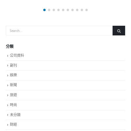
分類
公司資料
副刊
娛樂
新聞
旅遊
時尚
未分類
財經
最新報導
长吴锡有出席2023首届中国
選舉日踴躍投票 文: 朱家健
幕式
2023-11-30