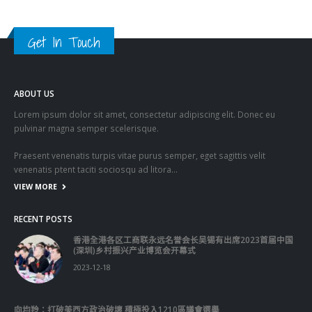
ABOUT US
Lorem ipsum dolor sit amet, consectetur adipiscing elit. Donec eu
pulvinar magna semper scelerisque.
Praesent venenatis turpis vitae purus semper, eget sagittis velit
venenatis ptent taciti sociosqu ad litora…
VIEW MORE
RECENT POSTS
香港全港各区工商联永远名誉会长吴锡有出席2023首届中国
(深圳)乡村振兴产业博览会开幕式
2023-12-18
向均羚：打破美西方政治破壞 積極投入1210區議會選舉
2023-12-02
RECENT COMMENTS
TAGS