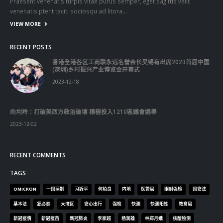
Praesent venenatis turpis vitae purus semper, eget sagittis velit
venenatis ptent taciti sociosqu ad litora…
VIEW MORE
RECENT POSTS
香港全港各区工商联永远名誉会长吴锡有出席2023首届中国
(深圳)乡村振兴产业博览会开幕式
2023-12-18
向均羚：打破美西方政治破壞 積極投入1210區議會選舉
2023-12-02
RECENT COMMENTS
TAGS
OMICRON
一国两制
习近平
何柏良
内地
医管局
围封强检
国安法
基本法
复必泰
大湾区
安心出行
强检
快测
快测阳性
教育局
新冠疫情
新冠疫苗
新冠肺炎
李家超
杨润雄
林郑月娥
核酸检测