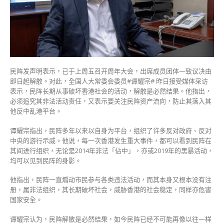
属
必
然
须
防
资
产
民阵发声明表示，已于上周五召开周年大会，出席成员团体一致议决由
转
即日起解散。对此，全国人大常委会委员#谭耀宗# 昨日接受媒体采访
入
表示，民阵长期从事破坏香港社会的活动，解散是必然结果。他指出，
其
必须追究其非法活动责任，又表示要关注民阵资产流向，防止其落入其
他
他反中乱港平台。
反
中
谭耀宗指出，民阵多年以来以自身为平台，组织了许多反对政府、反对
乱
中央的游行示威。他说，每一次香港发生重大事件，都可以看到民阵在
港
其间进行组织，无论是2014年非法「佔中」，亦或2019年的黑暴活动，
平
均可以见到民阵的身影。
台〉
中
他指出，民阵一直煽动市民参与各类违法活动，而其本身又根本没有注
册，属非法组织，其长期破坏社会，威胁香港的社会稳定，同样亦危害
国家安全。
谭耀宗认为，民阵解散是必然结果，如今民阵已经不可能再像以往一样