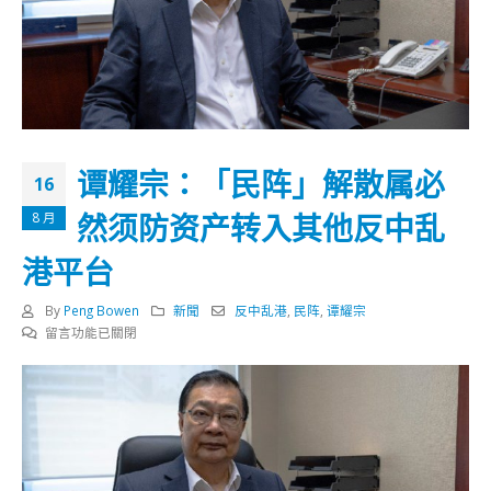
谭耀宗：「民阵」解散属必
16
然须防资产转入其他反中乱
8 月
港平台
By
Peng Bowen
新聞
反中乱港
,
民阵
,
谭耀宗
在
留言功能已關閉
〈谭
耀
宗：
「民
阵」
解
散