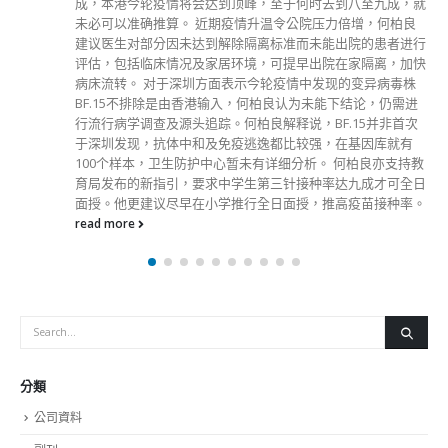
成，本港今轮疫情将会达到顶峰，至于何时去到八至九成，就
未必可以准确推算。 近期疫情升温令公院压力倍增，何柏良
建议医生对部分因未达到解除隔离标准而未能出院的患者进行
评估，包括临床情况及家居环境，可提早出院在家隔离，加快
病床流转。 对于深圳方面表示今轮疫情中发现的变异病毒株
BF.15不排除是由香港输入，何柏良认为未能下结论，仍需进
行流行病学调查及源头追踪。何柏良解释说，BF.15并非首次
于深圳发现，抗体中和及免疫逃逸都比较强，在基因库就有
100个样本，卫生防护中心暂未有详细分析。 何柏良亦支持教
育局发布的新指引，要求中学生第三针接种率达九成才可全日
面授。他更建议尽早在小学推行全日面授，推高疫苗接种率。
read more
分類
公司資料